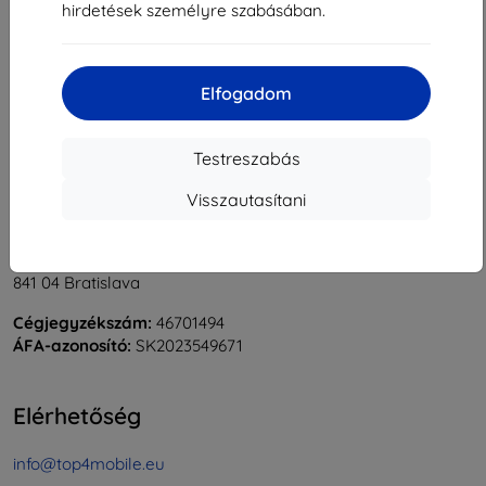
hirdetések személyre szabásában.
1
-
6
Összes találat
6
.
«
1
»
Elfogadom
Testreszabás
Visszautasítani
Shield-Sk s.r.o.
Rudolf Mocka utca 3750/2A
841 04 Bratislava
Cégjegyzékszám:
46701494
ÁFA-azonosító:
SK2023549671
Elérhetőség
info@top4mobile.eu