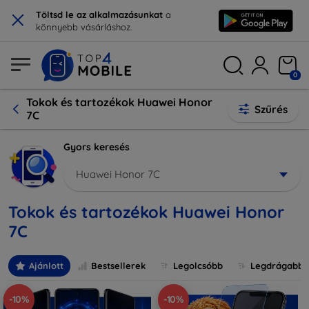
×
Töltsd le az alkalmazásunkat
a
könnyebb vásárláshoz.
0
Tokok és tartozékok Huawei Honor
Szűrés
7C
Gyors keresés
Huawei Honor 7C
Tokok és tartozékok Huawei Honor
7C
Ajánlott
Bestsellerek
Legolcsóbb
Legdrágabb
-10%
-10%