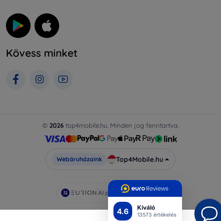
Kövess minket
©
2026
top4mobile.hu. Minden jog fenntartva.
Top4Mobile.hu
Webáruházaink
AI powered by
Eurion
Kiváló
4.6
13573 értékelés