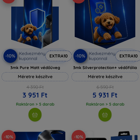
Kedvezmény
Kedvezmény
-10%
-10%
EXTRA10
EXTRA10
kuponnal
kuponnal
3mk Pure Matt védőüveg
3mk Silverprotection+ védőfólia
Méretre készítve
Méretre készítve
4 390 Ft
6 590 Ft
3 951 Ft
5 931 Ft
Raktáron > 5 darab
Raktáron > 5 darab
-10%
-10%