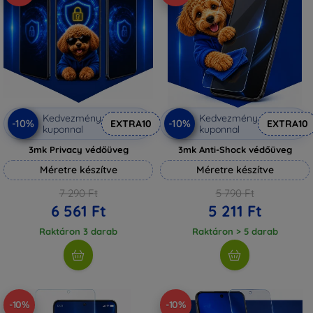
Kedvezmény
Kedvezmény
-10%
-10%
EXTRA10
EXTRA10
kuponnal
kuponnal
3mk Privacy védőüveg
3mk Anti-Shock védőüveg
Méretre készítve
Méretre készítve
7 290 Ft
5 790 Ft
6 561 Ft
5 211 Ft
Raktáron 3 darab
Raktáron > 5 darab
-10%
-10%