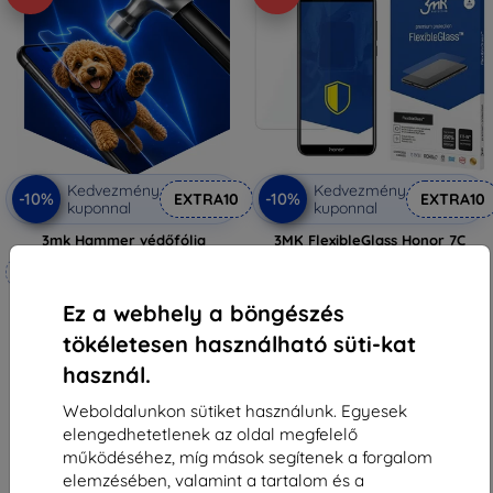
Kedvezmény
Kedvezmény
-10%
-10%
EXTRA10
EXTRA10
kuponnal
kuponnal
3mk Hammer védőfólia
3MK FlexibleGlass Honor 7C
Hybrid Glass
Méretre készítve
3 190 Ft
2 871 Ft
6 990 Ft
Ez a webhely a böngészés
6 291 Ft
Raktáron 1 darab
tökéletesen használható süti-kat
Raktáron 4 darab
használ.
Weboldalunkon sütiket használunk. Egyesek
elengedhetetlenek az oldal megfelelő
működéséhez, míg mások segítenek a forgalom
elemzésében, valamint a tartalom és a