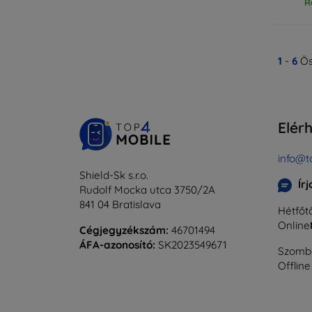
R
1
-
6
Ös
Elér
info@t
Shield-Sk s.r.o.
Ír
Rudolf Mocka utca 3750/2A
841 04 Bratislava
Hétfőtő
Online
Cégjegyzékszám:
46701494
ÁFA-azonosító:
SK2023549671
Szomba
Offline