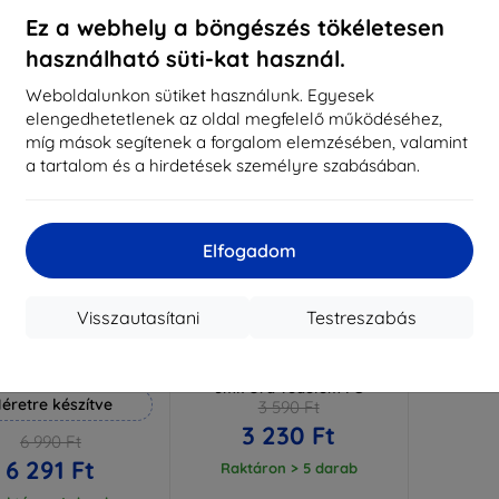
aktáron 3 darab
Raktáron > 5 darab
Raktá
Ez a webhely a böngészés tökéletesen
használható süti-kat használ.
-10%
Weboldalunkon sütiket használunk. Egyesek
elengedhetetlenek az oldal megfelelő működéséhez,
míg mások segítenek a forgalom elemzésében, valamint
a tartalom és a hirdetések személyre szabásában.
Elfogadom
Visszautasítani
Testreszabás
Kedvezmény
Kedvezmény
%
-10%
EXTRA10
EXTRA10
kuponnal
kuponnal
 Hammer védőfólia
3MK Huawei GT 2e 46 mm -
3mk Óra védelem FG
éretre készítve
3 590 Ft
3 230 Ft
6 990 Ft
6 291 Ft
Raktáron > 5 darab