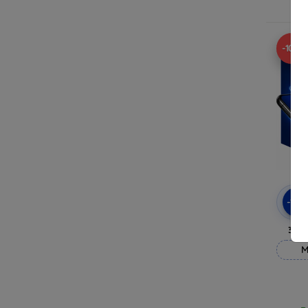
R
-10%
-10
3mk
M