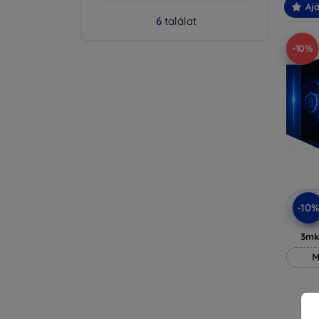
Ajá
6
találat
-10%
-10
3mk
M