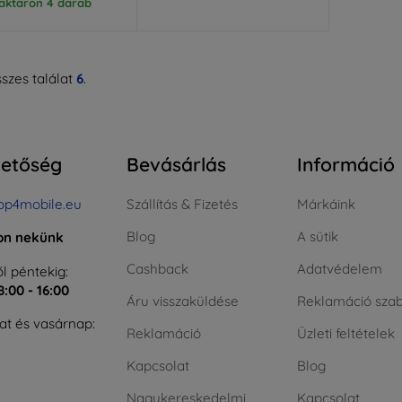
aktáron 4 darab
szes találat
6
.
hetőség
Bevásárlás
Információ
op4mobile.eu
Szállítás & Fizetés
Márkáink
Blog
A sütik
jon nekünk
Cashback
Adatvédelem
l péntekig:
8:00 - 16:00
Áru visszaküldése
Reklamáció szab
t és vasárnap:
Reklamáció
Üzleti feltételek
Kapcsolat
Blog
Nagykereskedelmi
Kapcsolat