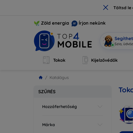
×
Töltsd l
Zöld energia
Írjon nekünk
Segíthe
Szia, ü
|
Tokok
Kijelzővédők
Katalógus
Tok
SZŰRÉS
Hozzáferhetőség
Márka