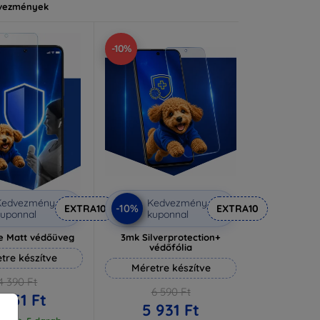
vezmények
-10%
Kedvezmény
Kedvezmény
-10%
EXTRA10
EXTRA10
uponnal
kuponnal
e Matt védőüveg
3mk Silverprotection+
védőfólia
tre készítve
Méretre készítve
4 390 Ft
6 590 Ft
 951 Ft
5 931 Ft