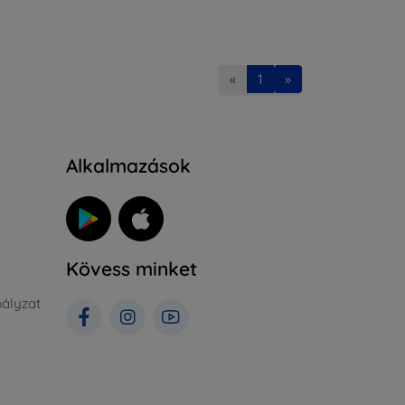
«
1
»
Alkalmazások
Kövess minket
ályzat