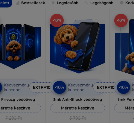
nlott
Bestsellerek
Legolcsóbb
Legdrágabb
Ked
-10%
-10%
Kedvezmény
Kedvezmény
%
-10%
-10%
EXTRA10
EXTRA10
kuponnal
kuponnal
k
 Privacy védőüveg
3mk Anti-Shock védőüveg
3mk Pur
éretre készítve
Méretre készítve
Mére
7 290 Ft
5 790 Ft
6 561 Ft
5 211 Ft
3