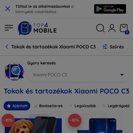
×
Töltsd le az alkalmazásunkat
a
könnyebb vásárláshoz.
0
Tokok és tartozékok Xiaomi POCO C3
Szűrés
Gyors keresés
Xiaomi POCO C3
Tokok és tartozékok Xiaomi POCO C3
Ajánlott
Bestsellerek
Legolcsóbb
Legdrágabb
-10%
-10%