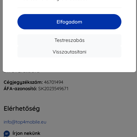
«
1
»
Elfogadom
Testreszabás
Visszautasítani
Shield-Sk s.r.o.
Rudolf Mocka utca 3750/2A
841 04 Bratislava
Cégjegyzékszám:
46701494
ÁFA-azonosító:
SK2023549671
Elérhetőség
info@top4mobile.eu
Írjon nekünk