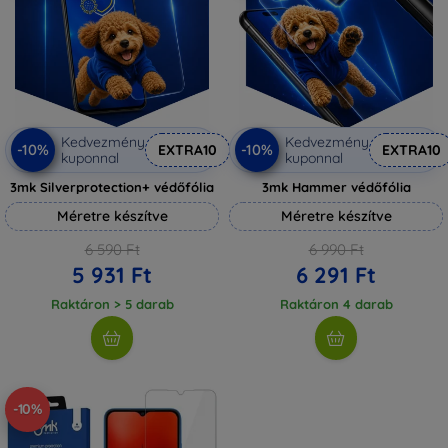
Kedvezmény
Kedvezmény
-10%
-10%
EXTRA10
EXTRA10
kuponnal
kuponnal
3mk Silverprotection+ védőfólia
3mk Hammer védőfólia
Méretre készítve
Méretre készítve
6 590 Ft
6 990 Ft
5 931 Ft
6 291 Ft
Raktáron > 5 darab
Raktáron 4 darab
-10%