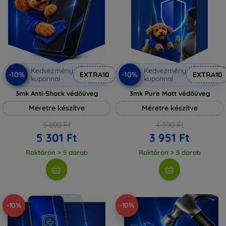
Kedvezmény
Kedvezmény
-10%
-10%
EXTRA10
EXTRA10
kuponnal
kuponnal
3mk Anti-Shock védőüveg
3mk Pure Matt védőüveg
Méretre készítve
Méretre készítve
5 890 Ft
4 390 Ft
5 301 Ft
3 951 Ft
Raktáron > 5 darab
Raktáron > 5 darab
-10%
-10%