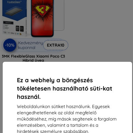
Kedvezmény
-10%
EXTRA10
kuponnal
3MK FlexibleGlass Xiaomi Poco C3
Hibrid üveg
2 890 Ft
2 601 Ft
Ez a webhely a böngészés
Raktáron 1 darab
tökéletesen használható süti-kat
használ.
Weboldalunkon sütiket használunk. Egyesek
elengedhetetlenek az oldal megfelelő
működéséhez, míg mások segítenek a forgalom
elemzésében, valamint a tartalom és a
1
-
5
Összes találat
5
.
hirdetések személyre szabásában.