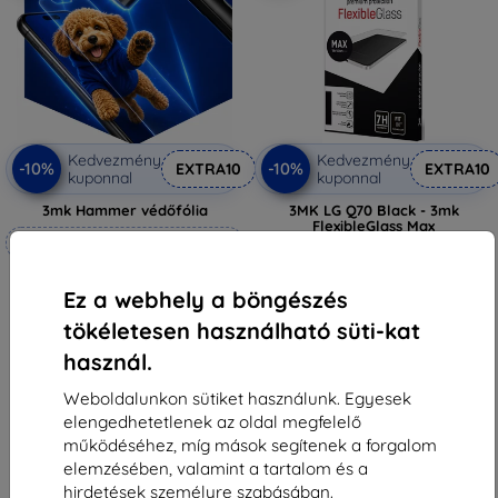
Kedvezmény
Kedvezmény
-10%
-10%
EXTRA10
EXTRA10
kuponnal
kuponnal
3mk Hammer védőfólia
3MK LG Q70 Black - 3mk
FlexibleGlass Max
Méretre készítve
5 089 Ft
4 580 Ft
6 990 Ft
Ez a webhely a böngészés
6 291 Ft
Raktáron 1 darab
tökéletesen használható süti-kat
Raktáron 4 darab
használ.
Weboldalunkon sütiket használunk. Egyesek
elengedhetetlenek az oldal megfelelő
működéséhez, míg mások segítenek a forgalom
elemzésében, valamint a tartalom és a
1
-
6
Összes találat
6
.
hirdetések személyre szabásában.