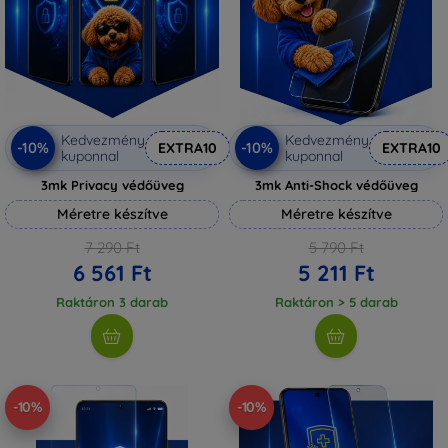
Kedvezmény
Kedvezmény
-10%
-10%
EXTRA10
EXTRA10
kuponnal
kuponnal
3mk Privacy védőüveg
3mk Anti-Shock védőüveg
Méretre készítve
Méretre készítve
7 290 Ft
5 790 Ft
6 561 Ft
5 211 Ft
Raktáron 3 darab
Raktáron > 5 darab
-10%
-10%