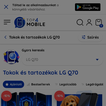
×
Töltsd le az alkalmazásunkat
a
könnyebb vásárláshoz.
0
Tokok és tartozékok LG Q70
Szűrés
Gyors keresés
LG Q70
Tokok és tartozékok LG Q70
Ajánlott
Bestsellerek
Legolcsóbb
Legdrágabb
-10%
-10%