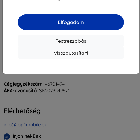
«
1
»
Elfogadom
Testreszabás
Visszautasítani
Shield-Sk s.r.o.
Rudolf Mocka utca 3750/2A
841 04 Bratislava
Cégjegyzékszám:
46701494
ÁFA-azonosító:
SK2023549671
Elérhetőség
info@top4mobile.eu
Írjon nekünk