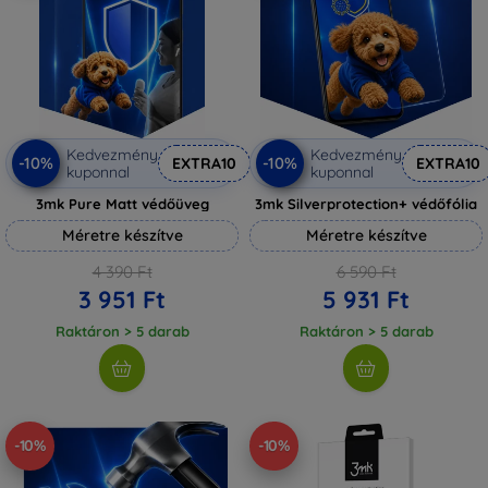
Kedvezmény
Kedvezmény
-10%
-10%
EXTRA10
EXTRA10
kuponnal
kuponnal
3mk Pure Matt védőüveg
3mk Silverprotection+ védőfólia
Méretre készítve
Méretre készítve
4 390 Ft
6 590 Ft
3 951 Ft
5 931 Ft
Raktáron > 5 darab
Raktáron > 5 darab
-10%
-10%