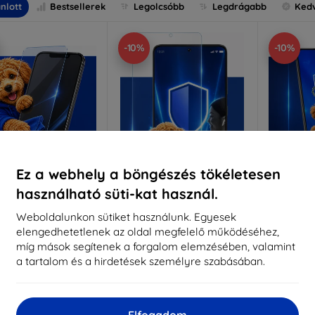
nlott
Bestsellerek
Legolcsóbb
Legdrágabb
Ked
-10%
-10%
Ez a webhely a böngészés tökéletesen
használható süti-kat használ.
Kedvezmény
Kedvezmény
%
-10%
-10%
EXTRA10
EXTRA10
kuponnal
kuponnal
k
Weboldalunkon sütiket használunk. Egyesek
elengedhetetlenek az oldal megfelelő működéséhez,
nti-Shock védőüveg
3mk Pure Matt védőüveg
3mk Si
míg mások segítenek a forgalom elemzésében, valamint
éretre készítve
Méretre készítve
a tartalom és a hirdetések személyre szabásában.
Mére
5 890 Ft
4 390 Ft
5 301 Ft
3 951 Ft
5
Elfogadom