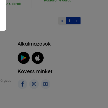
Raktáron 4 darab
ron > 5 darab
«
1
»
Alkalmazások
Kövess minket
ályzat