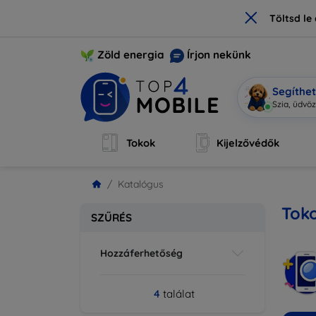
×
Töltsd l
Zöld energia
Írjon nekünk
Segíthe
Szia,
|
Tokok
Kijelzővédők
Katalógus
Toko
SZŰRÉS
Hozzáferhetőség
4
találat