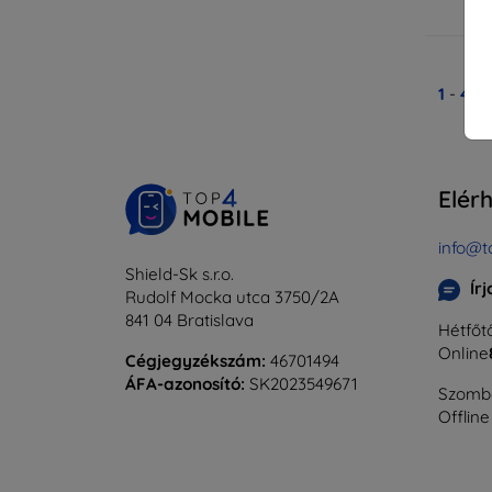
Ra
1
-
4
Ös
Elér
info@t
Shield-Sk s.r.o.
Ír
Rudolf Mocka utca 3750/2A
841 04 Bratislava
Hétfőtő
Online
Cégjegyzékszám:
46701494
ÁFA-azonosító:
SK2023549671
Szomba
Offline