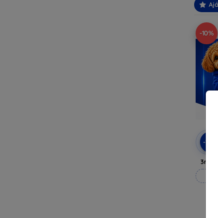
Ajá
-10%
-10
3mk A
M