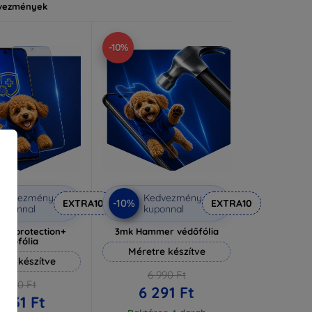
vezmények
-10%
Kedvezmény
Kedvezmény
-10%
EXTRA10
EXTRA10
uponnal
kuponnal
lverprotection+
3mk Hammer védőfólia
védőfólia
Méretre készítve
tre készítve
6 990 Ft
6 590 Ft
6 291 Ft
 931 Ft