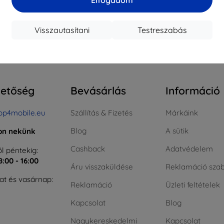
ktáron > 5 darab
Raktáron > 5 darab
Raktá
Visszautasítani
Testreszabás
szes találat
4
.
hetőség
Bevásárlás
Információ
op4mobile.eu
Szállítás & Fizetés
Márkáink
Blog
A sütik
jon nekünk
Cashback
Adatvédelem
l péntekig:
8:00 - 16:00
Áru visszaküldése
Reklamáció szab
t és vasárnap:
Reklamáció
Üzleti feltételek
Kapcsolat
Blog
Nagykereskedelmi
Kapcsolat