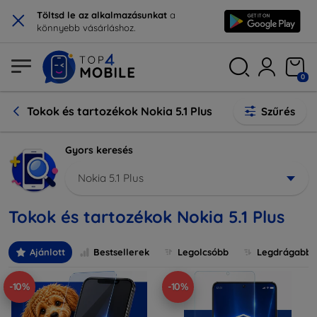
×
Töltsd le az alkalmazásunkat
a
könnyebb vásárláshoz.
0
Tokok és tartozékok Nokia 5.1 Plus
Szűrés
Gyors keresés
Nokia 5.1 Plus
Tokok és tartozékok Nokia 5.1 Plus
Ajánlott
Bestsellerek
Legolcsóbb
Legdrágabb
-10%
-10%