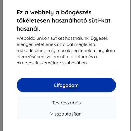
«
1
»
Ez a webhely a böngészés
tökéletesen használható süti-kat
használ.
Weboldalunkon sütiket használunk. Egyesek
elengedhetetlenek az oldal megfelelő
működéséhez, míg mások segítenek a forgalom
Shield-Sk s.r.o.
elemzésében, valamint a tartalom és a
Rudolf Mocka utca 3750/2A
hirdetések személyre szabásában.
841 04 Bratislava
Cégjegyzékszám:
46701494
ÁFA-azonosító:
SK2023549671
Elfogadom
Elérhetőség
Testreszabás
Visszautasítani
info@top4mobile.eu
Írjon nekünk