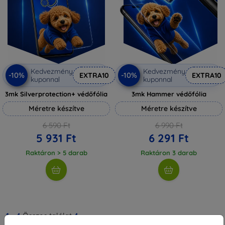
Kedvezmény
Kedvezmény
-10%
-10%
EXTRA10
EXTRA10
kuponnal
kuponnal
3mk Silverprotection+ védőfólia
3mk Hammer védőfólia
Méretre készítve
Méretre készítve
6 590 Ft
6 990 Ft
5 931 Ft
6 291 Ft
Raktáron > 5 darab
Raktáron 3 darab
1
-
4
Összes találat
4
.