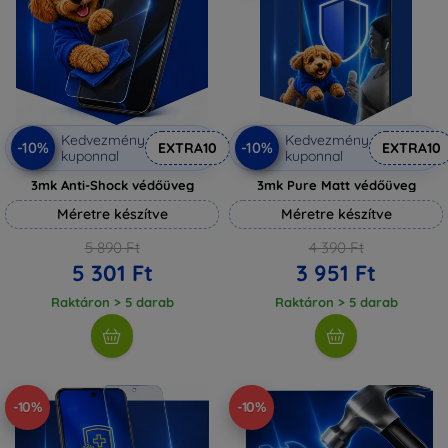
Kedvezmény
Kedvezmény
-10%
-10%
EXTRA10
EXTRA10
kuponnal
kuponnal
3mk Anti-Shock védőüveg
3mk Pure Matt védőüveg
Méretre készítve
Méretre készítve
5 890 Ft
4 390 Ft
5 301 Ft
3 951 Ft
Raktáron > 5 darab
Raktáron > 5 darab
-10%
-10%