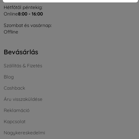
Hétfőtől péntekig:
Online
8:00 - 16:00
Szombat és vasárnap:
Offline
Bevásárlás
Szállítás & Fizetés
Blog
Cashback
Áru visszaküldése
Reklamáció
Kapcsolat
Nagykereskedelmi