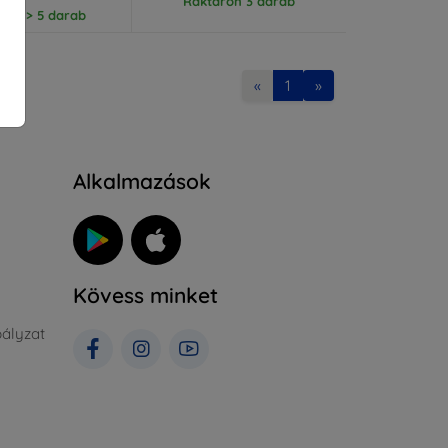
Raktáron 3 darab
ron > 5 darab
«
1
»
Alkalmazások
Kövess minket
ályzat