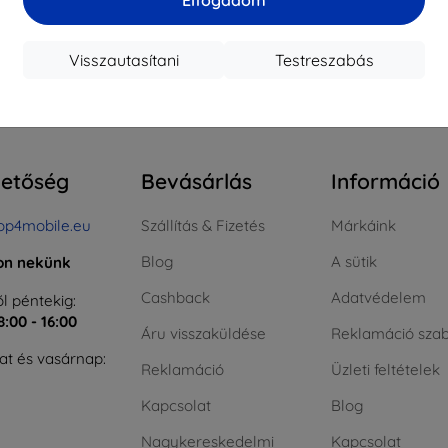
ktáron > 5 darab
Raktáron > 5 darab
Raktá
Visszautasítani
Testreszabás
szes találat
4
.
hetőség
Bevásárlás
Információ
op4mobile.eu
Szállítás & Fizetés
Márkáink
Blog
A sütik
jon nekünk
Cashback
Adatvédelem
l péntekig:
8:00 - 16:00
Áru visszaküldése
Reklamáció szab
t és vasárnap:
Reklamáció
Üzleti feltételek
Kapcsolat
Blog
Nagykereskedelmi
Kapcsolat