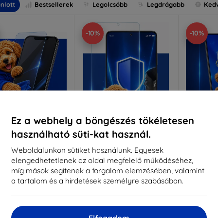
nlott
Bestsellerek
Legolcsóbb
Legdrágabb
Ked
-10%
-10%
Ez a webhely a böngészés tökéletesen
használható süti-kat használ.
Kedvezmény
Kedvezmény
%
-10%
-10%
EXTRA10
EXTRA10
kuponnal
kuponnal
k
Weboldalunkon sütiket használunk. Egyesek
elengedhetetlenek az oldal megfelelő működéséhez,
nti-Shock védőüveg
3mk Pure Matt védőüveg
3mk Si
míg mások segítenek a forgalom elemzésében, valamint
éretre készítve
Méretre készítve
a tartalom és a hirdetések személyre szabásában.
Mére
5 890 Ft
4 390 Ft
5 301 Ft
3 951 Ft
5
Elfogadom