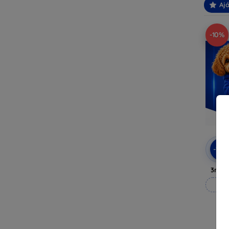
Ajá
-10%
-10
3mk A
M