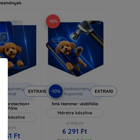
vezmények
-10%
Kedvezmény
Kedvezmény
-10%
EXTRA10
EXTRA10
uponnal
kuponnal
lverprotection+
3mk Hammer védőfólia
védőfólia
Méretre készítve
tre készítve
6 990 Ft
6 590 Ft
6 291 Ft
 931 Ft