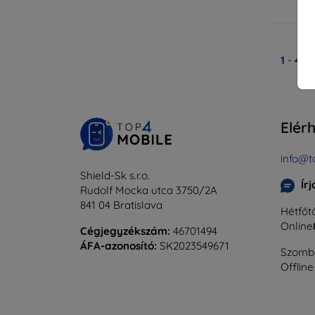
Ra
1
-
4
Ös
Elér
info@t
Shield-Sk s.r.o.
Ír
Rudolf Mocka utca 3750/2A
841 04 Bratislava
Hétfőtő
Online
Cégjegyzékszám:
46701494
ÁFA-azonosító:
SK2023549671
Szomba
Offline