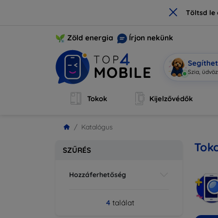
×
Töltsd l
Zöld energia
Írjon nekünk
Segíthe
Szia, üd
|
Tokok
Kijelzővédők
Katalógus
Toko
SZŰRÉS
Hozzáferhetőség
4
találat