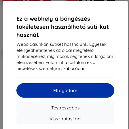
Ez a webhely a böngészés
tökéletesen használható süti-kat
használ.
Weboldalunkon sütiket használunk. Egyesek
elengedhetetlenek az oldal megfelelő
Kedvezmény
Kedvezmény
-10%
-10%
EXTRA10
EXTRA10
kuponnal
kuponnal
működéséhez, míg mások segítenek a forgalom
elemzésében, valamint a tartalom és a
Beline szilikon tok Poco F7 Pro
Beline szilikon tok Poco F7 Pro
piros
fekete
hirdetések személyre szabásában.
2 890 Ft
2 890 Ft
2 601 Ft
2 601 Ft
Raktáron > 5 darab
Raktáron > 5 darab
Elfogadom
Testreszabás
Visszautasítani