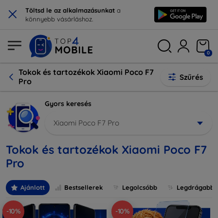
×
Töltsd le az alkalmazásunkat
a
könnyebb vásárláshoz.
0
Tokok és tartozékok Xiaomi Poco F7
Szűrés
Pro
Gyors keresés
Xiaomi Poco F7 Pro
Tokok és tartozékok Xiaomi Poco F7
Pro
Ajánlott
Bestsellerek
Legolcsóbb
Legdrágabb
-10%
-10%