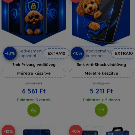
Kedvezmény
Kedvezmény
-10%
-10%
EXTRA10
EXTRA10
kuponnal
kuponnal
3mk Privacy védőüveg
3mk Anti-Shock védőüveg
Méretre készítve
Méretre készítve
7 290 Ft
5 790 Ft
6 561 Ft
5 211 Ft
Raktáron 3 darab
Raktáron > 5 darab
-10%
-10%