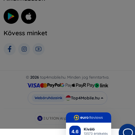
Kövess minket
©
2026
top4mobile.hu. Minden jog fenntartva.
Top4Mobile.hu
Webáruházaink
AI powered by
Eurion
Kiváló
4.6
13573 értékelés