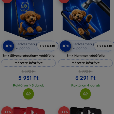
Kedvezmény
Kedvezmény
-10%
-10%
EXTRA10
EXTRA10
kuponnal
kuponnal
3mk Silverprotection+ védőfólia
3mk Hammer védőfólia
Méretre készítve
Méretre készítve
6 590 Ft
6 990 Ft
5 931 Ft
6 291 Ft
Raktáron > 5 darab
Raktáron 4 darab
-10%
-10%