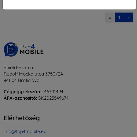
1
-
8
Összes találat
8
.
«
1
»
Shield-Sk s.r.o.
Rudolf Mocka utca 3750/2A
841 04 Bratislava
Cégjegyzékszám:
46701494
ÁFA-azonosító:
SK2023549671
Elérhetőség
info@top4mobile.eu