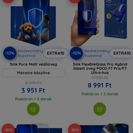
Kedvezmény
Kedvezmény
-10%
-10%
EXTRA10
EXTRA10
kuponnal
kuponnal
3mk Pure Matt védőüveg
3mk FlexibleGlass Pro Hybrid
Edzett üveg POCO F7 Pro/F7
Méretre készítve
Ultra-hoz
9 990 Ft
4 390 Ft
8 991 Ft
3 951 Ft
Raktáron > 5 darab
Raktáron > 5 darab
-10%
-10%