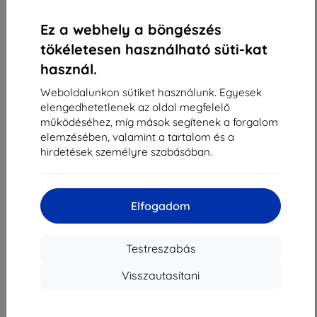
«
1
»
Ez a webhely a böngészés
tökéletesen használható süti-kat
használ.
Weboldalunkon sütiket használunk. Egyesek
elengedhetetlenek az oldal megfelelő
működéséhez, míg mások segítenek a forgalom
Shield-Sk s.r.o.
elemzésében, valamint a tartalom és a
Rudolf Mocka utca 3750/2A
hirdetések személyre szabásában.
841 04 Bratislava
Cégjegyzékszám:
46701494
ÁFA-azonosító:
SK2023549671
Elfogadom
Elérhetőség
Testreszabás
Visszautasítani
info@top4mobile.eu
Írjon nekünk