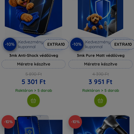
Kedvezmény
Kedvezmény
-10%
-10%
EXTRA10
EXTRA10
kuponnal
kuponnal
3mk Anti-Shock védőüveg
3mk Pure Matt védőüveg
Méretre készítve
Méretre készítve
5 890 Ft
4 390 Ft
5 301 Ft
3 951 Ft
Raktáron > 5 darab
Raktáron > 5 darab
-10%
-10%