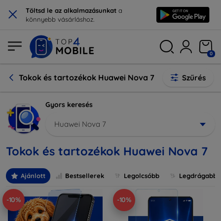
×
Töltsd le az alkalmazásunkat
a
könnyebb vásárláshoz.
0
Tokok és tartozékok Huawei Nova 7
Szűrés
Gyors keresés
Huawei Nova 7
Tokok és tartozékok Huawei Nova 7
Ajánlott
Bestsellerek
Legolcsóbb
Legdrágabb
-10%
-10%