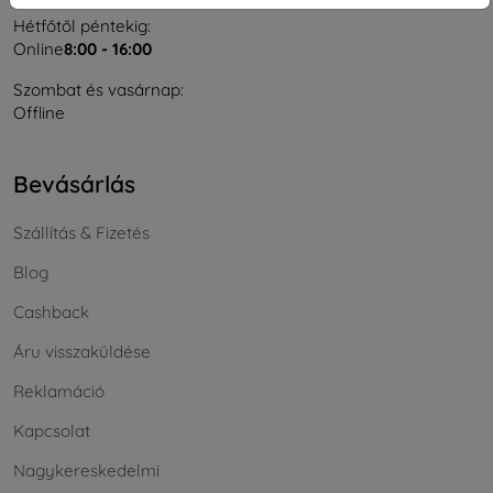
Hétfőtől péntekig:
Online
8:00 - 16:00
Szombat és vasárnap:
Offline
Bevásárlás
Szállítás & Fizetés
Blog
Cashback
Áru visszaküldése
Reklamáció
Kapcsolat
Nagykereskedelmi