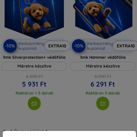
Kedvezmény
Kedvezmény
-10%
-10%
EXTRA10
EXTRA10
kuponnal
kuponnal
3mk Silverprotection+ védőfólia
3mk Hammer védőfólia
Méretre készítve
Méretre készítve
6 590 Ft
6 990 Ft
5 931 Ft
6 291 Ft
Raktáron > 5 darab
Raktáron 3 darab
1
-
4
Összes találat
4
.