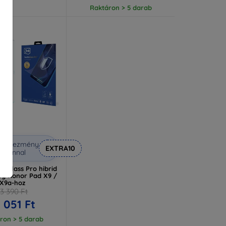
Raktáron > 5 darab
Kedvezmény
EXTRA10
uponnal
leGlass Pro hibrid
eg Honor Pad X9 /
X9a-hoz
13 390 Ft
 051 Ft
ron > 5 darab