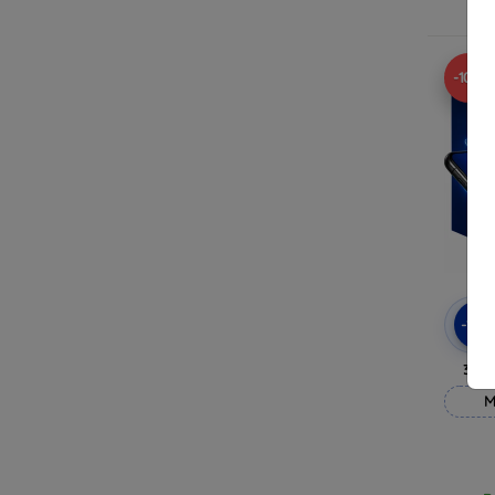
Ra
-10%
-10
3mk
M