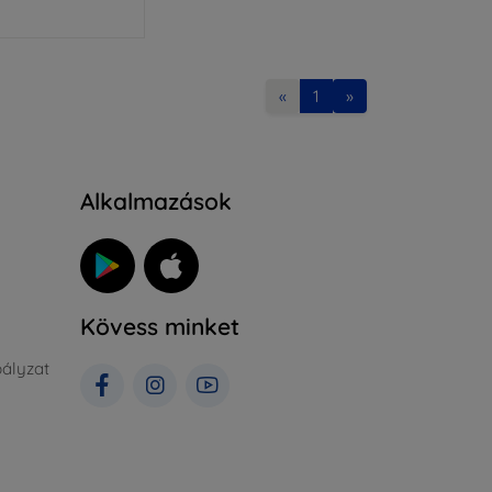
«
1
»
Alkalmazások
Kövess minket
ályzat