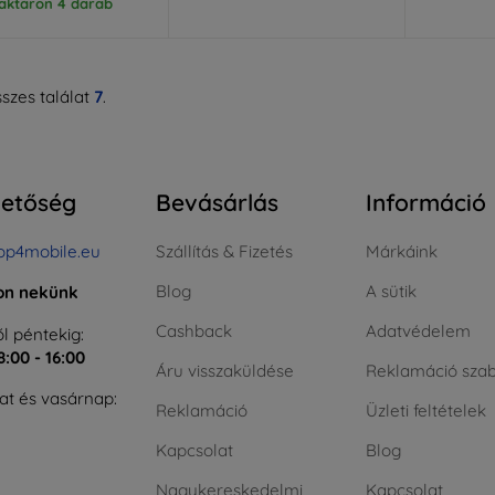
aktáron 4 darab
szes találat
7
.
hetőség
Bevásárlás
Információ
op4mobile.eu
Szállítás & Fizetés
Márkáink
Blog
A sütik
jon nekünk
Cashback
Adatvédelem
l péntekig:
8:00 - 16:00
Áru visszaküldése
Reklamáció szab
t és vasárnap:
Reklamáció
Üzleti feltételek
Kapcsolat
Blog
Nagykereskedelmi
Kapcsolat