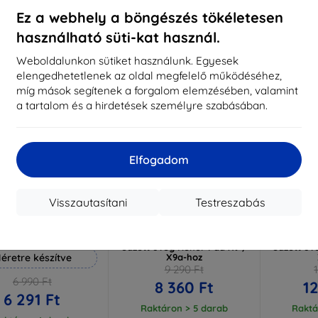
ktáron > 5 darab
Raktáron > 5 darab
Ez a webhely a böngészés tökéletesen
használható süti-kat használ.
-10%
-10%
Weboldalunkon sütiket használunk. Egyesek
elengedhetetlenek az oldal megfelelő működéséhez,
míg mások segítenek a forgalom elemzésében, valamint
a tartalom és a hirdetések személyre szabásában.
Elfogadom
Visszautasítani
Testreszabás
Kedvezmény
Kedvezmény
%
-10%
-10%
EXTRA10
EXTRA10
kuponnal
kuponnal
k
 Hammer védőfólia
3mk Hardy Fusion Hybrid
3mk Flexib
edzett üveg Honor Pad X9 /
edzett üv
éretre készítve
X9a-hoz
9 290 Ft
6 990 Ft
8 360 Ft
12
6 291 Ft
Raktáron > 5 darab
Raktá