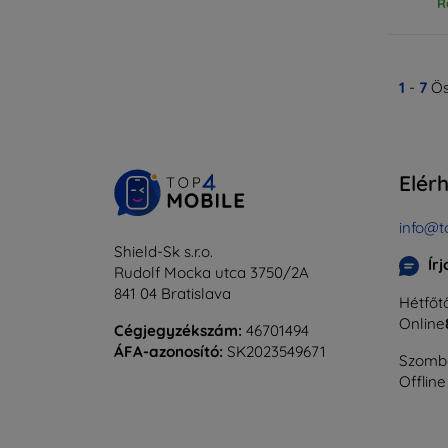
R
1
-
7
Ös
Elér
info@t
Shield-Sk s.r.o.
Ír
Rudolf Mocka utca 3750/2A
841 04 Bratislava
Hétfőtő
Online
Cégjegyzékszám:
46701494
ÁFA-azonosító:
SK2023549671
Szomba
Offline