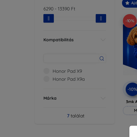
Ajá
6290
-
13390
Ft
-10%
Kompatibilitás
Honor Pad X9
Honor Pad X9a
-10
Márka
3mk A
M
7
találat