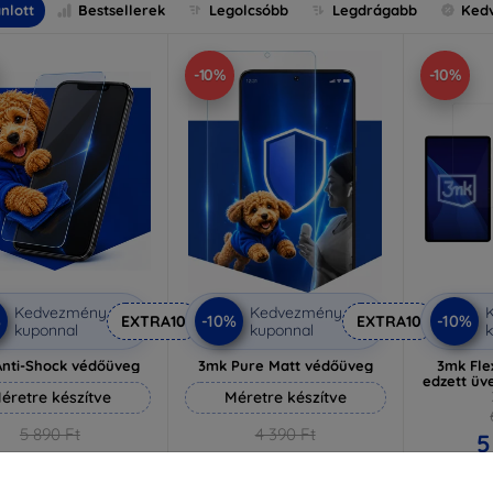
nlott
Bestsellerek
Legolcsóbb
Legdrágabb
Ked
-10%
-10%
Kedvezmény
Kedvezmény
%
-10%
-10%
EXTRA10
EXTRA10
kuponnal
kuponnal
k
nti-Shock védőüveg
3mk Pure Matt védőüveg
3mk Flex
edzett üv
éretre készítve
Méretre készítve
5 890 Ft
4 390 Ft
5
5 301 Ft
3 951 Ft
Raktá