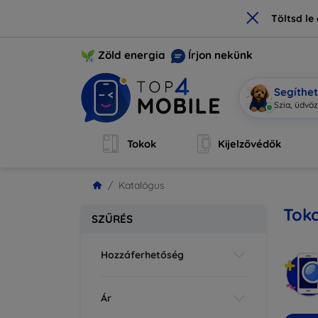
×
Töltsd l
Zöld energia
Írjon nekünk
Segíthe
M
|
Tokok
Kijelzővédők
Katalógus
Tok
SZŰRÉS
Hozzáferhetőség
Ár