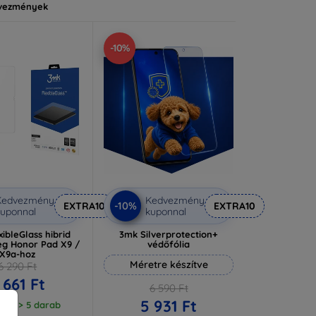
vezmények
-10%
Kedvezmény
Kedvezmény
-10%
EXTRA10
EXTRA10
uponnal
kuponnal
ibleGlass hibrid
3mk Silverprotection+
eg Honor Pad X9 /
védőfólia
X9a-hoz
Méretre készítve
6 290 Ft
 661 Ft
6 590 Ft
5 931 Ft
ron > 5 darab