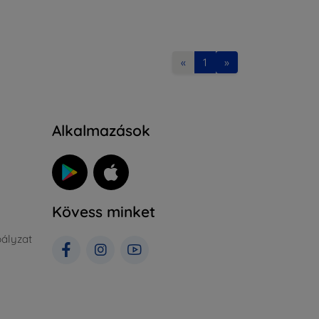
«
1
»
Alkalmazások
Kövess minket
ályzat