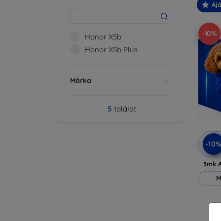
Ajá
-10%
Honor X5b
Honor X5b Plus
Márka
5
találat
-10
3mk A
M