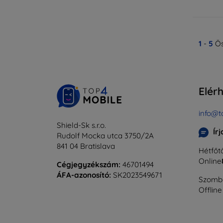
1
-
5
Ös
Elér
info@t
Shield-Sk s.r.o.
Ír
Rudolf Mocka utca 3750/2A
841 04 Bratislava
Hétfőtő
Online
Cégjegyzékszám:
46701494
ÁFA-azonosító:
SK2023549671
Szomba
Offline