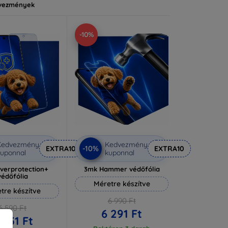
vezmények
-10%
Kedvezmény
Kedvezmény
-10%
EXTRA10
EXTRA10
uponnal
kuponnal
lverprotection+
3mk Hammer védőfólia
védőfólia
Méretre készítve
tre készítve
6 990 Ft
6 590 Ft
6 291 Ft
 931 Ft