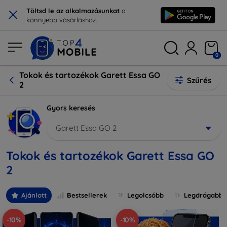
×
Töltsd le az alkalmazásunkat
a
könnyebb vásárláshoz.
0
Tokok és tartozékok Garett Essa GO
Szűrés
2
Gyors keresés
Garett Essa GO 2
Tokok és tartozékok Garett Essa GO
2
Ajánlott
Bestsellerek
Legolcsóbb
Legdrágabb
-10%
-10%