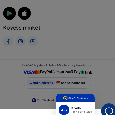
Kövess minket
©
2026
top4mobile.hu. Minden jog fenntartva.
Top4Mobile.hu
Webáruházaink
AI powered by
Eurion
Kiváló
4.6
13573 értékelés