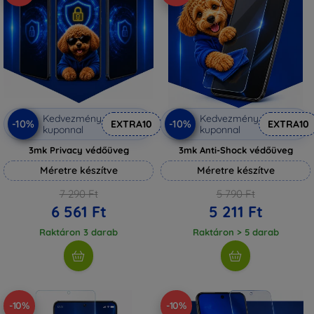
Kedvezmény
Kedvezmény
-10%
-10%
EXTRA10
EXTRA10
kuponnal
kuponnal
3mk Privacy védőüveg
3mk Anti-Shock védőüveg
Méretre készítve
Méretre készítve
7 290 Ft
5 790 Ft
6 561 Ft
5 211 Ft
Raktáron 3 darab
Raktáron > 5 darab
-10%
-10%