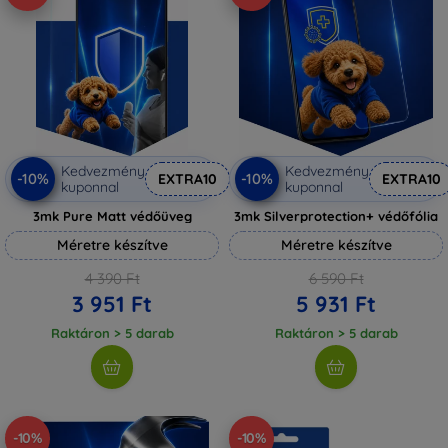
Kedvezmény
Kedvezmény
-10%
-10%
EXTRA10
EXTRA10
kuponnal
kuponnal
3mk Pure Matt védőüveg
3mk Silverprotection+ védőfólia
Méretre készítve
Méretre készítve
4 390 Ft
6 590 Ft
3 951 Ft
5 931 Ft
Raktáron > 5 darab
Raktáron > 5 darab
-10%
-10%