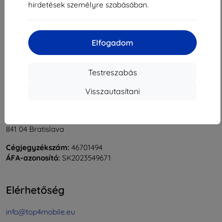
hirdetések személyre szabásában.
1
-
6
Összes találat
6
.
«
1
»
Elfogadom
Testreszabás
Visszautasítani
Shield-Sk s.r.o.
Rudolf Mocka utca 3750/2A
841 04 Bratislava
Cégjegyzékszám:
46701494
ÁFA-azonosító:
SK2023549671
Elérhetőség
info@top4mobile.eu