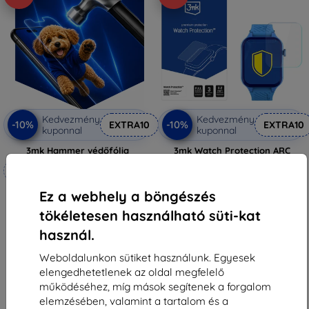
Kedvezmény
Kedvezmény
-10%
-10%
EXTRA10
EXTRA10
kuponnal
kuponnal
3mk Hammer védőfólia
3mk Watch Protection ARC
Védőfólia Garett Essa GO 2 4G-
Méretre készítve
hez
3 590 Ft
6 990 Ft
Ez a webhely a böngészés
3 230 Ft
6 291 Ft
tökéletesen használható süti-kat
Raktáron > 5 darab
Raktáron 4 darab
használ.
Weboldalunkon sütiket használunk. Egyesek
elengedhetetlenek az oldal megfelelő
működéséhez, míg mások segítenek a forgalom
elemzésében, valamint a tartalom és a