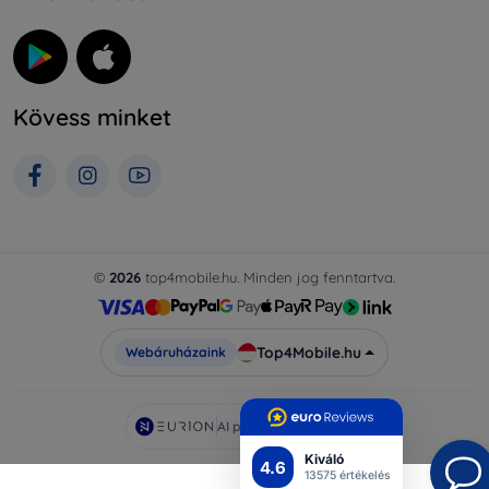
Kövess minket
©
2026
top4mobile.hu. Minden jog fenntartva.
Top4Mobile.hu
Webáruházaink
AI powered by
Eurion
Kiváló
4.6
13575 értékelés