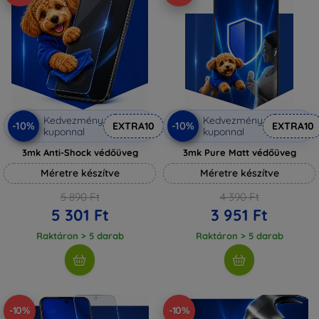
Kedvezmény
Kedvezmény
-10%
-10%
EXTRA10
EXTRA10
kuponnal
kuponnal
3mk Anti-Shock védőüveg
3mk Pure Matt védőüveg
Méretre készítve
Méretre készítve
5 890 Ft
4 390 Ft
5 301 Ft
3 951 Ft
Raktáron > 5 darab
Raktáron > 5 darab
-10%
-10%