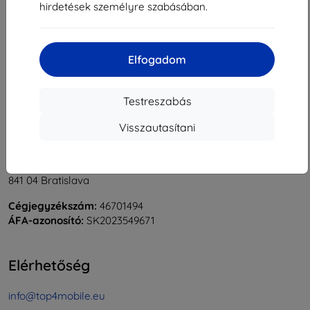
hirdetések személyre szabásában.
1
-
5
Összes találat
5
.
«
1
»
Elfogadom
Testreszabás
Visszautasítani
Shield-Sk s.r.o.
Rudolf Mocka utca 3750/2A
841 04 Bratislava
Cégjegyzékszám:
46701494
ÁFA-azonosító:
SK2023549671
Elérhetőség
info@top4mobile.eu