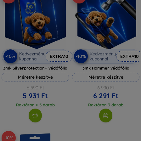
Kedvezmény
Kedvezmény
-10%
-10%
EXTRA10
EXTRA10
kuponnal
kuponnal
3mk Silverprotection+ védőfólia
3mk Hammer védőfólia
Méretre készítve
Méretre készítve
6 590 Ft
6 990 Ft
5 931 Ft
6 291 Ft
Raktáron > 5 darab
Raktáron 3 darab
-10%