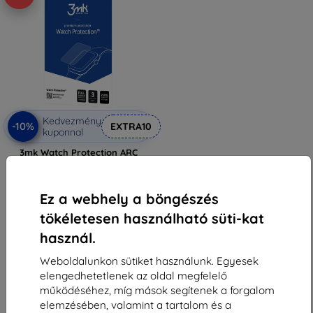
Kedvezmény
-10%
EXTRA10
kuponnal
3mk Watch Protection ARC
Védőfólia Garett Signature
Grace-hez
3 590 Ft
Ez a webhely a böngészés
3 230 Ft
tökéletesen használható süti-kat
Raktáron > 5 darab
használ.
Weboldalunkon sütiket használunk. Egyesek
elengedhetetlenek az oldal megfelelő
működéséhez, míg mások segítenek a forgalom
elemzésében, valamint a tartalom és a