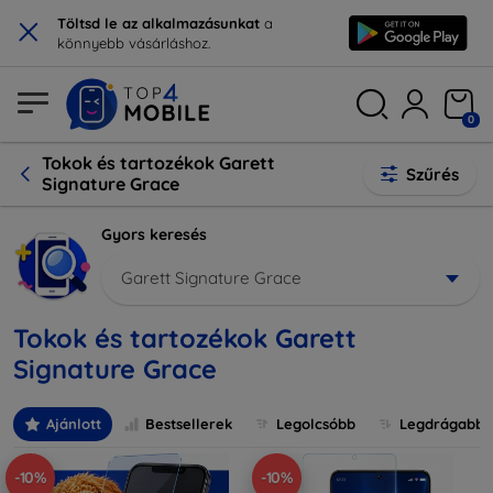
×
Töltsd le az alkalmazásunkat
a
könnyebb vásárláshoz.
0
Tokok és tartozékok Garett
Szűrés
Signature Grace
Gyors keresés
Garett Signature Grace
Tokok és tartozékok Garett
Signature Grace
Ajánlott
Bestsellerek
Legolcsóbb
Legdrágabb
-10%
-10%