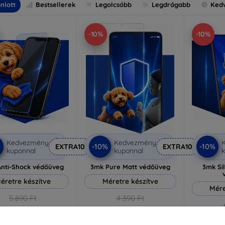
nlott
Bestsellerek
Legolcsóbb
Legdrágabb
Ked
-10%
-10%
Kedvezmény
Kedvezmény
%
-10%
-10%
EXTRA10
EXTRA10
kuponnal
kuponnal
k
nti-Shock védőüveg
3mk Pure Matt védőüveg
3mk Si
éretre készítve
Méretre készítve
Mére
5 890 Ft
4 390 Ft
5 301 Ft
3 951 Ft
5