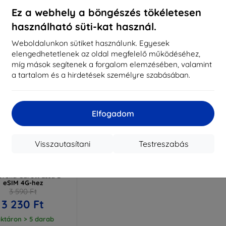
ktáron > 5 darab
Raktáron > 5 darab
Raktá
Ez a webhely a böngészés tökéletesen
használható süti-kat használ.
Weboldalunkon sütiket használunk. Egyesek
elengedhetetlenek az oldal megfelelő működéséhez,
míg mások segítenek a forgalom elemzésében, valamint
a tartalom és a hirdetések személyre szabásában.
Elfogadom
Visszautasítani
Testreszabás
Kedvezmény
%
EXTRA10
kuponnal
atch Protection ARC
fólia Garett Essa 2
eSIM 4G-hez
3 590 Ft
3 230 Ft
ktáron > 5 darab