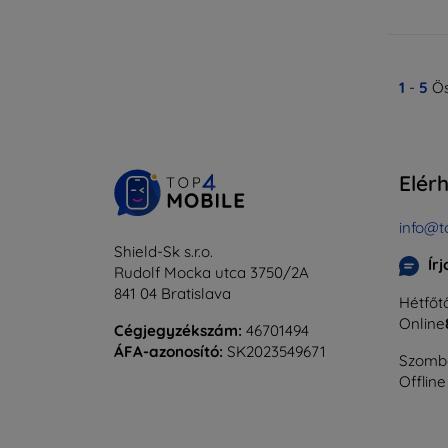
1
-
5
Ös
Elér
info@t
Shield-Sk s.r.o.
Ír
Rudolf Mocka utca 3750/2A
841 04 Bratislava
Hétfőtő
Online
Cégjegyzékszám:
46701494
ÁFA-azonosító:
SK2023549671
Szomba
Offline