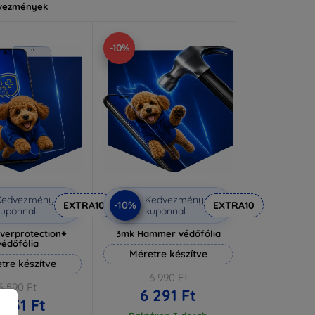
vezmények
-10%
Kedvezmény
Kedvezmény
-10%
EXTRA10
EXTRA10
uponnal
kuponnal
lverprotection+
3mk Hammer védőfólia
védőfólia
Méretre készítve
tre készítve
6 990 Ft
6 590 Ft
6 291 Ft
 931 Ft