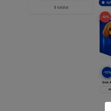
Ajá
5
találat
-10%
-10
3mk A
M