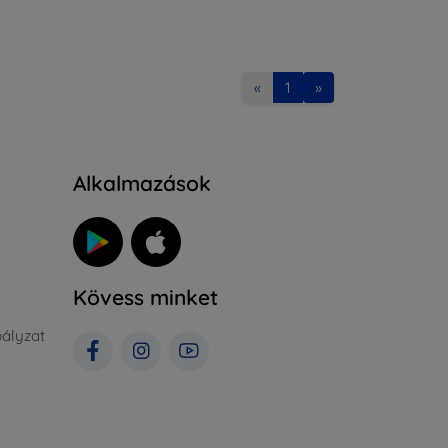
«
1
»
Alkalmazások
Kövess minket
ályzat