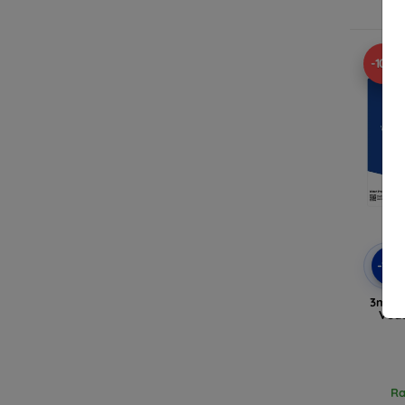
Ra
-10%
-10
3mk W
Védő
Ra