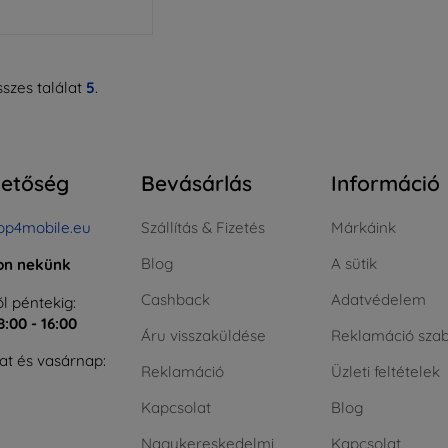
szes találat
5
.
hetőség
Bevásárlás
Információ
op4mobile.eu
Szállítás & Fizetés
Márkáink
Blog
A sütik
jon nekünk
Cashback
Adatvédelem
l péntekig:
8:00 - 16:00
Áru visszaküldése
Reklamáció szab
t és vasárnap:
Reklamáció
Üzleti feltételek
Kapcsolat
Blog
Nagykereskedelmi
Kapcsolat