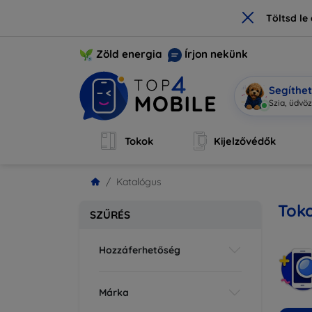
×
Töltsd l
Zöld energia
Írjon nekünk
Segíthe
|
Tokok
Kijelzővédők
Katalógus
Toko
SZŰRÉS
Hozzáferhetőség
Márka