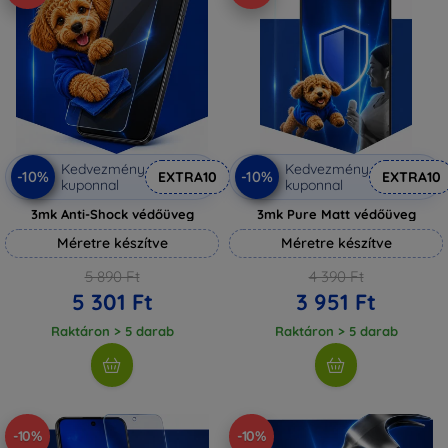
Kedvezmény
Kedvezmény
-10%
-10%
EXTRA10
EXTRA10
kuponnal
kuponnal
3mk Anti-Shock védőüveg
3mk Pure Matt védőüveg
Méretre készítve
Méretre készítve
5 890 Ft
4 390 Ft
5 301 Ft
3 951 Ft
Raktáron > 5 darab
Raktáron > 5 darab
-10%
-10%