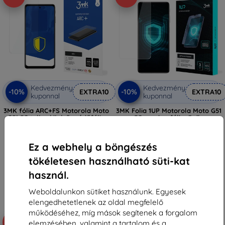
Kedvezmény
Kedvezmény
-10%
-10%
EXTRA10
EXTRA10
kuponnal
kuponnal
3MK fólia ARC+FS Motorola Moto
3MK Folia 1UP Motorola Moto G51
G51 5G teljes kijelzős védőfólia
5G gaming fólia, 3 db.
3 690 Ft
10 590 Ft
2 061 Ft
3 771 Ft
Ez a webhely a böngészés
Raktáron 2 darab
Raktáron 2 darab
tökéletesen használható süti-kat
használ.
Weboldalunkon sütiket használunk. Egyesek
elengedhetetlenek az oldal megfelelő
működéséhez, míg mások segítenek a forgalom
-54%
-10%
elemzésében, valamint a tartalom és a