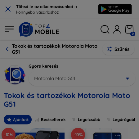
×
Töltsd le az alkalmazásunkat
a
könnyebb vásárláshoz.
0
Tokok és tartozékok Motorola Moto
Szűrés
G51
Gyors keresés
Motorola Moto G51
Tokok és tartozékok Motorola Moto
G51
Ajánlott
Bestsellerek
Legolcsóbb
Legdrágabb
-10%
-10%