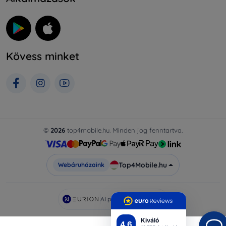
Kövess minket
©
2026
top4mobile.hu. Minden jog fenntartva.
Top4Mobile.hu
Webáruházaink
AI powered by
Eurion
Kiváló
4.6