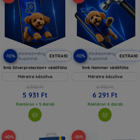
Kedvezmény
Kedvezmény
-10%
-10%
EXTRA10
EXTRA10
kuponnal
kuponnal
3mk Silverprotection+ védőfólia
3mk Hammer védőfólia
Méretre készítve
Méretre készítve
6 590 Ft
6 990 Ft
5 931 Ft
6 291 Ft
Raktáron > 5 darab
Raktáron 4 darab
-60%
-10%