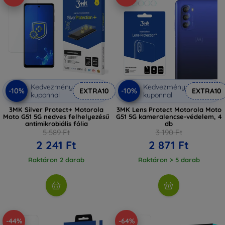
Kedvezmény
Kedvezmény
-10%
-10%
EXTRA10
EXTRA10
kuponnal
kuponnal
3MK Silver Protect+ Motorola
3MK Lens Protect Motorola Moto
Moto G51 5G nedves felhelyezésű
G51 5G kameralencse-védelem, 4
antimikrobiális fólia
db
5 589 Ft
3 190 Ft
2 241 Ft
2 871 Ft
Raktáron 2 darab
Raktáron > 5 darab
-44%
-64%