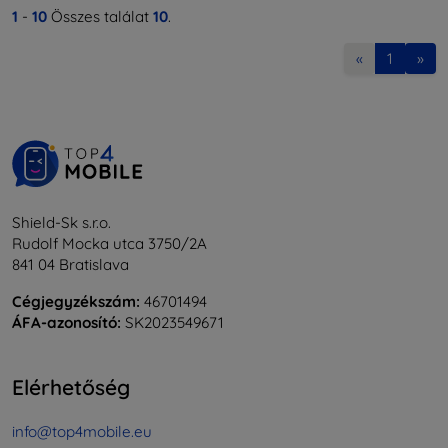
1
-
10
Összes találat
10
.
«
1
»
Shield-Sk s.r.o.
Rudolf Mocka utca 3750/2A
841 04 Bratislava
Cégjegyzékszám:
46701494
ÁFA-azonosító:
SK2023549671
Elérhetőség
info@top4mobile.eu