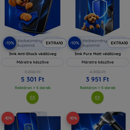
Kedvezmény
Kedvezmény
-10%
-10%
EXTRA10
EXTRA10
kuponnal
kuponnal
3mk Anti-Shock védőüveg
3mk Pure Matt védőüveg
Méretre készítve
Méretre készítve
5 890 Ft
4 390 Ft
5 301 Ft
3 951 Ft
Raktáron > 5 darab
Raktáron > 5 darab
-10%
-10%