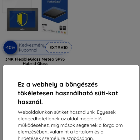
Kedvezmény
-10%
EXTRA10
kuponnal
3MK FlexibleGlass Meteo SP95
Hybrid Glass
5 589 Ft
2 601 Ft
Ez a webhely a böngészés
Raktáron 2 darab
tökéletesen használható süti-kat
használ.
Weboldalunkon sütiket használunk. Egyesek
elengedhetetlenek az oldal megfelelő
működéséhez, míg mások segítenek a forgalom
elemzésében, valamint a tartalom és a
1
-
5
Összes találat
5
.
hirdetések személyre szabásában.