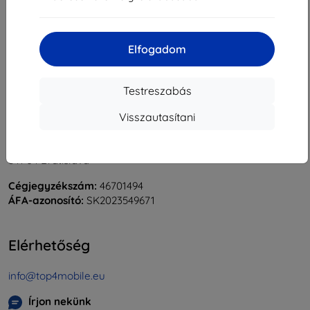
«
1
»
Elfogadom
Testreszabás
Visszautasítani
Shield-Sk s.r.o.
Rudolf Mocka utca 3750/2A
841 04 Bratislava
Cégjegyzékszám:
46701494
ÁFA-azonosító:
SK2023549671
Elérhetőség
info@top4mobile.eu
Írjon nekünk