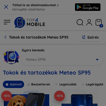
×
Töltsd le az alkalmazásunkat
a
könnyebb vásárláshoz.
0
Tokok és tartozékok Meteo SP95
Szűrés
Gyors keresés
Meteo SP95
Tokok és tartozékok Meteo SP95
Ajánlott
Bestsellerek
Legolcsóbb
Legdrágabb
-10%
-10%