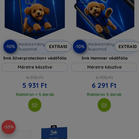
Kedvezmény
Kedvezmény
-10%
-10%
EXTRA10
EXTRA10
kuponnal
kuponnal
3mk Silverprotection+ védőfólia
3mk Hammer védőfólia
Méretre készítve
Méretre készítve
6 590 Ft
6 990 Ft
5 931 Ft
6 291 Ft
Raktáron > 5 darab
Raktáron 3 darab
-53%