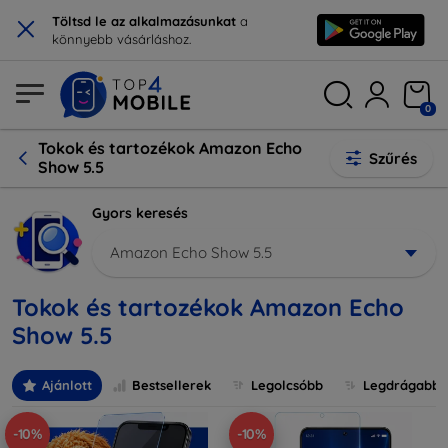
×
Töltsd le az alkalmazásunkat
a
könnyebb vásárláshoz.
0
Tokok és tartozékok Amazon Echo
Szűrés
Show 5.5
Gyors keresés
Amazon Echo Show 5.5
Tokok és tartozékok Amazon Echo
Show 5.5
Ajánlott
Bestsellerek
Legolcsóbb
Legdrágabb
-10%
-10%