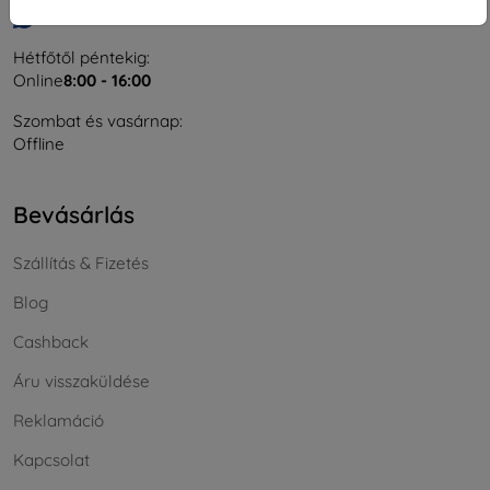
Írjon nekünk
Hétfőtől péntekig:
Online
8:00 - 16:00
Szombat és vasárnap:
Offline
Bevásárlás
Szállítás & Fizetés
Blog
Cashback
Áru visszaküldése
Reklamáció
Kapcsolat