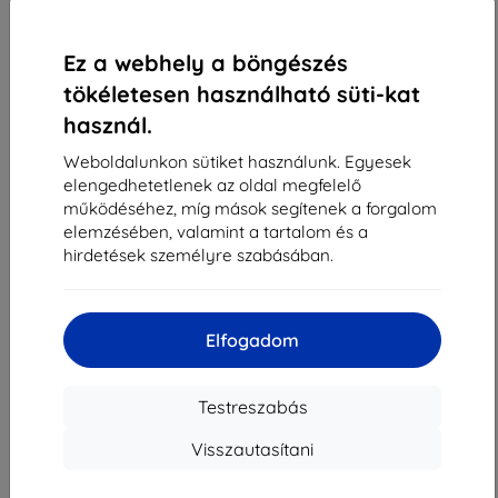
1
-
4
Összes találat
4
.
«
1
»
Ez a webhely a böngészés
tökéletesen használható süti-kat
használ.
Weboldalunkon sütiket használunk. Egyesek
elengedhetetlenek az oldal megfelelő
működéséhez, míg mások segítenek a forgalom
elemzésében, valamint a tartalom és a
Shield-Sk s.r.o.
hirdetések személyre szabásában.
Rudolf Mocka utca 3750/2A
841 04 Bratislava
Cégjegyzékszám:
46701494
Elfogadom
ÁFA-azonosító:
SK2023549671
Testreszabás
Elérhetőség
Visszautasítani
info@top4mobile.eu