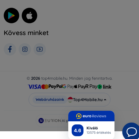
Kövess minket
©
2026
top4mobile.hu. Minden jog fenntartva.
Top4Mobile.hu
Webáruházaink
AI powered by
Eurion
Kiváló
4.6
13575 értékelés