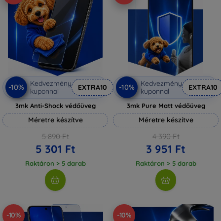
Kedvezmény
Kedvezmény
-10%
-10%
EXTRA10
EXTRA10
kuponnal
kuponnal
3mk Anti-Shock védőüveg
3mk Pure Matt védőüveg
Méretre készítve
Méretre készítve
5 890 Ft
4 390 Ft
5 301 Ft
3 951 Ft
Raktáron > 5 darab
Raktáron > 5 darab
-10%
-10%