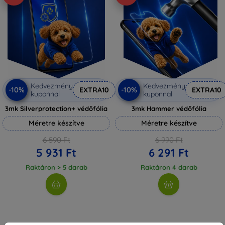
Kedvezmény
Kedvezmény
-10%
-10%
EXTRA10
EXTRA10
kuponnal
kuponnal
3mk Silverprotection+ védőfólia
3mk Hammer védőfólia
Méretre készítve
Méretre készítve
6 590 Ft
6 990 Ft
5 931 Ft
6 291 Ft
Raktáron > 5 darab
Raktáron 4 darab