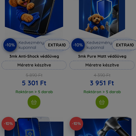
Kedvezmény
Kedvezmény
-10%
-10%
EXTRA10
EXTRA10
kuponnal
kuponnal
3mk Anti-Shock védőüveg
3mk Pure Matt védőüveg
Méretre készítve
Méretre készítve
5 890 Ft
4 390 Ft
5 301 Ft
3 951 Ft
Raktáron > 5 darab
Raktáron > 5 darab
-10%
-10%