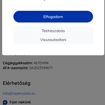
«
1
»
Elfogadom
Testreszabás
Visszautasítani
Shield-Sk s.r.o.
Rudolf Mocka utca 3750/2A
841 04 Bratislava
Cégjegyzékszám:
46701494
ÁFA-azonosító:
SK2023549671
Elérhetőség
info@top4mobile.eu
Írjon nekünk