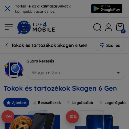
×
Töltsd le az alkalmazásunkat
a
könnyebb vásárláshoz.
0
Tokok és tartozékok Skagen 6 Gen
Szűrés
Gyors keresés
Skagen 6 Gen
Tokok és tartozékok Skagen 6 Gen
Ajánlott
Bestsellerek
Legolcsóbb
Legdrágabb
-10%
-10%