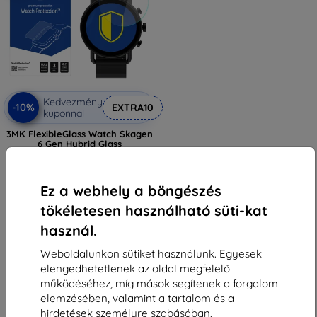
Kedvezmény
-10%
EXTRA10
kuponnal
3MK FlexibleGlass Watch Skagen
6 Gen Hybrid Glass
3 590 Ft
3 230 Ft
Ez a webhely a böngészés
Raktáron > 5 darab
tökéletesen használható süti-kat
használ.
Weboldalunkon sütiket használunk. Egyesek
elengedhetetlenek az oldal megfelelő
működéséhez, míg mások segítenek a forgalom
elemzésében, valamint a tartalom és a
1
-
5
Összes találat
5
.
hirdetések személyre szabásában.