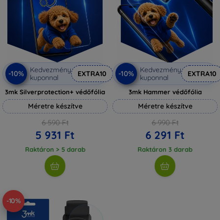
Kedvezmény
Kedvezmény
-10%
-10%
EXTRA10
EXTRA10
kuponnal
kuponnal
3mk Silverprotection+ védőfólia
3mk Hammer védőfólia
Méretre készítve
Méretre készítve
6 590 Ft
6 990 Ft
5 931 Ft
6 291 Ft
Raktáron > 5 darab
Raktáron 3 darab
-10%