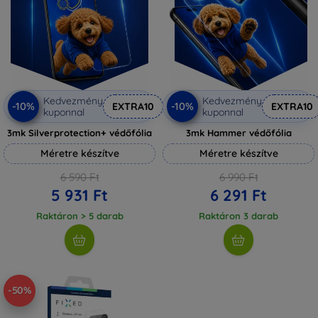
Kedvezmény
Kedvezmény
-10%
-10%
EXTRA10
EXTRA10
kuponnal
kuponnal
3mk Silverprotection+ védőfólia
3mk Hammer védőfólia
Méretre készítve
Méretre készítve
6 590 Ft
6 990 Ft
5 931 Ft
6 291 Ft
Raktáron > 5 darab
Raktáron 3 darab
-50%