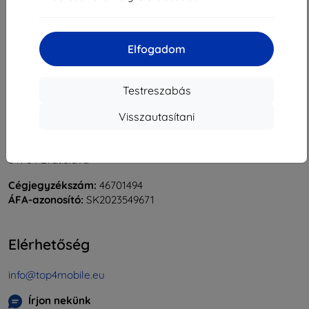
«
1
»
Elfogadom
Testreszabás
Visszautasítani
Shield-Sk s.r.o.
Rudolf Mocka utca 3750/2A
841 04 Bratislava
Cégjegyzékszám:
46701494
ÁFA-azonosító:
SK2023549671
Elérhetőség
info@top4mobile.eu
Írjon nekünk