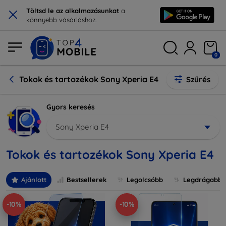
×
Töltsd le az alkalmazásunkat
a
könnyebb vásárláshoz.
0
Tokok és tartozékok Sony Xperia E4
Szűrés
Gyors keresés
Sony Xperia E4
Tokok és tartozékok Sony Xperia E4
Ajánlott
Bestsellerek
Legolcsóbb
Legdrágabb
-10%
-10%