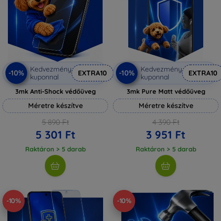
Kedvezmény
Kedvezmény
-10%
-10%
EXTRA10
EXTRA10
kuponnal
kuponnal
3mk Anti-Shock védőüveg
3mk Pure Matt védőüveg
Méretre készítve
Méretre készítve
5 890 Ft
4 390 Ft
5 301 Ft
3 951 Ft
Raktáron > 5 darab
Raktáron > 5 darab
-10%
-10%