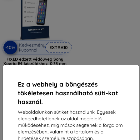
Kedvezmény
-10%
EXTRA10
kuponnal
FIXED edzett védőüveg Sony
Xperia E4 készülékhez, 0.33 mm
4 890 Ft
2 421 Ft
Ez a webhely a böngészés
Utolsó darab raktáron
tökéletesen használható süti-kat
használ.
Weboldalunkon sütiket használunk. Egyesek
elengedhetetlenek az oldal megfelelő
működéséhez, míg mások segítenek a forgalom
elemzésében, valamint a tartalom és a
1
-
5
Összes találat
5
.
hirdetések személyre szabásában.