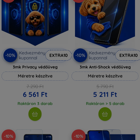
Kedvezmény
Kedvezmény
-10%
-10%
EXTRA10
EXTRA10
kuponnal
kuponnal
3mk Privacy védőüveg
3mk Anti-Shock védőüveg
Méretre készítve
Méretre készítve
7 290 Ft
5 790 Ft
6 561 Ft
5 211 Ft
Raktáron 3 darab
Raktáron > 5 darab
-10%
-10%