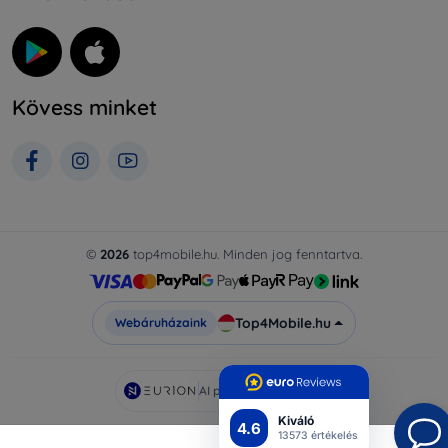
Kövess minket
©
2026
top4mobile.hu. Minden jog fenntartva.
Top4Mobile.hu
Webáruházaink
AI powered by
Eurion
Kiváló
4.6
13573 értékelés