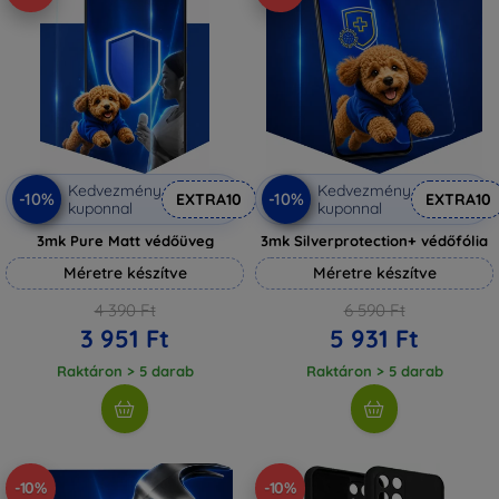
Kedvezmény
Kedvezmény
-10%
-10%
EXTRA10
EXTRA10
kuponnal
kuponnal
3mk Pure Matt védőüveg
3mk Silverprotection+ védőfólia
Méretre készítve
Méretre készítve
4 390 Ft
6 590 Ft
3 951 Ft
5 931 Ft
Raktáron > 5 darab
Raktáron > 5 darab
-10%
-10%