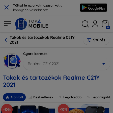
×
Töltsd le az alkalmazásunkat
a
könnyebb vásárláshoz.
0
Tokok és tartozékok Realme C21Y
Szűrés
2021
Gyors keresés
Realme C21Y 2021
Tokok és tartozékok Realme C21Y
2021
Ajánlott
Bestsellerek
Legolcsóbb
Legdrágabb
-10%
-10%