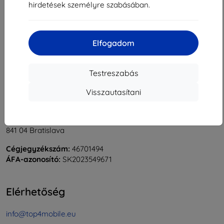
hirdetések személyre szabásában.
1
-
6
Összes találat
6
.
«
1
»
Elfogadom
Testreszabás
Visszautasítani
Shield-Sk s.r.o.
Rudolf Mocka utca 3750/2A
841 04 Bratislava
Cégjegyzékszám:
46701494
ÁFA-azonosító:
SK2023549671
Elérhetőség
info@top4mobile.eu