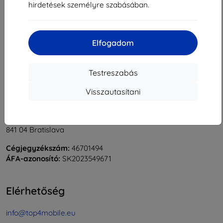
hirdetések személyre szabásában.
1
-
5
Összes találat
5
.
«
1
»
Elfogadom
Testreszabás
Visszautasítani
Shield-Sk s.r.o.
Rudolf Mocka utca 3750/2A
841 04 Bratislava
Cégjegyzékszám:
46701494
ÁFA-azonosító:
SK2023549671
Elérhetőség
info@top4mobile.eu