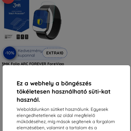
Kedvezmény
-10%
EXTRA10
kuponnal
3MK Folia ARC FOREVER ForeVigo
2 SW-310 Fullscreen védőfólia
3 590 Ft
3 230 Ft
Ez a webhely a böngészés
Raktáron > 5 darab
tökéletesen használható süti-kat
használ.
Weboldalunkon sütiket használunk. Egyesek
elengedhetetlenek az oldal megfelelő
működéséhez, míg mások segítenek a forgalom
elemzésében, valamint a tartalom és a