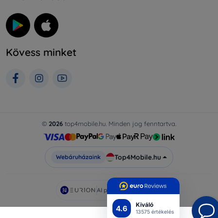
Kövess minket
©
2026
top4mobile.hu. Minden jog fenntartva.
Top4Mobile.hu
Webáruházaink
AI powered by
Eurion
Kiváló
4.6
13575 értékelés