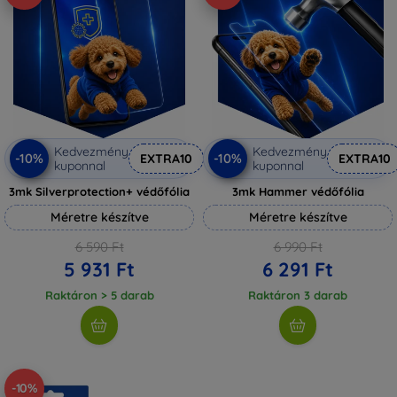
Kedvezmény
Kedvezmény
-10%
-10%
EXTRA10
EXTRA10
kuponnal
kuponnal
3mk Silverprotection+ védőfólia
3mk Hammer védőfólia
Méretre készítve
Méretre készítve
6 590 Ft
6 990 Ft
5 931 Ft
6 291 Ft
Raktáron > 5 darab
Raktáron 3 darab
-10%