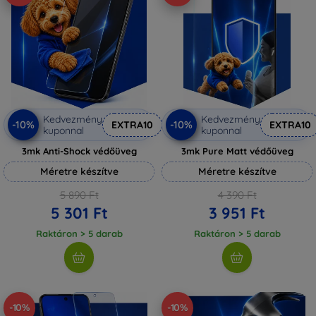
Kedvezmény
Kedvezmény
-10%
-10%
EXTRA10
EXTRA10
kuponnal
kuponnal
3mk Anti-Shock védőüveg
3mk Pure Matt védőüveg
Méretre készítve
Méretre készítve
5 890 Ft
4 390 Ft
5 301 Ft
3 951 Ft
Raktáron > 5 darab
Raktáron > 5 darab
-10%
-10%