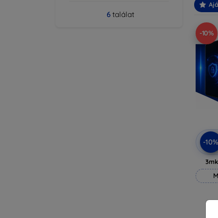
Ajá
6
találat
-10%
-10
3mk
M