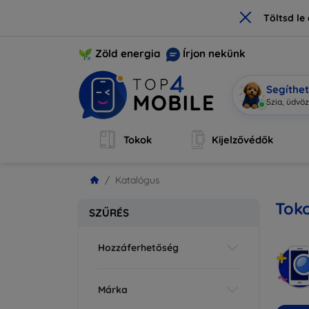
×
Töltsd l
Zöld energia
Írjon nekünk
Segíthe
M
|
Tokok
Kijelzővédők
Katalógus
Toko
SZŰRÉS
Hozzáferhetőség
Márka