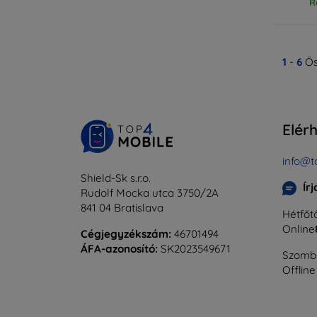
R
1
-
6
Ös
Elér
info@t
Shield-Sk s.r.o.
Ír
Rudolf Mocka utca 3750/2A
841 04 Bratislava
Hétfőtő
Online
Cégjegyzékszám:
46701494
ÁFA-azonosító:
SK2023549671
Szomba
Offline