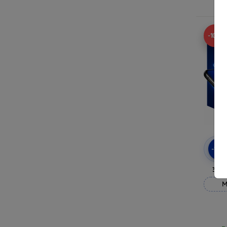
R
-10%
-10
3mk
M