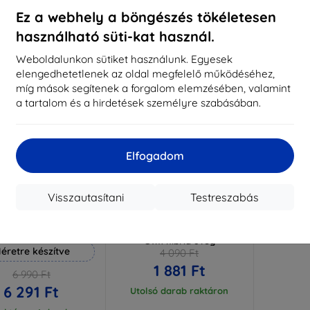
aktáron 3 darab
Raktáron > 5 darab
Raktá
Ez a webhely a böngészés tökéletesen
használható süti-kat használ.
-54%
Weboldalunkon sütiket használunk. Egyesek
elengedhetetlenek az oldal megfelelő működéséhez,
míg mások segítenek a forgalom elemzésében, valamint
a tartalom és a hirdetések személyre szabásában.
Elfogadom
Visszautasítani
Testreszabás
Kedvezmény
Kedvezmény
%
-10%
EXTRA10
EXTRA10
kuponnal
kuponnal
 Hammer védőfólia
3MK FlexibleGlass Yanosik
GTm hibrid üveg
éretre készítve
4 090 Ft
1 881 Ft
6 990 Ft
6 291 Ft
Utolsó darab raktáron