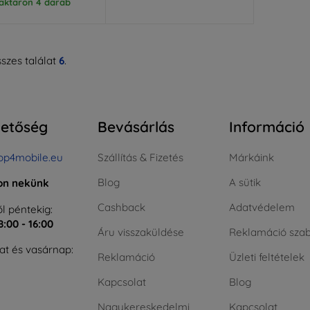
aktáron 4 darab
szes találat
6
.
hetőség
Bevásárlás
Információ
op4mobile.eu
Szállítás & Fizetés
Márkáink
Blog
A sütik
jon nekünk
Cashback
Adatvédelem
l péntekig:
8:00 - 16:00
Áru visszaküldése
Reklamáció szab
t és vasárnap:
Reklamáció
Üzleti feltételek
Kapcsolat
Blog
Nagykereskedelmi
Kapcsolat