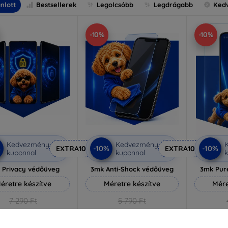
nlott
Bestsellerek
Legolcsóbb
Legdrágabb
Ked
-10%
-10%
Kedvezmény
Kedvezmény
%
-10%
-10%
EXTRA10
EXTRA10
kuponnal
kuponnal
k
 Privacy védőüveg
3mk Anti-Shock védőüveg
3mk Pur
éretre készítve
Méretre készítve
Mére
7 290 Ft
5 790 Ft
6 561 Ft
5 211 Ft
3