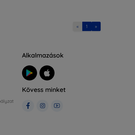
«
1
»
Alkalmazások
Kövess minket
ályzat