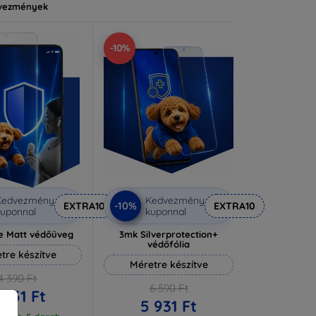
vezmények
-10%
Kedvezmény
Kedvezmény
-10%
EXTRA10
EXTRA10
uponnal
kuponnal
e Matt védőüveg
3mk Silverprotection+
védőfólia
tre készítve
Méretre készítve
4 390 Ft
6 590 Ft
 951 Ft
5 931 Ft