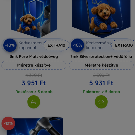
Kedvezmény
Kedvezmény
-10%
-10%
EXTRA10
EXTRA10
kuponnal
kuponnal
3mk Pure Matt védőüveg
3mk Silverprotection+ védőfólia
Méretre készítve
Méretre készítve
4 390 Ft
6 590 Ft
3 951 Ft
5 931 Ft
Raktáron > 5 darab
Raktáron > 5 darab
-10%