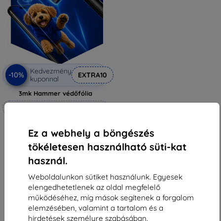
Kedvezmény
-10%
EXTRA10
kuponnal
3mk Hammer védőfólia
Méretre készítve
6 990 Ft
Ez a webhely a böngészés
6 291 Ft
tökéletesen használható süti-kat
Raktáron 4 darab
használ.
Weboldalunkon sütiket használunk. Egyesek
elengedhetetlenek az oldal megfelelő
működéséhez, míg mások segítenek a forgalom
elemzésében, valamint a tartalom és a
1
-
5
Összes találat
5
.
hirdetések személyre szabásában.