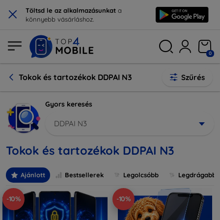
×
Töltsd le az alkalmazásunkat
a
könnyebb vásárláshoz.
0
Tokok és tartozékok DDPAI N3
Szűrés
Gyors keresés
DDPAI N3
Tokok és tartozékok DDPAI N3
Ajánlott
Bestsellerek
Legolcsóbb
Legdrágabb
-10%
-10%