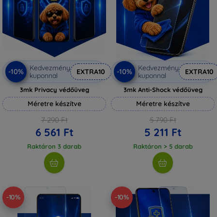
Kedvezmény
Kedvezmény
-10%
-10%
EXTRA10
EXTRA10
kuponnal
kuponnal
3mk Privacy védőüveg
3mk Anti-Shock védőüveg
Méretre készítve
Méretre készítve
7 290 Ft
5 790 Ft
6 561 Ft
5 211 Ft
Raktáron 3 darab
Raktáron > 5 darab
-10%
-10%