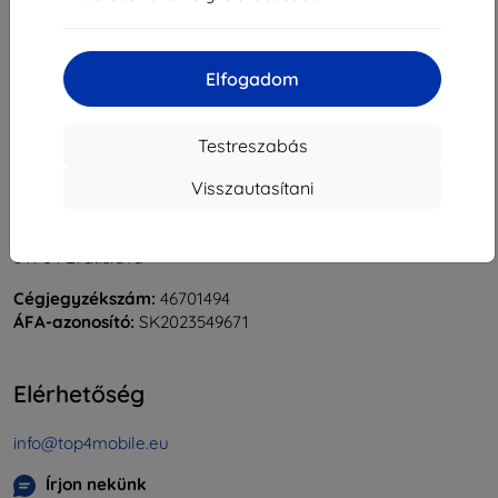
«
1
»
Elfogadom
Testreszabás
Visszautasítani
Shield-Sk s.r.o.
Rudolf Mocka utca 3750/2A
841 04 Bratislava
Cégjegyzékszám:
46701494
ÁFA-azonosító:
SK2023549671
Elérhetőség
info@top4mobile.eu
Írjon nekünk