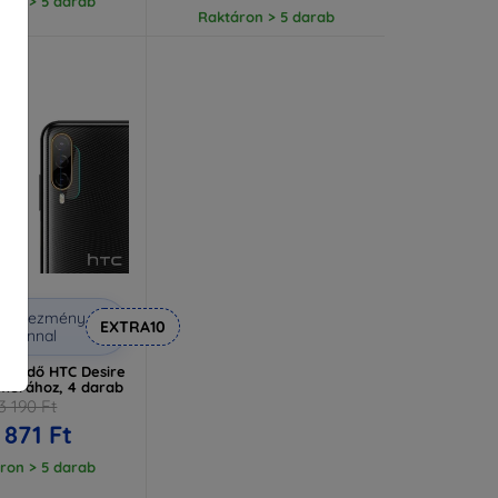
ron > 5 darab
Raktáron > 5 darab
Kedvezmény
EXTRA10
uponnal
sevédő HTC Desire
amerához, 4 darab
3 190 Ft
 871 Ft
ron > 5 darab