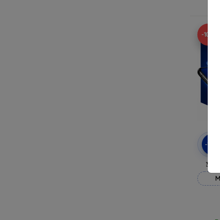
R
-10%
-10
3mk
M