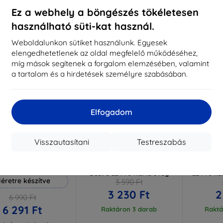
aktáron 3 darab
Raktáron > 5 darab
Raktá
Ez a webhely a böngészés tökéletesen
használható süti-kat használ.
-10%
-10%
Weboldalunkon sütiket használunk. Egyesek
elengedhetetlenek az oldal megfelelő működéséhez,
míg mások segítenek a forgalom elemzésében, valamint
a tartalom és a hirdetések személyre szabásában.
Elfogadom
Visszautasítani
Testreszabás
Kedvezmény
Kedvezmény
%
-10%
-10%
EXTRA10
EXTRA10
kuponnal
kuponnal
k
 Hammer védőfólia
3MK FlexibleGlass HTC
3MK lenc
Desire 22 Pro hibrid üveg
22 Pro k
éretre készítve
3 590 Ft
3 230 Ft
2
6 990 Ft
6 291 Ft
Raktáron 3 darab
Raktá