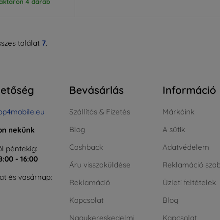
aktáron 4 darab
szes találat
7
.
hetőség
Bevásárlás
Információ
op4mobile.eu
Szállítás & Fizetés
Márkáink
Blog
A sütik
jon nekünk
Cashback
Adatvédelem
l péntekig:
8:00 - 16:00
Áru visszaküldése
Reklamáció szab
t és vasárnap:
Reklamáció
Üzleti feltételek
Kapcsolat
Blog
Nagykereskedelmi
Kapcsolat