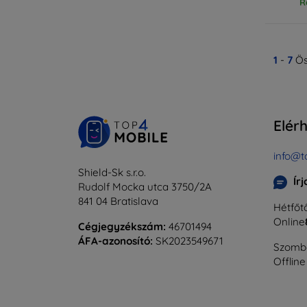
R
1
-
7
Ös
Elér
info@t
Shield-Sk s.r.o.
Ír
Rudolf Mocka utca 3750/2A
841 04 Bratislava
Hétfőtő
Online
Cégjegyzékszám:
46701494
ÁFA-azonosító:
SK2023549671
Szomba
Offline