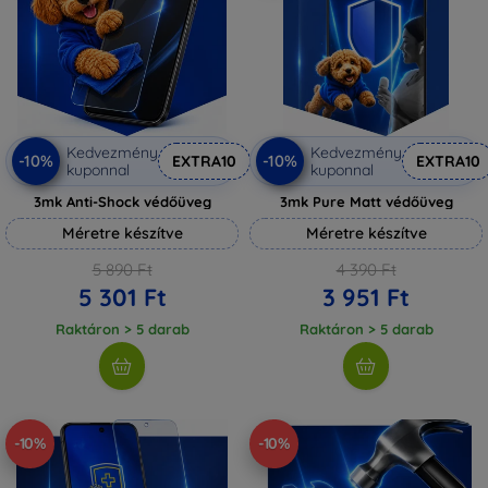
Kedvezmény
Kedvezmény
-10%
-10%
EXTRA10
EXTRA10
kuponnal
kuponnal
3mk Anti-Shock védőüveg
3mk Pure Matt védőüveg
Méretre készítve
Méretre készítve
5 890 Ft
4 390 Ft
5 301 Ft
3 951 Ft
Raktáron > 5 darab
Raktáron > 5 darab
-10%
-10%