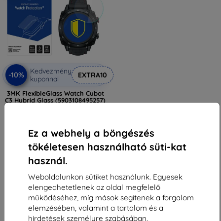
Kedvezmény
-10%
EXTRA10
kuponnal
3MK FlexibleGlass Watch Cubot
C3 Hybrid Glass (5903108495257)
4 490 Ft
1 791 Ft
Ez a webhely a böngészés
Utolsó darab raktáron
tökéletesen használható süti-kat
használ.
Weboldalunkon sütiket használunk. Egyesek
elengedhetetlenek az oldal megfelelő
működéséhez, míg mások segítenek a forgalom
elemzésében, valamint a tartalom és a
1
-
5
Összes találat
5
.
hirdetések személyre szabásában.