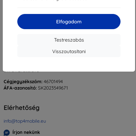
«
1
»
Elfogadom
Testreszabás
Visszautasítani
Shield-Sk s.r.o.
Rudolf Mocka utca 3750/2A
841 04 Bratislava
Cégjegyzékszám:
46701494
ÁFA-azonosító:
SK2023549671
Elérhetőség
info@top4mobile.eu
Írjon nekünk