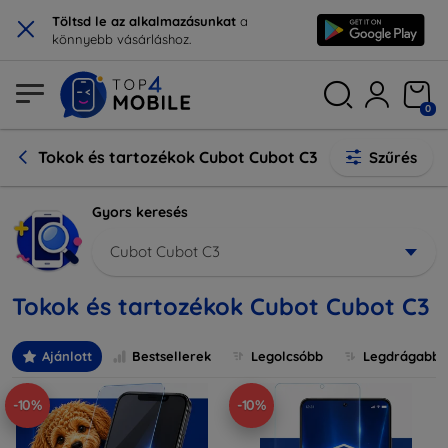
×
Töltsd le az alkalmazásunkat
a
könnyebb vásárláshoz.
0
Tokok és tartozékok Cubot Cubot C3
Szűrés
Gyors keresés
Cubot Cubot C3
Tokok és tartozékok Cubot Cubot C3
Ajánlott
Bestsellerek
Legolcsóbb
Legdrágabb
-10%
-10%