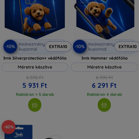
Kedvezmény
Kedvezmény
-10%
-10%
EXTRA10
EXTRA10
kuponnal
kuponnal
3mk Silverprotection+ védőfólia
3mk Hammer védőfólia
Méretre készítve
Méretre készítve
6 590 Ft
6 990 Ft
5 931 Ft
6 291 Ft
Raktáron > 5 darab
Raktáron 4 darab
-60%