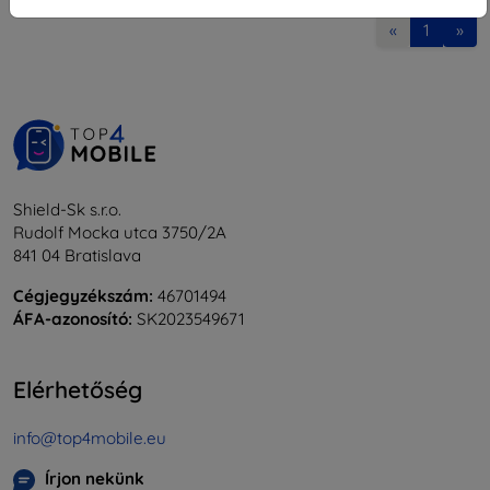
«
1
»
Shield-Sk s.r.o.
Rudolf Mocka utca 3750/2A
841 04 Bratislava
Cégjegyzékszám:
46701494
ÁFA-azonosító:
SK2023549671
Elérhetőség
info@top4mobile.eu
Írjon nekünk