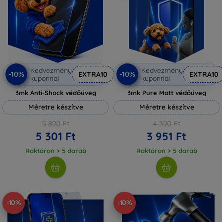
Kedvezmény
Kedvezmény
-10%
-10%
EXTRA10
EXTRA10
kuponnal
kuponnal
3mk Anti-Shock védőüveg
3mk Pure Matt védőüveg
Méretre készítve
Méretre készítve
5 890 Ft
4 390 Ft
5 301 Ft
3 951 Ft
Raktáron > 5 darab
Raktáron > 5 darab
-10%
-10%