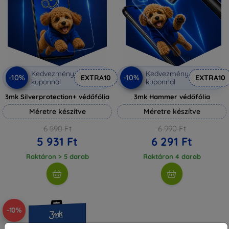
Kedvezmény
Kedvezmény
-10%
-10%
EXTRA10
EXTRA10
kuponnal
kuponnal
3mk Silverprotection+ védőfólia
3mk Hammer védőfólia
Méretre készítve
Méretre készítve
6 590 Ft
6 990 Ft
5 931 Ft
6 291 Ft
Raktáron > 5 darab
Raktáron 4 darab
-10%