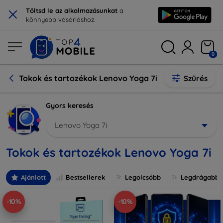
×
Töltsd le az alkalmazásunkat
a
könnyebb vásárláshoz.
0
Tokok és tartozékok Lenovo Yoga 7i
Szűrés
Gyors keresés
Lenovo Yoga 7i
Tokok és tartozékok Lenovo Yoga 7i
Ajánlott
Bestsellerek
Legolcsóbb
Legdrágabb
-10%
-10%