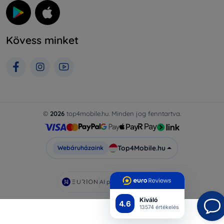
Kövess minket
©
2026
top4mobile.hu. Minden jog fenntartva.
Top4Mobile.hu
Webáruházaink
AI powered by
Eurion
Kiváló
4.6
13574 értékelés