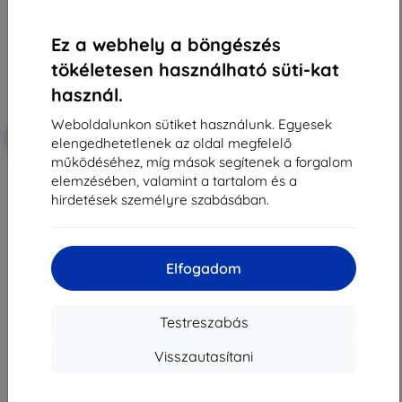
Ez a webhely a böngészés
tökéletesen használható süti-kat
használ.
Weboldalunkon sütiket használunk. Egyesek
Kedvezmény
-10%
EXTRA10
elengedhetetlenek az oldal megfelelő
kuponnal
működéséhez, míg mások segítenek a forgalom
3MK FlexibleGlass Lite Lenovo
elemzésében, valamint a tartalom és a
Yoga 7i Gen 7 hibrid edzett üveg
Lite (5903108515702)
hirdetések személyre szabásában.
6 290 Ft
5 661 Ft
Raktáron 1 darab
Elfogadom
Testreszabás
Visszautasítani
1
-
7
Összes találat
7
.