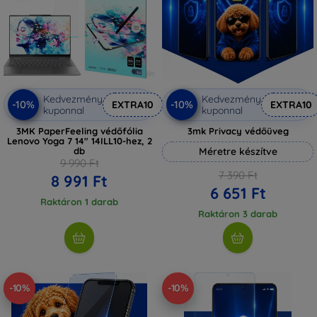
Kedvezmény
Kedvezmény
-10%
-10%
EXTRA10
EXTRA10
kuponnal
kuponnal
3MK PaperFeeling védőfólia
3mk Privacy védőüveg
Lenovo Yoga 7 14" 14ILL10-hez, 2
db
Méretre készítve
9 990 Ft
7 390 Ft
8 991 Ft
6 651 Ft
Raktáron 1 darab
Raktáron 3 darab
-10%
-10%