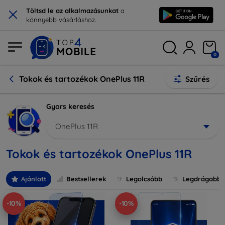
×
Töltsd le az alkalmazásunkat
a
könnyebb vásárláshoz.
0
Tokok és tartozékok OnePlus 11R
Szűrés
Gyors keresés
OnePlus 11R
Tokok és tartozékok OnePlus 11R
Ajánlott
Bestsellerek
Legolcsóbb
Legdrágabb
-10%
-10%