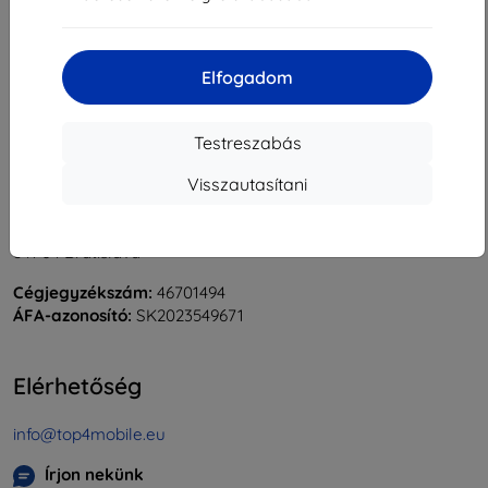
«
1
»
Elfogadom
Testreszabás
Visszautasítani
Shield-Sk s.r.o.
Rudolf Mocka utca 3750/2A
841 04 Bratislava
Cégjegyzékszám:
46701494
ÁFA-azonosító:
SK2023549671
Elérhetőség
info@top4mobile.eu
Írjon nekünk