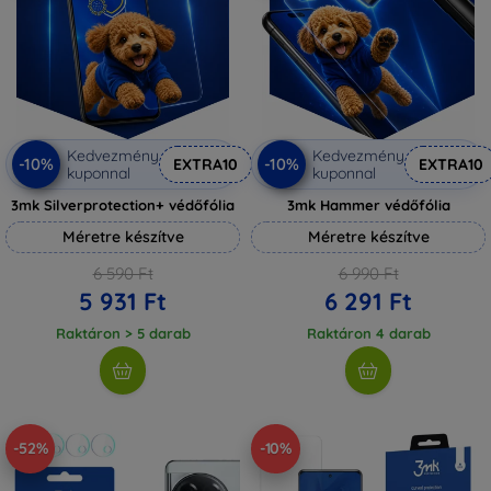
Kedvezmény
Kedvezmény
-10%
-10%
EXTRA10
EXTRA10
kuponnal
kuponnal
3mk Silverprotection+ védőfólia
3mk Hammer védőfólia
Méretre készítve
Méretre készítve
6 590 Ft
6 990 Ft
5 931 Ft
6 291 Ft
Raktáron > 5 darab
Raktáron 4 darab
-52%
-10%