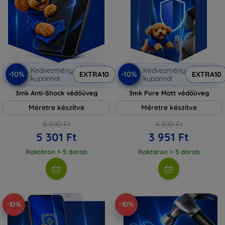
Kedvezmény
Kedvezmény
-10%
-10%
EXTRA10
EXTRA10
kuponnal
kuponnal
3mk Anti-Shock védőüveg
3mk Pure Matt védőüveg
Méretre készítve
Méretre készítve
5 890 Ft
4 390 Ft
5 301 Ft
3 951 Ft
Raktáron > 5 darab
Raktáron > 5 darab
-10%
-10%