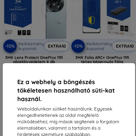
Kedvezmény
Kedvezmény
-10%
-10%
EXTRA10
EXTRA10
kuponnal
kuponnal
3MK Lens Protect OnePlus 11R
3MK Folia ARC+ OnePlus 11R
objektívvédelem 4 db
teljes képernyős fólia
(5903108516471)
(5903108516457)
2 590 Ft
3 990 Ft
1 251 Ft
3 591 Ft
Ez a webhely a böngészés
Utolsó darab raktáron
Raktáron > 5 darab
tökéletesen használható süti-kat
használ.
Weboldalunkon sütiket használunk. Egyesek
elengedhetetlenek az oldal megfelelő
működéséhez, míg mások segítenek a forgalom
elemzésében, valamint a tartalom és a
1
-
6
Összes találat
6
.
hirdetések személyre szabásában.