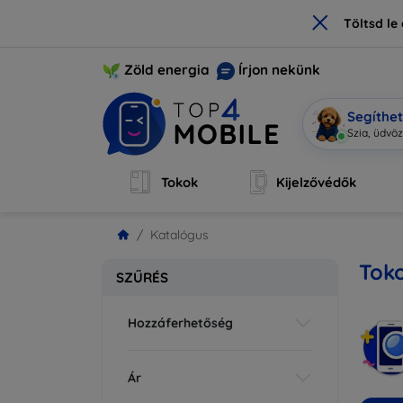
×
Töltsd l
Zöld energia
Írjon nekünk
Segíthe
M
|
Tokok
Kijelzővédők
Katalógus
Toko
SZŰRÉS
Hozzáferhetőség
Ár