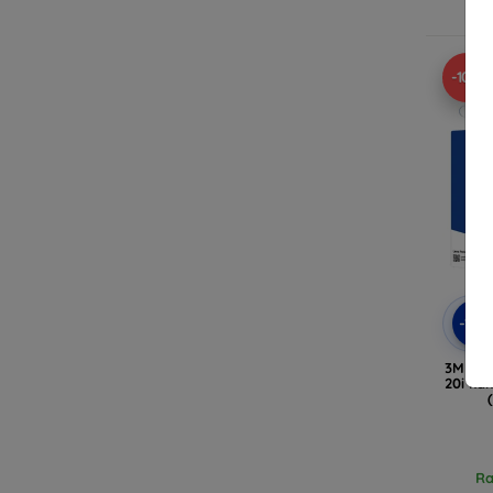
Ra
-10%
-10
3MK Le
20i ka
Ra