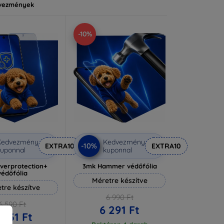
vezmények
-10%
Kedvezmény
Kedvezmény
-10%
EXTRA10
EXTRA10
uponnal
kuponnal
lverprotection+
3mk Hammer védőfólia
védőfólia
Méretre készítve
tre készítve
6 990 Ft
6 590 Ft
6 291 Ft
 931 Ft