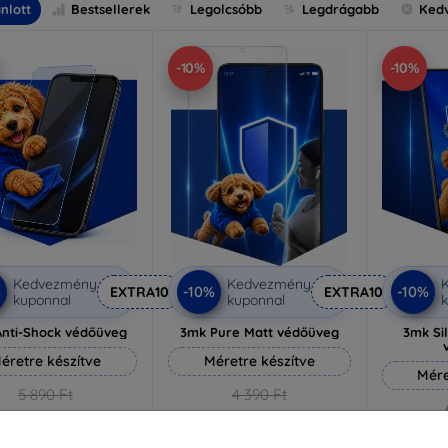
nlott
Bestsellerek
Legolcsóbb
Legdrágabb
Ked
-10%
-10%
Kedvezmény
Kedvezmény
%
-10%
-10%
EXTRA10
EXTRA10
kuponnal
kuponnal
k
nti-Shock védőüveg
3mk Pure Matt védőüveg
3mk Si
éretre készítve
Méretre készítve
Mére
5 890 Ft
4 390 Ft
5 301 Ft
3 951 Ft
5