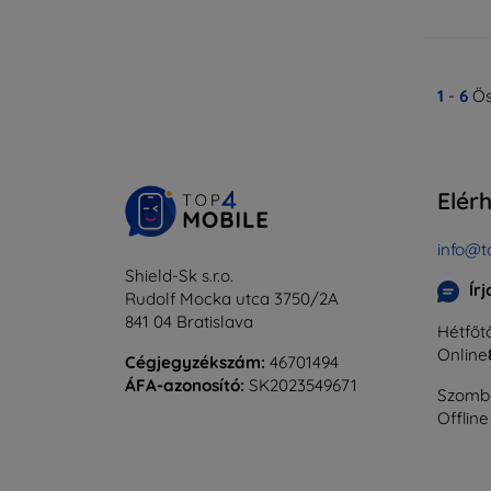
1
-
6
Ös
Elér
info@t
Shield-Sk s.r.o.
Ír
Rudolf Mocka utca 3750/2A
841 04 Bratislava
Hétfőtő
Online
Cégjegyzékszám:
46701494
ÁFA-azonosító:
SK2023549671
Szomba
Offline