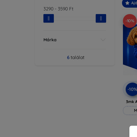
Ajá
3290
-
3590
Ft
-10%
Márka
6
találat
-10
3mk A
M