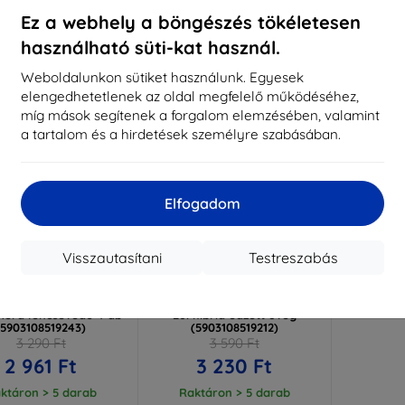
ktáron > 5 darab
Raktáron > 5 darab
Raktá
Ez a webhely a böngészés tökéletesen
használható süti-kat használ.
-10%
Weboldalunkon sütiket használunk. Egyesek
elengedhetetlenek az oldal megfelelő működéséhez,
míg mások segítenek a forgalom elemzésében, valamint
a tartalom és a hirdetések személyre szabásában.
Elfogadom
Visszautasítani
Testreszabás
Kedvezmény
Kedvezmény
%
-10%
EXTRA10
EXTRA10
kuponnal
kuponnal
ns Protect Infinix Hot
3MK FlexibleGlass Infinix Hot
mera lencsevédő 4 db
20i hibrid edzett üveg
(5903108519243)
(5903108519212)
3 290 Ft
3 590 Ft
2 961 Ft
3 230 Ft
ktáron > 5 darab
Raktáron > 5 darab