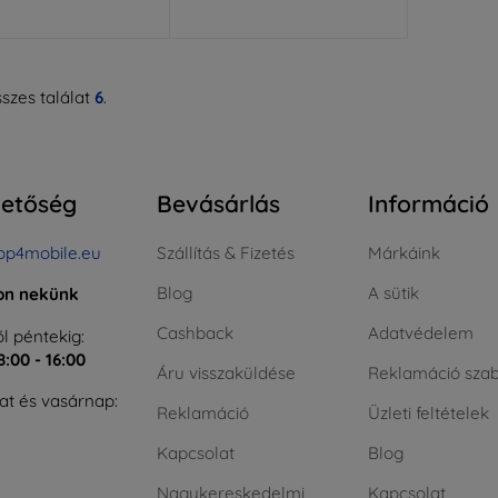
szes találat
6
.
hetőség
Bevásárlás
Információ
op4mobile.eu
Szállítás & Fizetés
Márkáink
Blog
A sütik
jon nekünk
Cashback
Adatvédelem
l péntekig:
8:00 - 16:00
Áru visszaküldése
Reklamáció szab
t és vasárnap:
Reklamáció
Üzleti feltételek
Kapcsolat
Blog
Nagykereskedelmi
Kapcsolat