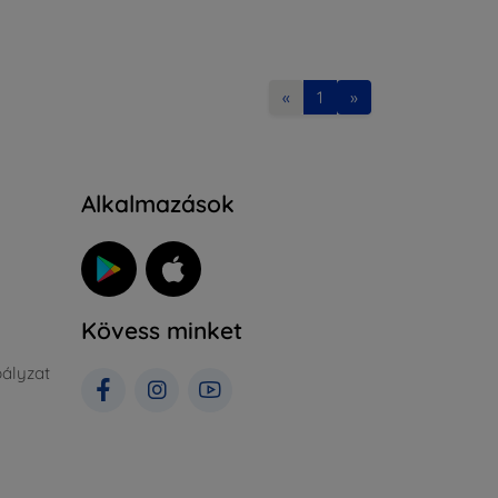
«
1
»
Alkalmazások
Kövess minket
ályzat