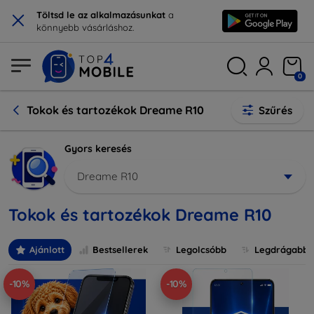
×
Töltsd le az alkalmazásunkat
a
könnyebb vásárláshoz.
0
Tokok és tartozékok Dreame R10
Szűrés
Gyors keresés
Dreame R10
Tokok és tartozékok Dreame R10
Ajánlott
Bestsellerek
Legolcsóbb
Legdrágabb
-10%
-10%