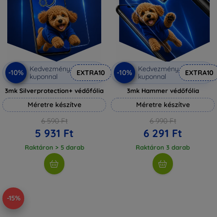
Kedvezmény
Kedvezmény
-10%
-10%
EXTRA10
EXTRA10
kuponnal
kuponnal
3mk Silverprotection+ védőfólia
3mk Hammer védőfólia
Méretre készítve
Méretre készítve
6 590 Ft
6 990 Ft
5 931 Ft
6 291 Ft
Raktáron > 5 darab
Raktáron 3 darab
-15%