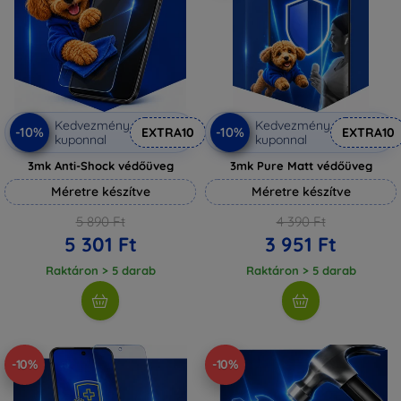
Kedvezmény
Kedvezmény
-10%
-10%
EXTRA10
EXTRA10
kuponnal
kuponnal
3mk Anti-Shock védőüveg
3mk Pure Matt védőüveg
Méretre készítve
Méretre készítve
5 890 Ft
4 390 Ft
5 301 Ft
3 951 Ft
Raktáron > 5 darab
Raktáron > 5 darab
-10%
-10%