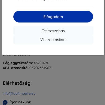
«
1
»
Elfogadom
Testreszabás
Visszautasítani
Shield-Sk s.r.o.
Rudolf Mocka utca 3750/2A
841 04 Bratislava
Cégjegyzékszám:
46701494
ÁFA-azonosító:
SK2023549671
Elérhetőség
info@top4mobile.eu
Írjon nekünk