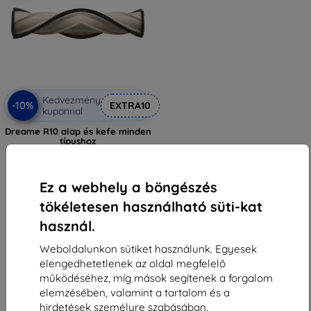
Kedvezmény
-10%
EXTRA10
kuponnal
Dreame R10 alap és kefe minden
típushoz
1 690 Ft
1 431 Ft
Ez a webhely a böngészés
Raktáron 3 darab
tökéletesen használható süti-kat
használ.
Weboldalunkon sütiket használunk. Egyesek
elengedhetetlenek az oldal megfelelő
működéséhez, míg mások segítenek a forgalom
elemzésében, valamint a tartalom és a
1
-
5
Összes találat
5
.
hirdetések személyre szabásában.