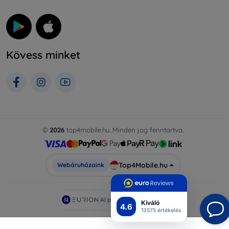
Kövess minket
©
2026
top4mobile.hu. Minden jog fenntartva.
Top4Mobile.hu
Webáruházaink
AI powered by
Eurion
Kiváló
4.6
13575 értékelés