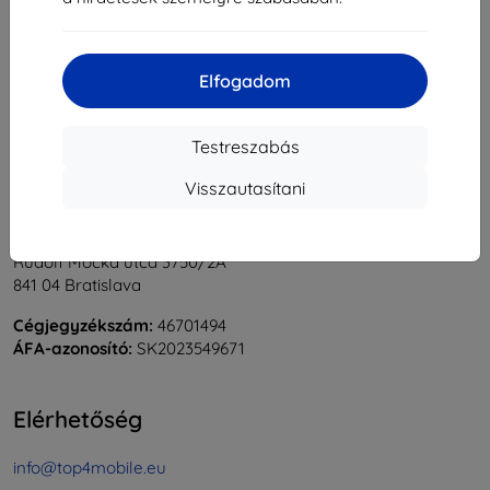
1
-
5
Összes találat
5
.
«
1
»
Elfogadom
Testreszabás
Visszautasítani
Shield-Sk s.r.o.
Rudolf Mocka utca 3750/2A
841 04 Bratislava
Cégjegyzékszám:
46701494
ÁFA-azonosító:
SK2023549671
Elérhetőség
info@top4mobile.eu