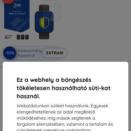
Kedvezmény
-10%
EXTRA10
kuponnal
3MK Folia ARC Watch MEDIA-
TECH Activeband Progress MT868
védőfólia Fullscreen film
4 490 Ft
Ez a webhely a böngészés
1 791 Ft
tökéletesen használható süti-kat
Utolsó darab raktáron
használ.
Weboldalunkon sütiket használunk. Egyesek
elengedhetetlenek az oldal megfelelő
működéséhez, míg mások segítenek a
forgalom elemzésében, valamint a tartalom és
a hirdetések személyre szabásában.