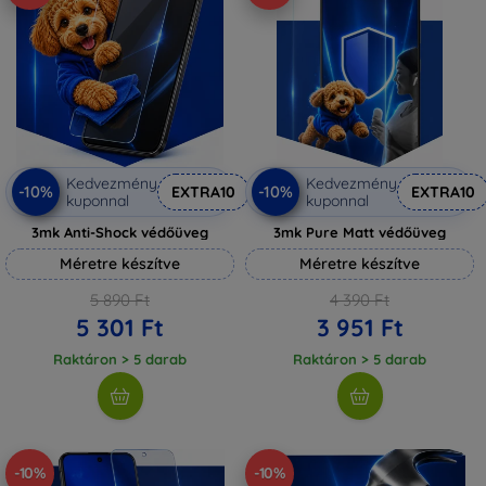
Kedvezmény
Kedvezmény
-10%
-10%
EXTRA10
EXTRA10
kuponnal
kuponnal
3mk Anti-Shock védőüveg
3mk Pure Matt védőüveg
Méretre készítve
Méretre készítve
5 890 Ft
4 390 Ft
5 301 Ft
3 951 Ft
Raktáron > 5 darab
Raktáron > 5 darab
-10%
-10%