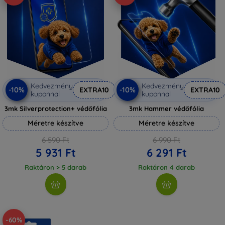
Kedvezmény
Kedvezmény
-10%
-10%
EXTRA10
EXTRA10
kuponnal
kuponnal
3mk Silverprotection+ védőfólia
3mk Hammer védőfólia
Méretre készítve
Méretre készítve
6 590 Ft
6 990 Ft
5 931 Ft
6 291 Ft
Raktáron > 5 darab
Raktáron 4 darab
-60%