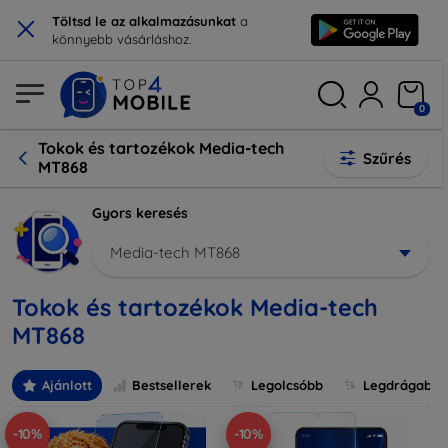
×
Töltsd le az alkalmazásunkat
a
könnyebb vásárláshoz.
0
Tokok és tartozékok Media-tech
Szűrés
MT868
Gyors keresés
Media-tech MT868
Tokok és tartozékok Media-tech
MT868
Ajánlott
Bestsellerek
Legolcsóbb
Legdrágabb
-10%
-10%