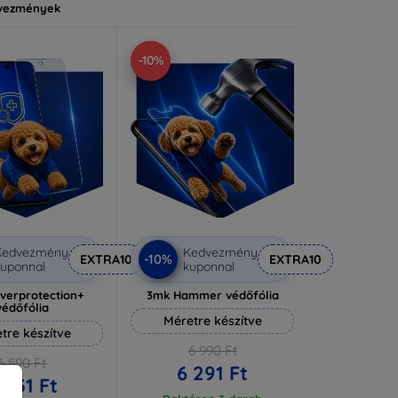
vezmények
-10%
Kedvezmény
Kedvezmény
-10%
EXTRA10
EXTRA10
uponnal
kuponnal
lverprotection+
3mk Hammer védőfólia
védőfólia
Méretre készítve
tre készítve
6 990 Ft
6 590 Ft
6 291 Ft
 931 Ft