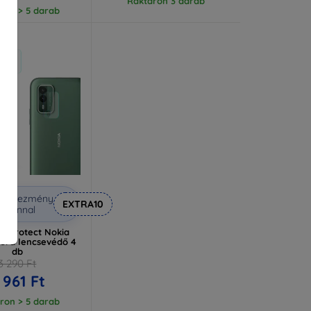
Raktáron 3 darab
ron > 5 darab
Kedvezmény
EXTRA10
uponnal
s Protect Nokia
era lencsevédő 4
db
3 290 Ft
 961 Ft
ron > 5 darab