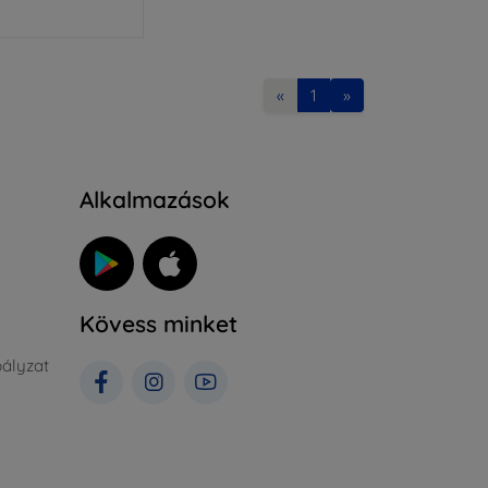
«
1
»
Alkalmazások
Kövess minket
ályzat