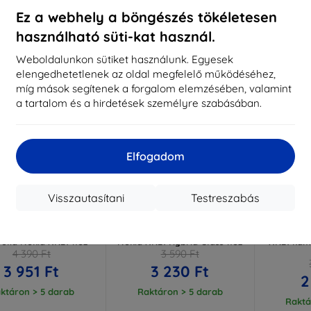
ktáron > 5 darab
Raktáron > 5 darab
Raktá
Ez a webhely a böngészés tökéletesen
használható süti-kat használ.
-10%
-10%
Weboldalunkon sütiket használunk. Egyesek
elengedhetetlenek az oldal megfelelő működéséhez,
míg mások segítenek a forgalom elemzésében, valamint
a tartalom és a hirdetések személyre szabásában.
Elfogadom
Visszautasítani
Testreszabás
Kedvezmény
Kedvezmény
%
-10%
-10%
EXTRA10
EXTRA10
kuponnal
kuponnal
k
 SilverProtection+
3MK FlexibleGlass védőüveg
3MK Len
ólia Nokia XR21-hez
Nokia XR21 Hybrid Glass-hez
XR21 kam
4 390 Ft
3 590 Ft
3 951 Ft
3 230 Ft
2
ktáron > 5 darab
Raktáron > 5 darab
Raktá