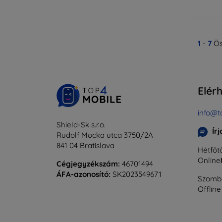
1
-
7
Ös
Elér
info@t
Shield-Sk s.r.o.
Ír
Rudolf Mocka utca 3750/2A
841 04 Bratislava
Hétfőtő
Online
Cégjegyzékszám:
46701494
ÁFA-azonosító:
SK2023549671
Szomba
Offline