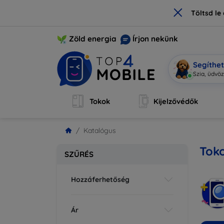
×
Töltsd l
Zöld energia
Írjon nekünk
Segíthe
Szia, üdvöz
Tokok
Kijelzővédők
Katalógus
Toko
SZŰRÉS
Hozzáferhetőség
Ár