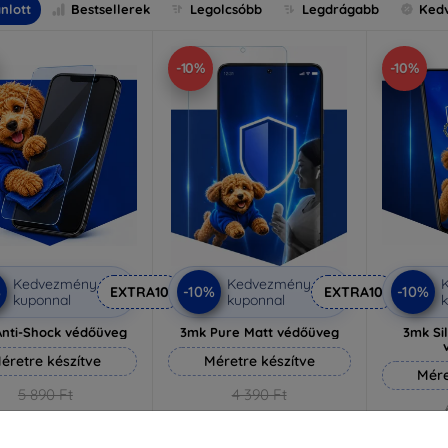
nlott
Bestsellerek
Legolcsóbb
Legdrágabb
Ked
-10%
-10%
Kedvezmény
Kedvezmény
%
-10%
-10%
EXTRA10
EXTRA10
kuponnal
kuponnal
k
nti-Shock védőüveg
3mk Pure Matt védőüveg
3mk Si
éretre készítve
Méretre készítve
Mére
5 890 Ft
4 390 Ft
5 301 Ft
3 951 Ft
5