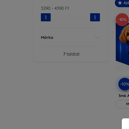
Ajá
3290
-
4390
Ft
-10%
Márka
7
találat
-10
3mk A
M