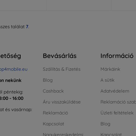
szes találat
7
.
hetőség
Bevásárlás
Információ
op4mobile.eu
Szállítás & Fizetés
Márkáink
Blog
A sütik
jon nekünk
Cashback
Adatvédelem
l péntekig:
8:00 - 16:00
Áru visszaküldése
Reklamáció szab
t és vasárnap:
Reklamáció
Üzleti feltételek
Kapcsolat
Blog
Nagykereskedelmi
Kapcsolat