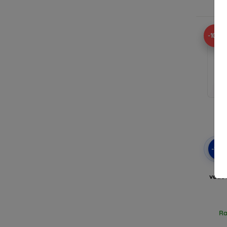
Ra
-10%
-10
3mk
védőf
Ra