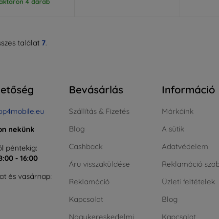
aktáron 4 darab
szes találat
7
.
hetőség
Bevásárlás
Információ
op4mobile.eu
Szállítás & Fizetés
Márkáink
Blog
A sütik
jon nekünk
Cashback
Adatvédelem
l péntekig:
8:00 - 16:00
Áru visszaküldése
Reklamáció szab
t és vasárnap:
Reklamáció
Üzleti feltételek
Kapcsolat
Blog
Nagykereskedelmi
Kapcsolat