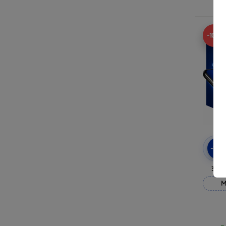
R
-10%
-10
3mk
M