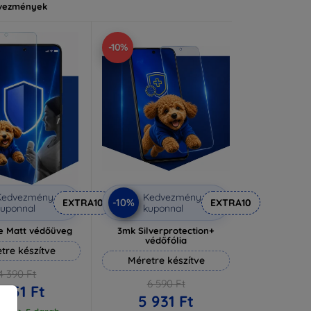
vezmények
-10%
Kedvezmény
Kedvezmény
-10%
EXTRA10
EXTRA10
uponnal
kuponnal
e Matt védőüveg
3mk Silverprotection+
védőfólia
tre készítve
Méretre készítve
4 390 Ft
6 590 Ft
 951 Ft
5 931 Ft