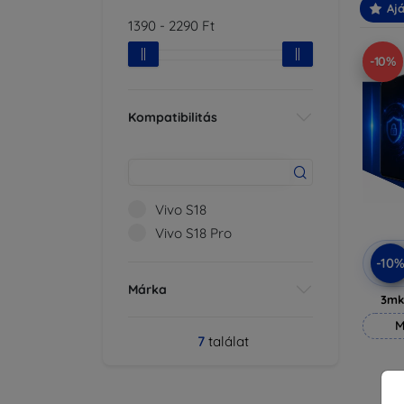
Ajá
1390
-
2290
Ft
-10%
Kompatibilitás
Vivo S18
Vivo S18 Pro
-10
Márka
3mk
M
7
találat