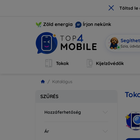
×
Töltsd l
Zöld energia
Írjon nekünk
Segíthe
Mo
|
Tokok
Kijelzővédők
Katalógus
Toko
SZŰRÉS
Hozzáferhetőség
Ár