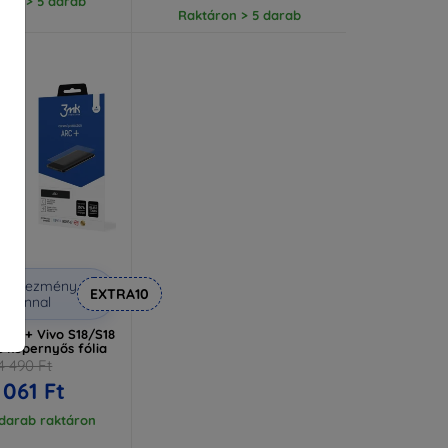
ron > 5 darab
Raktáron > 5 darab
Kedvezmény
EXTRA10
uponnal
 ARC+ Vivo S18/S18
s képernyős fólia
4 490 Ft
 061 Ft
 darab raktáron