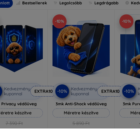
nlott
Bestsellerek
Legolcsóbb
Legdrágabb
Ked
-10%
-10%
Kedvezmény
Kedvezmény
%
-10%
-10%
EXTRA10
EXTRA10
kuponnal
kuponnal
k
 Privacy védőüveg
3mk Anti-Shock védőüveg
3mk Pur
éretre készítve
Méretre készítve
Mére
7 390 Ft
5 890 Ft
6 651 Ft
5 301 Ft
3