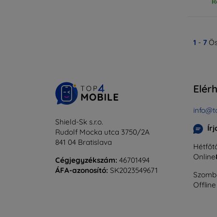
R
1
-
7
Ös
Elér
info@t
Shield-Sk s.r.o.
Ír
Rudolf Mocka utca 3750/2A
841 04 Bratislava
Hétfőtő
Online
Cégjegyzékszám:
46701494
ÁFA-azonosító:
SK2023549671
Szomba
Offline