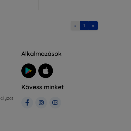
«
1
»
Alkalmazások
Kövess minket
ályzat