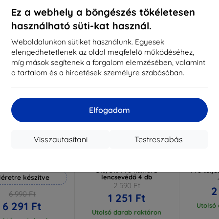
aktáron 2 darab
Raktáron > 5 darab
Raktá
Ez a webhely a böngészés tökéletesen
használható süti-kat használ.
-52%
-54%
Weboldalunkon sütiket használunk. Egyesek
elengedhetetlenek az oldal megfelelő működéséhez,
míg mások segítenek a forgalom elemzésében, valamint
a tartalom és a hirdetések személyre szabásában.
Elfogadom
Visszautasítani
Testreszabás
Kedvezmény
Kedvezmény
%
-10%
-10%
EXTRA10
EXTRA10
kuponnal
kuponnal
k
 Hammer védőfólia
3MK Lens Protect Vivo
3MK Folia
S18/S18 Pro kamera
Pro telje
éretre készítve
lencsevédő 4 db
2 590 Ft
2
6 990 Ft
1 251 Ft
6 291 Ft
Utolsó
Utolsó darab raktáron