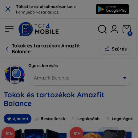
×
Töltsd le az alkalmazásunkat
a
könnyebb vásárláshoz.
0
Tokok és tartozékok Amazfit
Szűrés
Balance
Gyors keresés
Amazfit Balance
Tokok és tartozékok Amazfit
Balance
Ajánlott
Bestsellerek
Legolcsóbb
Legdrágabb
-10%
-10%