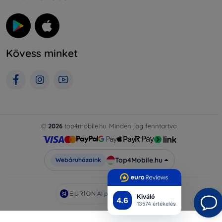
Kövess minket
©
2026
top4mobile.hu. Minden jog fenntartva.
Top4Mobile.hu
Webáruházaink
AI powered by
Eurion
Kiváló
4.6
13574 értékelés