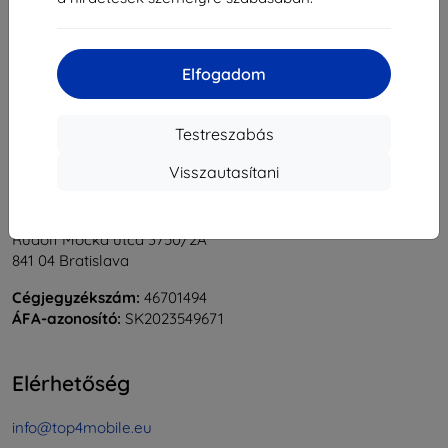
1
-
6
Összes találat
6
.
«
1
»
Elfogadom
Testreszabás
Visszautasítani
Shield-Sk s.r.o.
Rudolf Mocka utca 3750/2A
841 04 Bratislava
Cégjegyzékszám:
46701494
ÁFA-azonosító:
SK2023549671
Elérhetőség
info@top4mobile.eu