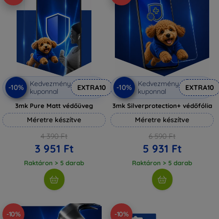
Kedvezmény
Kedvezmény
-10%
-10%
EXTRA10
EXTRA10
kuponnal
kuponnal
3mk Pure Matt védőüveg
3mk Silverprotection+ védőfólia
Méretre készítve
Méretre készítve
4 390 Ft
6 590 Ft
3 951 Ft
5 931 Ft
Raktáron > 5 darab
Raktáron > 5 darab
-10%
-10%