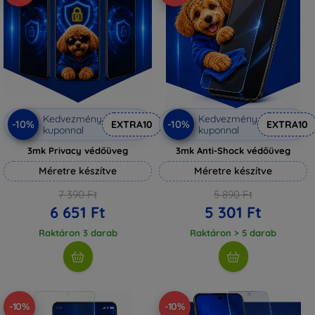
Kedvezmény
Kedvezmény
-10%
-10%
EXTRA10
EXTRA10
kuponnal
kuponnal
3mk Privacy védőüveg
3mk Anti-Shock védőüveg
Méretre készítve
Méretre készítve
7 390 Ft
5 890 Ft
6 651 Ft
5 301 Ft
Raktáron 3 darab
Raktáron > 5 darab
-10%
-10%