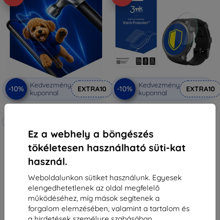
Kedvezmény
Kedvezmény
-10%
-10%
EXTRA10
EXTRA10
kuponnal
kuponnal
3mk Hammer védőfólia
3MK FlexibleGlass Watch Amazfit
Balance hibrid edzett üveg
Méretre készítve
3 590 Ft
Ez a webhely a böngészés
3 230 Ft
6 990 Ft
tökéletesen használható süti-kat
6 291 Ft
Raktáron > 5 darab
használ.
Raktáron 4 darab
Weboldalunkon sütiket használunk. Egyesek
elengedhetetlenek az oldal megfelelő
működéséhez, míg mások segítenek a
forgalom elemzésében, valamint a tartalom és
a hirdetések személyre szabásában.