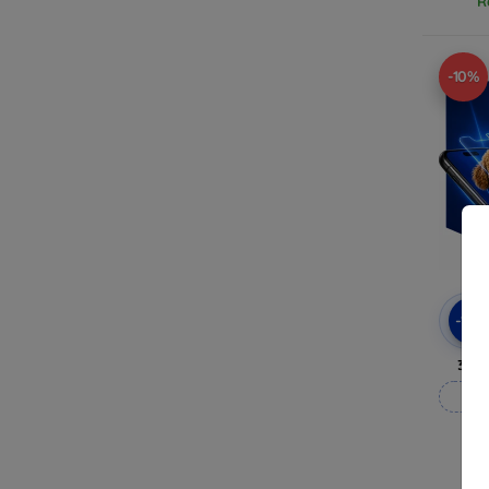
R
-10%
-10
3mk
M