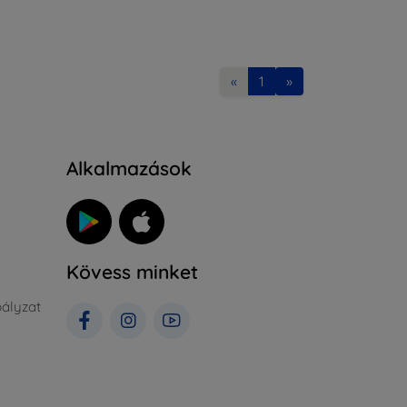
«
1
»
Alkalmazások
Kövess minket
ályzat