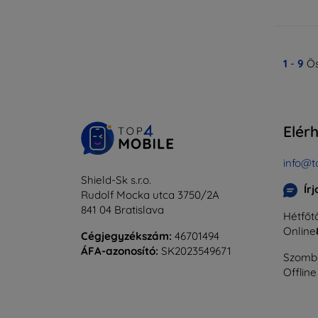
1
-
9
Ös
Elér
info@t
Shield-Sk s.r.o.
Ír
Rudolf Mocka utca 3750/2A
841 04 Bratislava
Hétfőtő
Online
Cégjegyzékszám:
46701494
ÁFA-azonosító:
SK2023549671
Szomba
Offline