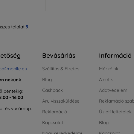
szes találat
9
.
hetőség
Bevásárlás
Információ
op4mobile.eu
Szállítás & Fizetés
Márkáink
Blog
A sütik
jon nekünk
Cashback
Adatvédelem
l péntekig:
8:00 - 16:00
Áru visszaküldése
Reklamáció szab
t és vasárnap:
Reklamáció
Üzleti feltételek
Kapcsolat
Blog
Nagykereskedelmi
Kapcsolat