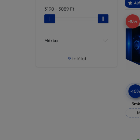
Ajá
3190
-
5089
Ft
-10%
Márka
9
találat
-10
3mk
M