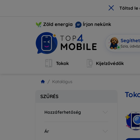
×
Töltsd l
Zöld energia
Írjon nekünk
Segíthe
Mobi v
|
Tokok
Kijelzővédők
Katalógus
Toko
SZŰRÉS
Hozzáferhetőség
Ár