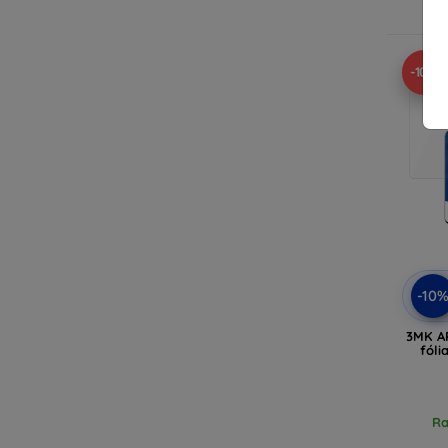
R
-10%
-10
3MK A
fóli
Ra