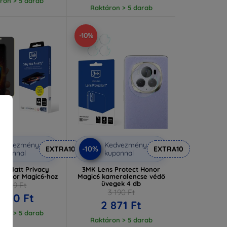
ron > 5 darab
Raktáron > 5 darab
-10%
Kedvezmény
Kedvezmény
-10%
EXTRA10
EXTRA10
uponnal
kuponnal
ky Matt Privacy
3MK Lens Protect Honor
 Honor Magic6-hoz
Magic6 kameralencse védő
üvegek 4 db
5 089 Ft
3 190 Ft
 580 Ft
2 871 Ft
ron > 5 darab
Raktáron > 5 darab