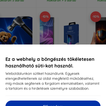
aktáron 3 darab
Raktáron > 5 darab
Raktá
-10%
-10%
Ez a webhely a böngészés tökéletesen
használható süti-kat használ.
Kedvezmény
Kedvezmény
%
-10%
-10%
EXTRA10
EXTRA10
kuponnal
kuponnal
k
Weboldalunkon sütiket használunk. Egyesek
elengedhetetlenek az oldal megfelelő működéséhez,
 Hammer védőfólia
3mk Silky Matt Pro
3mk Sil
védőfólia Honor Magic6-hoz
védőfólia
míg mások segítenek a forgalom elemzésében, valamint
éretre készítve
4 390 Ft
a tartalom és a hirdetések személyre szabásában.
3 951 Ft
4
6 990 Ft
6 291 Ft
Raktáron > 5 darab
Raktá