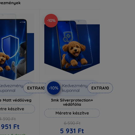
vezmények
-10%
Kedvezmény
Kedvezmény
-10%
EXTRA10
EXTRA10
uponnal
kuponnal
e Matt védőüveg
3mk Silverprotection+
védőfólia
tre készítve
Méretre készítve
4 390 Ft
6 590 Ft
 951 Ft
5 931 Ft