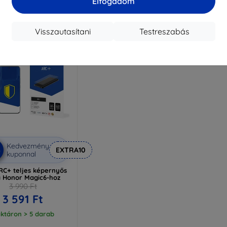
Elfogadom
aktáron 4 darab
Visszautasítani
Testreszabás
Kedvezmény
%
EXTRA10
kuponnal
RC+ teljes képernyős
a Honor Magic6-hoz
3 990 Ft
3 591 Ft
ktáron > 5 darab