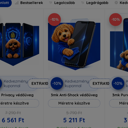
nlott
Bestsellerek
Legolcsóbb
Legdrágabb
Ked
-10%
-10%
Kedvezmény
Kedvezmény
%
-10%
-10%
EXTRA10
EXTRA10
kuponnal
kuponnal
k
 Privacy védőüveg
3mk Anti-Shock védőüveg
3mk Pur
éretre készítve
Méretre készítve
Mére
7 290 Ft
5 790 Ft
6 561 Ft
5 211 Ft
3