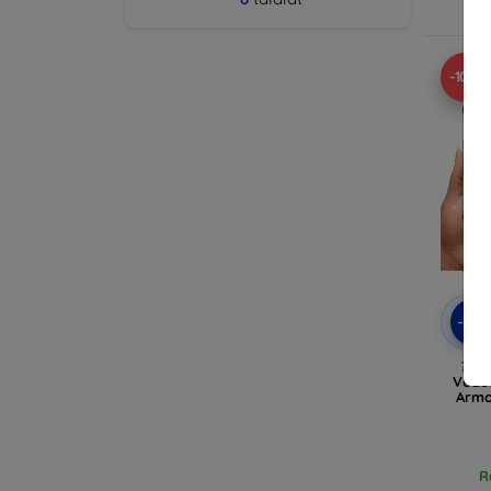
Ra
-10%
-10
3mk 
Védőf
Armor
R