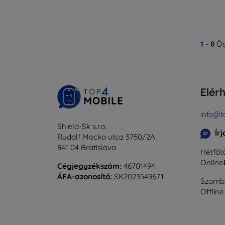
1
-
8
Ös
Elér
info@t
Shield-Sk s.r.o.
Ír
Rudolf Mocka utca 3750/2A
841 04 Bratislava
Hétfőtő
Online
Cégjegyzékszám:
46701494
ÁFA-azonosító:
SK2023549671
Szomba
Offline