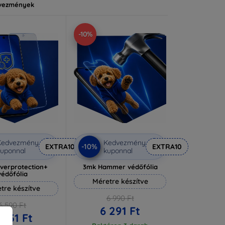
vezmények
-10%
Kedvezmény
Kedvezmény
-10%
EXTRA10
EXTRA10
uponnal
kuponnal
lverprotection+
3mk Hammer védőfólia
védőfólia
Méretre készítve
tre készítve
6 990 Ft
6 590 Ft
6 291 Ft
 931 Ft