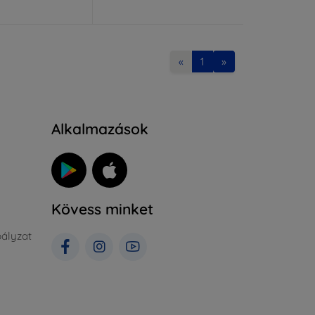
«
1
»
Alkalmazások
Kövess minket
ályzat