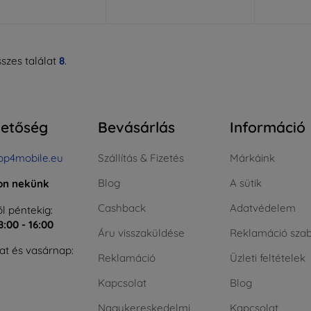
szes találat
8
.
hetőség
Bevásárlás
Információ
op4mobile.eu
Szállítás & Fizetés
Márkáink
Blog
A sütik
jon nekünk
Cashback
Adatvédelem
l péntekig:
8:00 - 16:00
Áru visszaküldése
Reklamáció szab
t és vasárnap:
Reklamáció
Üzleti feltételek
Kapcsolat
Blog
Nagykereskedelmi
Kapcsolat