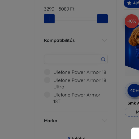
Ajá
3290
-
5089
Ft
-10%
Kompatibilitás
Ulefone Power Armor 18
Ulefone Power Armor 18
Ultra
-10
Ulefone Power Armor
18T
3mk A
M
Márka
8
találat