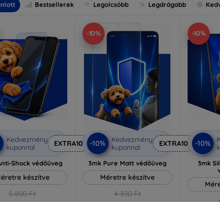
nlott
Bestsellerek
Legolcsóbb
Legdrágabb
Ked
-10%
-10%
Kedvezmény
Kedvezmény
%
-10%
-10%
EXTRA10
EXTRA10
kuponnal
kuponnal
k
nti-Shock védőüveg
3mk Pure Matt védőüveg
3mk Si
éretre készítve
Méretre készítve
Mére
5 890 Ft
4 390 Ft
5 301 Ft
3 951 Ft
5