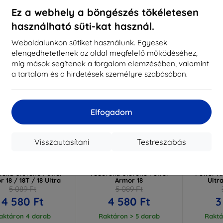
ktáron > 5 darab
Raktáron > 5 darab
Raktá
Ez a webhely a böngészés tökéletesen
használható süti-kat használ.
-10%
-10%
Weboldalunkon sütiket használunk. Egyesek
elengedhetetlenek az oldal megfelelő működéséhez,
míg mások segítenek a forgalom elemzésében, valamint
a tartalom és a hirdetések személyre szabásában.
Elfogadom
Visszautasítani
Testreszabás
Kedvezmény
Kedvezmény
%
-10%
-10%
EXTRA10
EXTRA10
kuponnal
kuponnal
k
Silky Matt Privacy
3mk Silky Matt Privacy
3mk ARC+ 
ólia Ulefone Power
Védőfólia Ulefone Power
Power Ar
 18 / 18T / 18 Ultra
Armor 18
Ultr
5 089 Ft
5 089 Ft
4 580 Ft
4 580 Ft
3
aktáron 4 darab
Raktáron > 5 darab
Raktá