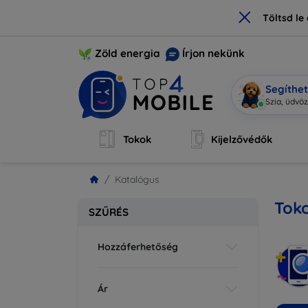
×
Töltsd l
Zöld energia
Írjon nekünk
Segíthe
Mo
|
Tokok
Kijelzővédők
Katalógus
Toko
SZŰRÉS
Hozzáferhetőség
Ár