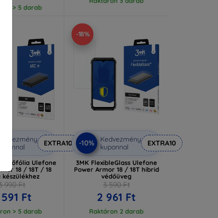
Raktáron 3 darab
ron > 5 darab
-18%
Kedvezmény
Kedvezmény
-10%
EXTRA10
EXTRA10
uponnal
kuponnal
védőfólia Ulefone
3MK FlexibleGlass Ulefone
mor 18 / 18T / 18
Power Armor 18 / 18T hibrid
a készülékhez
védőüveg
3 990 Ft
3 590 Ft
 591 Ft
2 961 Ft
ron > 5 darab
Raktáron 2 darab