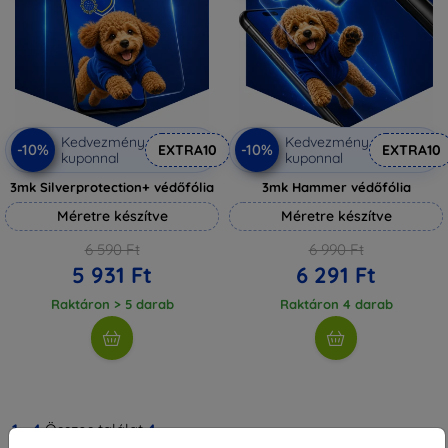
Kedvezmény
Kedvezmény
-10%
-10%
EXTRA10
EXTRA10
kuponnal
kuponnal
3mk Silverprotection+ védőfólia
3mk Hammer védőfólia
Méretre készítve
Méretre készítve
6 590 Ft
6 990 Ft
5 931 Ft
6 291 Ft
Raktáron > 5 darab
Raktáron 4 darab
1
-
4
Összes találat
4
.