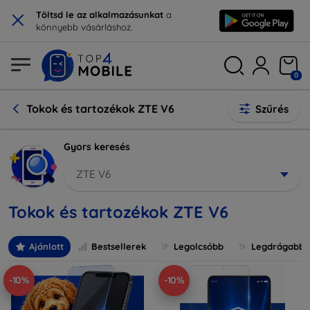
×
Töltsd le az alkalmazásunkat
a
könnyebb vásárláshoz.
0
Tokok és tartozékok ZTE V6
Szűrés
Gyors keresés
ZTE V6
Tokok és tartozékok ZTE V6
Ajánlott
Bestsellerek
Legolcsóbb
Legdrágabb
-10%
-10%