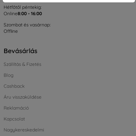
Hétfőtől péntekig:
Online
8:00 - 16:00
Szombat és vasárnap:
Offline
Bevásárlás
Szállítás & Fizetés
Blog
Cashback
Áru visszaküldése
Reklamáció
Kapcsolat
Nagykereskedelmi