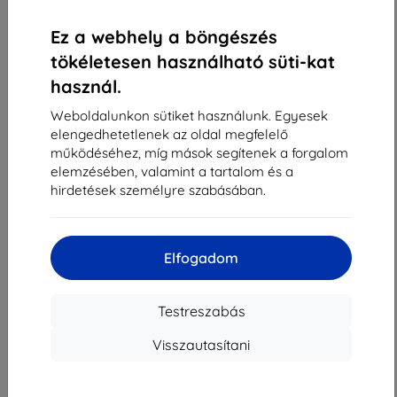
«
1
»
Ez a webhely a böngészés
tökéletesen használható süti-kat
használ.
Weboldalunkon sütiket használunk. Egyesek
elengedhetetlenek az oldal megfelelő
működéséhez, míg mások segítenek a forgalom
Shield-Sk s.r.o.
elemzésében, valamint a tartalom és a
Rudolf Mocka utca 3750/2A
hirdetések személyre szabásában.
841 04 Bratislava
Cégjegyzékszám:
46701494
ÁFA-azonosító:
SK2023549671
Elfogadom
Elérhetőség
Testreszabás
Visszautasítani
info@top4mobile.eu
Írjon nekünk