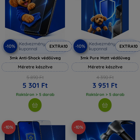
Kedvezmény
Kedvezmény
-10%
-10%
EXTRA10
EXTRA10
kuponnal
kuponnal
3mk Anti-Shock védőüveg
3mk Pure Matt védőüveg
Méretre készítve
Méretre készítve
5 890 Ft
4 390 Ft
5 301 Ft
3 951 Ft
Raktáron > 5 darab
Raktáron > 5 darab
-10%
-10%