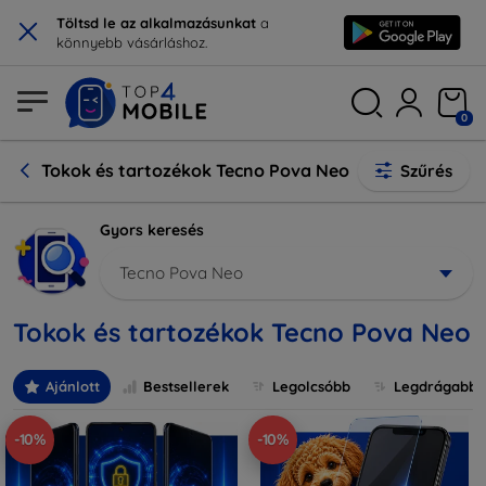
×
Töltsd le az alkalmazásunkat
a
könnyebb vásárláshoz.
0
Tokok és tartozékok Tecno Pova Neo
Szűrés
Gyors keresés
Tecno Pova Neo
Tokok és tartozékok Tecno Pova Neo
Ajánlott
Bestsellerek
Legolcsóbb
Legdrágabb
-10%
-10%