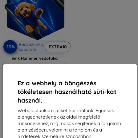
Kedvezmény
-10%
EXTRA10
kuponnal
3mk Hammer védőfólia
Méretre készítve
6 990 Ft
Ez a webhely a böngészés
6 291 Ft
tökéletesen használható süti-kat
Raktáron 4 darab
használ.
Weboldalunkon sütiket használunk. Egyesek
elengedhetetlenek az oldal megfelelő
működéséhez, míg mások segítenek a forgalom
elemzésében, valamint a tartalom és a
1
-
5
Összes találat
5
.
hirdetések személyre szabásában.