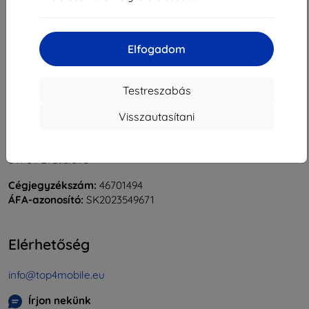
«
1
»
Elfogadom
Testreszabás
Visszautasítani
Shield-Sk s.r.o.
Rudolf Mocka utca 3750/2A
841 04 Bratislava
Cégjegyzékszám:
46701494
ÁFA-azonosító:
SK2023549671
Elérhetőség
info@top4mobile.eu
Írjon nekünk