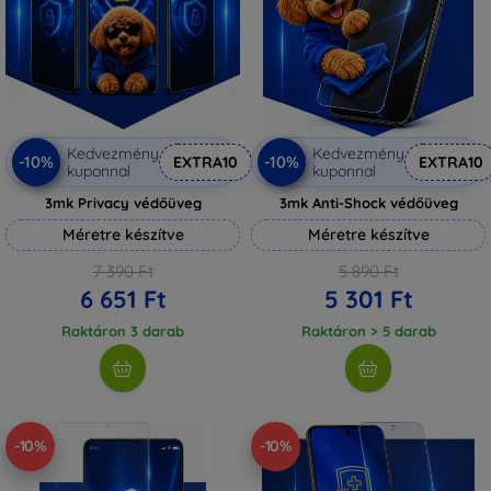
Kedvezmény
Kedvezmény
-10%
-10%
EXTRA10
EXTRA10
kuponnal
kuponnal
3mk Privacy védőüveg
3mk Anti-Shock védőüveg
Méretre készítve
Méretre készítve
7 390 Ft
5 890 Ft
6 651 Ft
5 301 Ft
Raktáron 3 darab
Raktáron > 5 darab
-10%
-10%