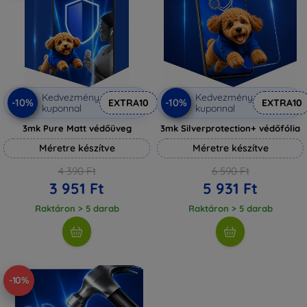
Kedvezmény
Kedvezmény
-10%
-10%
EXTRA10
EXTRA10
kuponnal
kuponnal
3mk Pure Matt védőüveg
3mk Silverprotection+ védőfólia
Méretre készítve
Méretre készítve
4 390 Ft
6 590 Ft
3 951 Ft
5 931 Ft
Raktáron > 5 darab
Raktáron > 5 darab
-10%