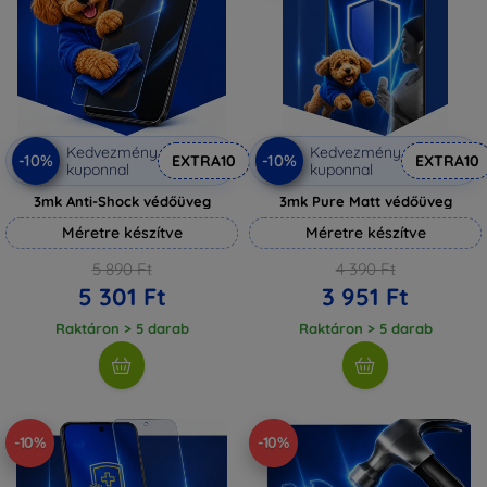
Kedvezmény
Kedvezmény
-10%
-10%
EXTRA10
EXTRA10
kuponnal
kuponnal
3mk Anti-Shock védőüveg
3mk Pure Matt védőüveg
Méretre készítve
Méretre készítve
5 890 Ft
4 390 Ft
5 301 Ft
3 951 Ft
Raktáron > 5 darab
Raktáron > 5 darab
-10%
-10%