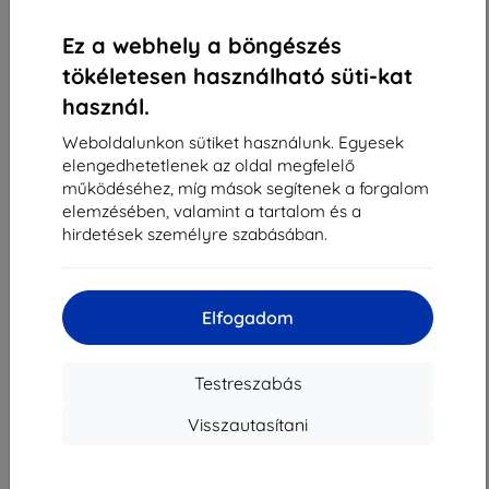
«
1
»
Ez a webhely a böngészés
tökéletesen használható süti-kat
használ.
Weboldalunkon sütiket használunk. Egyesek
elengedhetetlenek az oldal megfelelő
működéséhez, míg mások segítenek a forgalom
Shield-Sk s.r.o.
elemzésében, valamint a tartalom és a
Rudolf Mocka utca 3750/2A
hirdetések személyre szabásában.
841 04 Bratislava
Cégjegyzékszám:
46701494
ÁFA-azonosító:
SK2023549671
Elfogadom
Elérhetőség
Testreszabás
Visszautasítani
info@top4mobile.eu
Írjon nekünk