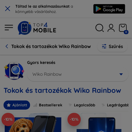
×
Töltsd le az alkalmazásunkat
a
könnyebb vásárláshoz.
0
Tokok és tartozékok Wiko Rainbow
Szűrés
Gyors keresés
Wiko Rainbow
Tokok és tartozékok Wiko Rainbow
Ajánlott
Bestsellerek
Legolcsóbb
Legdrágabb
-10%
-10%