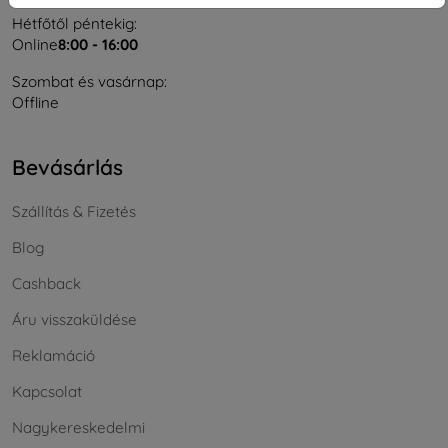
Hétfőtől péntekig:
Online
8:00 - 16:00
Szombat és vasárnap:
Offline
Bevásárlás
Szállítás & Fizetés
Blog
Cashback
Áru visszaküldése
Reklamáció
Kapcsolat
Nagykereskedelmi