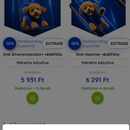
Kedvezmény
Kedvezmény
-10%
-10%
EXTRA10
EXTRA10
kuponnal
kuponnal
3mk Silverprotection+ védőfólia
3mk Hammer védőfólia
Méretre készítve
Méretre készítve
6 590 Ft
6 990 Ft
5 931 Ft
6 291 Ft
Raktáron > 5 darab
Raktáron 4 darab
1
-
4
Összes találat
4
.