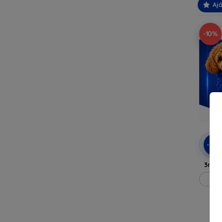
Ajá
-10%
-10
3mk A
M