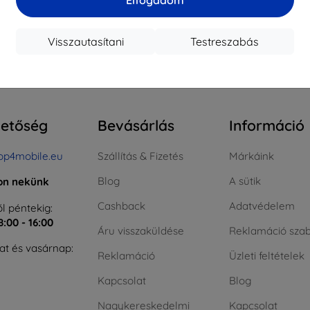
ktáron > 5 darab
Raktáron > 5 darab
Raktá
Visszautasítani
Testreszabás
szes találat
4
.
hetőség
Bevásárlás
Információ
op4mobile.eu
Szállítás & Fizetés
Márkáink
Blog
A sütik
jon nekünk
Cashback
Adatvédelem
l péntekig:
8:00 - 16:00
Áru visszaküldése
Reklamáció szab
t és vasárnap:
Reklamáció
Üzleti feltételek
Kapcsolat
Blog
Nagykereskedelmi
Kapcsolat