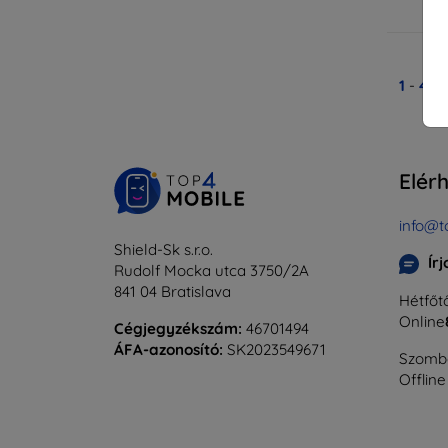
Ra
1
-
4
Ös
Elér
info@t
Shield-Sk s.r.o.
Ír
Rudolf Mocka utca 3750/2A
841 04 Bratislava
Hétfőtő
Online
Cégjegyzékszám:
46701494
ÁFA-azonosító:
SK2023549671
Szomba
Offline