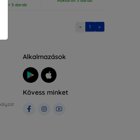
Raktáron 3 darab
ron > 5 darab
«
1
»
Alkalmazások
Kövess minket
ályzat