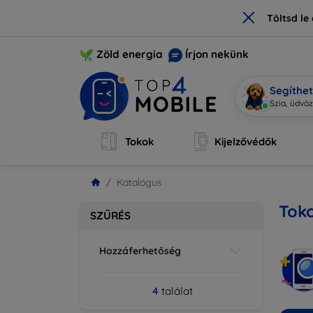
×
Töltsd l
Zöld energia
Írjon nekünk
Segíthe
Sz
|
Tokok
Kijelzővédők
Katalógus
Toko
SZŰRÉS
Hozzáferhetőség
4
találat