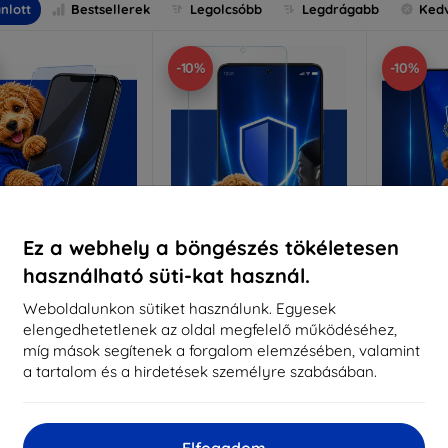
nlott
Bestsellerek
Legolcsóbb
Legdrágabb
Ked
-10%
-10%
Ez a webhely a böngészés tökéletesen
használható süti-kat használ.
Kedvezmény
Kedvezmény
%
-10%
-10%
EXTRA10
EXTRA10
kuponnal
kuponnal
k
Weboldalunkon sütiket használunk. Egyesek
elengedhetetlenek az oldal megfelelő működéséhez,
nti-Shock védőüveg
3mk Pure Matt védőüveg
3mk Si
míg mások segítenek a forgalom elemzésében, valamint
éretre készítve
Méretre készítve
a tartalom és a hirdetések személyre szabásában.
Mére
5 890 Ft
4 390 Ft
5 301 Ft
3 951 Ft
5
Elfogadom