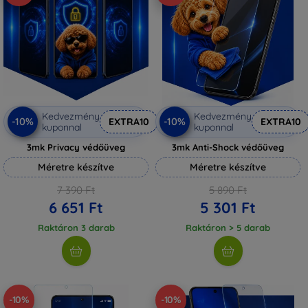
Kedvezmény
Kedvezmény
-10%
-10%
EXTRA10
EXTRA10
kuponnal
kuponnal
3mk Privacy védőüveg
3mk Anti-Shock védőüveg
Méretre készítve
Méretre készítve
7 390 Ft
5 890 Ft
6 651 Ft
5 301 Ft
Raktáron 3 darab
Raktáron > 5 darab
-10%
-10%