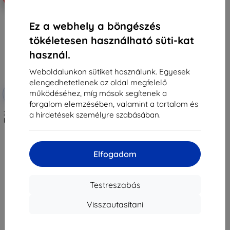
Ez a webhely a böngészés
tökéletesen használható süti-kat
használ.
Weboldalunkon sütiket használunk. Egyesek
elengedhetetlenek az oldal megfelelő
Kedvezmény
működéséhez, míg mások segítenek a
-10%
EXTRA10
kuponnal
forgalom elemzésében, valamint a tartalom és
3MK ARC+ teljes képernyős fólia
a hirdetések személyre szabásában.
Realme GT Neo 6 / GT Neo 6 SE-
hez
3 990 Ft
3 591 Ft
Elfogadom
Raktáron > 5 darab
Testreszabás
Visszautasítani