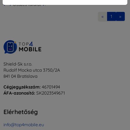
1
-
7
Összes találat
7
.
«
1
»
Shield-Sk s.r.o.
Rudolf Mocka utca 3750/2A
841 04 Bratislava
Cégjegyzékszám:
46701494
ÁFA-azonosító:
SK2023549671
Elérhetőség
info@top4mobile.eu