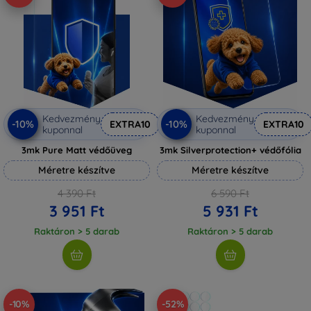
Kedvezmény
Kedvezmény
-10%
-10%
EXTRA10
EXTRA10
kuponnal
kuponnal
3mk Pure Matt védőüveg
3mk Silverprotection+ védőfólia
Méretre készítve
Méretre készítve
4 390 Ft
6 590 Ft
3 951 Ft
5 931 Ft
Raktáron > 5 darab
Raktáron > 5 darab
-10%
-52%