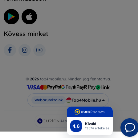
Kövess minket
©
2026
top4mobile.hu. Minden jog fenntartva.
Top4Mobile.hu
Webáruházaink
AI powered by
Eurion
Kiváló
4.6
13574 értékelés