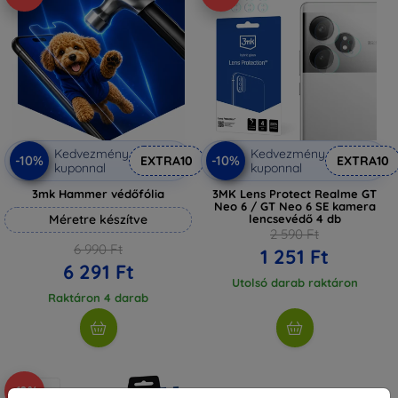
Kedvezmény
Kedvezmény
-10%
-10%
EXTRA10
EXTRA10
kuponnal
kuponnal
3mk Hammer védőfólia
3MK Lens Protect Realme GT
Neo 6 / GT Neo 6 SE kamera
Méretre készítve
lencsevédő 4 db
2 590 Ft
6 990 Ft
1 251 Ft
6 291 Ft
Utolsó darab raktáron
Raktáron 4 darab
-10%