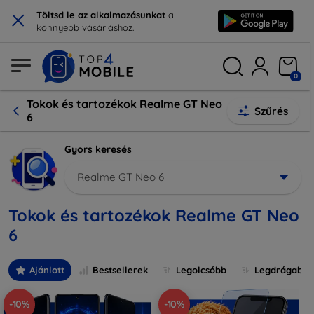
×
Töltsd le az alkalmazásunkat
a
könnyebb vásárláshoz.
0
Tokok és tartozékok Realme GT Neo
Szűrés
6
Gyors keresés
Realme GT Neo 6
Tokok és tartozékok Realme GT Neo
6
Ajánlott
Bestsellerek
Legolcsóbb
Legdrágabb
-10%
-10%