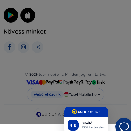
Kövess minket
©
2026
top4mobile.hu. Minden jog fenntartva.
Top4Mobile.hu
Webáruházaink
AI powered by
Eurion
Kiváló
4.6
13575 értékelés