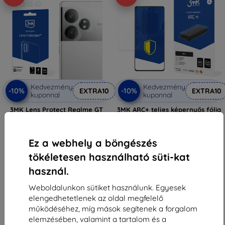
Kedvezmény
Kedvezmény
-10%
-10%
EXTRA10
EXTRA10
kuponnal
kuponnal
3MK Lens Protect Realme GT
3MK ARC+ teljes képernyős fólia
Neo 6 / GT Neo 6 SE kamera
Realme GT Neo 6 / GT Neo 6 SE-
lencsevédő 4 db
hez
2 590 Ft
3 990 Ft
Ez a webhely a böngészés
1 251 Ft
3 591 Ft
tökéletesen használható süti-kat
Utolsó darab raktáron
Raktáron > 5 darab
használ.
Weboldalunkon sütiket használunk. Egyesek
elengedhetetlenek az oldal megfelelő
működéséhez, míg mások segítenek a forgalom
elemzésében, valamint a tartalom és a