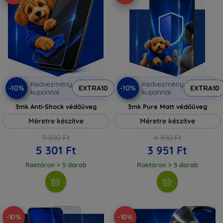
Kedvezmény
Kedvezmény
-10%
-10%
EXTRA10
EXTRA10
kuponnal
kuponnal
3mk Anti-Shock védőüveg
3mk Pure Matt védőüveg
Méretre készítve
Méretre készítve
5 890 Ft
4 390 Ft
5 301 Ft
3 951 Ft
Raktáron > 5 darab
Raktáron > 5 darab
-10%
-10%