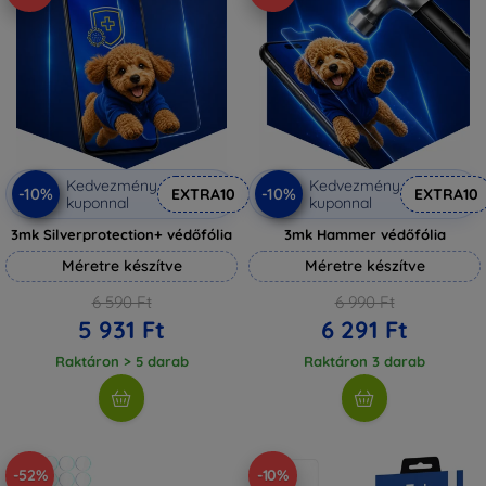
Kedvezmény
Kedvezmény
-10%
-10%
EXTRA10
EXTRA10
kuponnal
kuponnal
3mk Silverprotection+ védőfólia
3mk Hammer védőfólia
Méretre készítve
Méretre készítve
6 590 Ft
6 990 Ft
5 931 Ft
6 291 Ft
Raktáron > 5 darab
Raktáron 3 darab
-52%
-10%