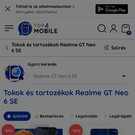
×
Töltsd le az alkalmazásunkat
a
könnyebb vásárláshoz.
0
Tokok és tartozékok Realme GT Neo
Szűrés
6 SE
Gyors keresés
Realme GT Neo 6 SE
Tokok és tartozékok Realme GT Neo
6 SE
Ajánlott
Bestsellerek
Legolcsóbb
Legdrágabb
-10%
-10%