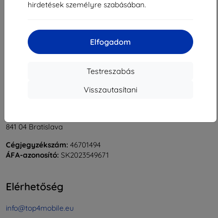
hirdetések személyre szabásában.
1
-
6
Összes találat
6
.
«
1
»
Elfogadom
Testreszabás
Visszautasítani
Shield-Sk s.r.o.
Rudolf Mocka utca 3750/2A
841 04 Bratislava
Cégjegyzékszám:
46701494
ÁFA-azonosító:
SK2023549671
Elérhetőség
info@top4mobile.eu