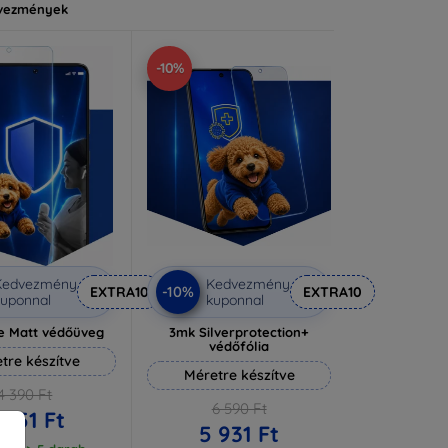
vezmények
-10%
Kedvezmény
Kedvezmény
-10%
EXTRA10
EXTRA10
uponnal
kuponnal
e Matt védőüveg
3mk Silverprotection+
védőfólia
tre készítve
Méretre készítve
4 390 Ft
6 590 Ft
 951 Ft
5 931 Ft