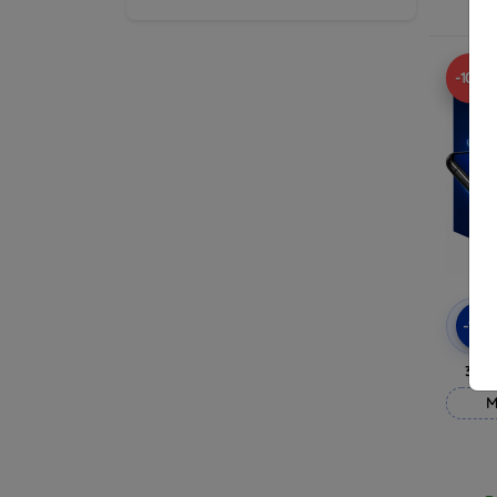
R
-10%
-10
3mk
M