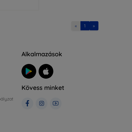
«
1
»
Alkalmazások
Kövess minket
ályzat