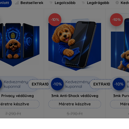
nlott
Bestsellerek
Legolcsóbb
Legdrágabb
Ked
-10%
-10%
Kedvezmény
Kedvezmény
%
-10%
-10%
EXTRA10
EXTRA10
kuponnal
kuponnal
k
 Privacy védőüveg
3mk Anti-Shock védőüveg
3mk Pur
éretre készítve
Méretre készítve
Mére
7 290 Ft
5 790 Ft
6 561 Ft
5 211 Ft
3