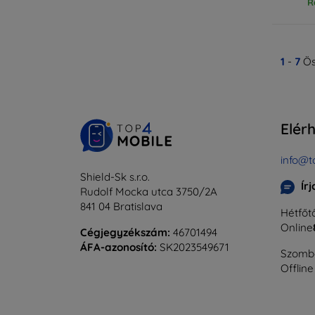
R
1
-
7
Ös
Elér
info@t
Shield-Sk s.r.o.
Ír
Rudolf Mocka utca 3750/2A
841 04 Bratislava
Hétfőtő
Online
Cégjegyzékszám:
46701494
ÁFA-azonosító:
SK2023549671
Szomba
Offline