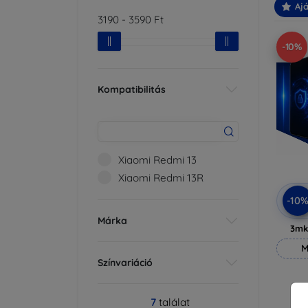
Ajá
3190
-
3590
Ft
-10%
Kompatibilitás
Xiaomi Redmi 13
Xiaomi Redmi 13R
-10
Márka
3mk
M
Színvariáció
7
találat