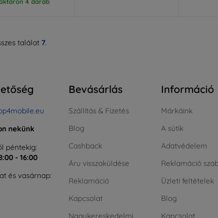
aktáron 4 darab
szes találat
7
.
hetőség
Bevásárlás
Információ
op4mobile.eu
Szállítás & Fizetés
Márkáink
Blog
A sütik
jon nekünk
Cashback
Adatvédelem
l péntekig:
8:00 - 16:00
Áru visszaküldése
Reklamáció szab
t és vasárnap:
Reklamáció
Üzleti feltételek
Kapcsolat
Blog
Nagykereskedelmi
Kapcsolat