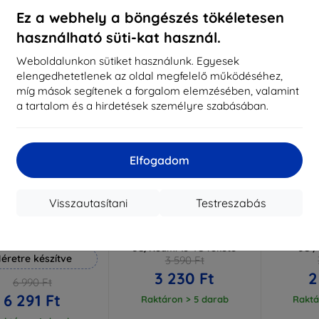
aktáron 3 darab
Raktáron > 5 darab
Raktá
Ez a webhely a böngészés tökéletesen
használható süti-kat használ.
-10%
-10%
Weboldalunkon sütiket használunk. Egyesek
elengedhetetlenek az oldal megfelelő működéséhez,
míg mások segítenek a forgalom elemzésében, valamint
a tartalom és a hirdetések személyre szabásában.
Elfogadom
Visszautasítani
Testreszabás
Kedvezmény
Kedvezmény
%
-10%
-10%
EXTRA10
EXTRA10
kuponnal
kuponnal
k
 Hammer védőfólia
3MK Matt Case Redmi 13R
3MK Clea
5G/Redmi 13 4G fekete
5G /
éretre készítve
3 590 Ft
3 230 Ft
2
6 990 Ft
6 291 Ft
Raktáron > 5 darab
Raktá