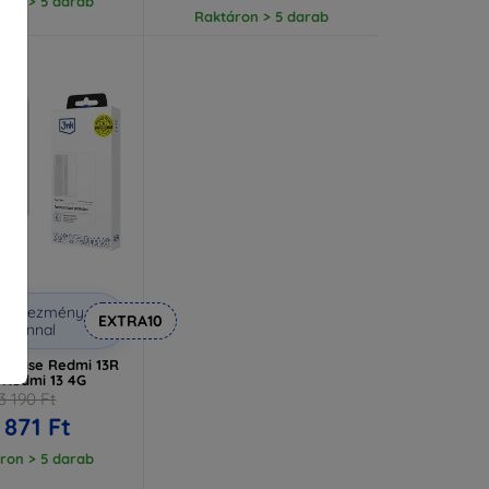
ron > 5 darab
Raktáron > 5 darab
Kedvezmény
EXTRA10
uponnal
r Case Redmi 13R
 Redmi 13 4G
3 190 Ft
 871 Ft
ron > 5 darab