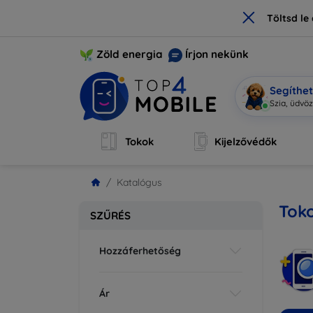
×
Töltsd l
Zöld energia
Írjon nekünk
Segíthe
|
Tokok
Kijelzővédők
Katalógus
Tok
SZŰRÉS
Hozzáferhetőség
Ár