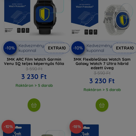
Kedvezmény
Kedvezmény
-10%
-10%
EXTRA10
EXTRA10
kuponnal
kuponnal
3MK ARC Film Watch Garmin
3MK FlexibleGlass Watch Sam
Venu SQ teljes képernyős fólia
Galaxy Watch 7 Ultra hibrid
edzett üveg
3 590 Ft
3 590 Ft
3 230 Ft
3 230 Ft
Raktáron > 5 darab
Raktáron > 5 darab
-10%
-18%