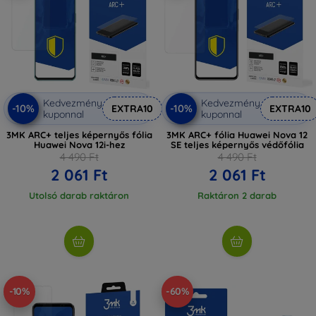
Kedvezmény
Kedvezmény
-10%
-10%
EXTRA10
EXTRA10
kuponnal
kuponnal
3MK ARC+ teljes képernyős fólia
3MK ARC+ fólia Huawei Nova 12
Huawei Nova 12i-hez
SE teljes képernyős védőfólia
4 490 Ft
4 490 Ft
2 061 Ft
2 061 Ft
Utolsó darab raktáron
Raktáron 2 darab
-10%
-60%