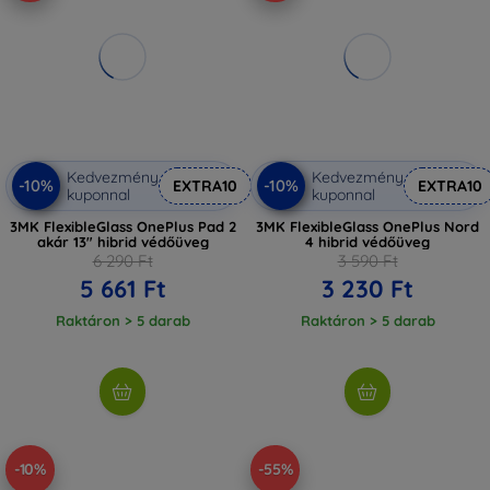
Kedvezmény
Kedvezmény
-10%
-10%
EXTRA10
EXTRA10
kuponnal
kuponnal
3MK FlexibleGlass OnePlus Pad 2
3MK FlexibleGlass OnePlus Nord
akár 13" hibrid védőüveg
4 hibrid védőüveg
6 290 Ft
3 590 Ft
5 661 Ft
3 230 Ft
Raktáron > 5 darab
Raktáron > 5 darab
-10%
-55%