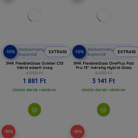
Kedvezmény
Kedvezmény
-10%
-10%
EXTRA10
EXTRA10
kuponnal
kuponnal
3MK FlexibleGlass Oukitel C53
3MK FlexibleGlass OnePlus Pad
hibrid edzett üveg
Pro 13" méretig Hybrid Glass
4 090 Ft
8 690 Ft
1 881 Ft
3 141 Ft
Utolsó darab raktáron
Utolsó darab raktáron
-10%
-10%