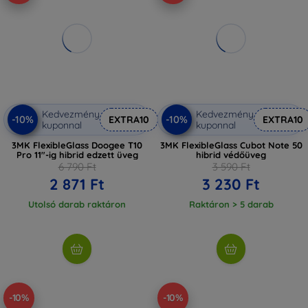
Kedvezmény
Kedvezmény
-10%
-10%
EXTRA10
EXTRA10
kuponnal
kuponnal
3MK FlexibleGlass Doogee T10
3MK FlexibleGlass Cubot Note 50
Pro 11"-ig hibrid edzett üveg
hibrid védőüveg
6 790 Ft
3 590 Ft
2 871 Ft
3 230 Ft
Utolsó darab raktáron
Raktáron > 5 darab
-10%
-10%