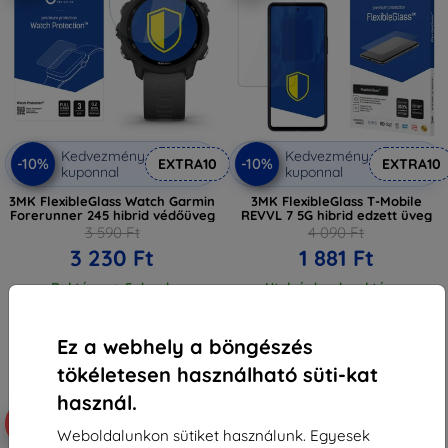
Kedvezmény
Kedvezmény
-10%
-10%
EXTRA10
EXTRA10
kuponnal
kuponnal
3MK FlexibleGlass Watch Garmin
3MK FlexibleGlass T-Mobile
Forerunner 245 hibrid védőüveg
REVVL 7 5G hibrid edzett üveg
3 590 Ft
4 090 Ft
3 230 Ft
1 881 Ft
Raktáron > 5 darab
Utolsó darab raktáron
Ez a webhely a böngészés
tökéletesen használható süti-kat
használ.
-56%
-54%
Weboldalunkon sütiket használunk. Egyesek