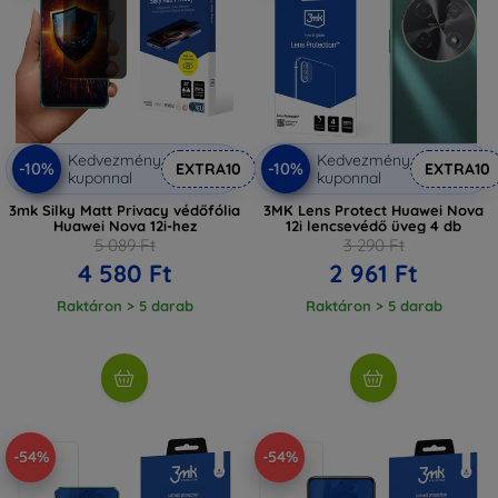
Kedvezmény
Kedvezmény
-10%
-10%
EXTRA10
EXTRA10
kuponnal
kuponnal
3mk Silky Matt Privacy védőfólia
3MK Lens Protect Huawei Nova
Huawei Nova 12i-hez
12i lencsevédő üveg 4 db
5 089 Ft
3 290 Ft
4 580 Ft
2 961 Ft
Raktáron > 5 darab
Raktáron > 5 darab
-54%
-54%