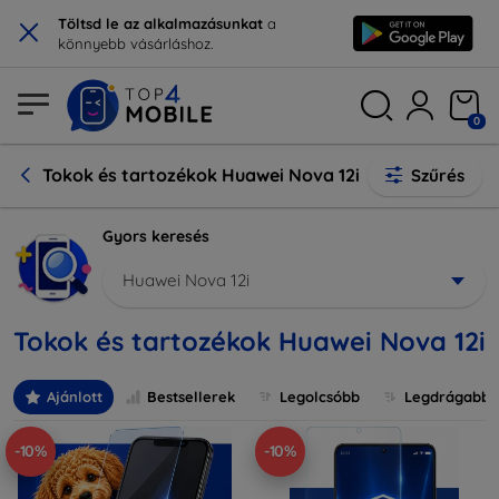
×
Töltsd le az alkalmazásunkat
a
könnyebb vásárláshoz.
0
Tokok és tartozékok Huawei Nova 12i
Szűrés
Gyors keresés
Huawei Nova 12i
Tokok és tartozékok Huawei Nova 12i
Ajánlott
Bestsellerek
Legolcsóbb
Legdrágabb
-10%
-10%