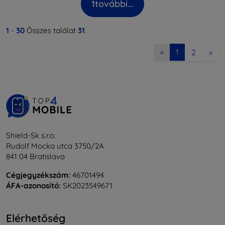
1
további...
1
-
30
Összes találat
31
.
2
»
«
1
Shield-Sk s.r.o.
Rudolf Mocka utca 3750/2A
841 04 Bratislava
Cégjegyzékszám:
46701494
ÁFA-azonosító:
SK2023549671
Elérhetőség