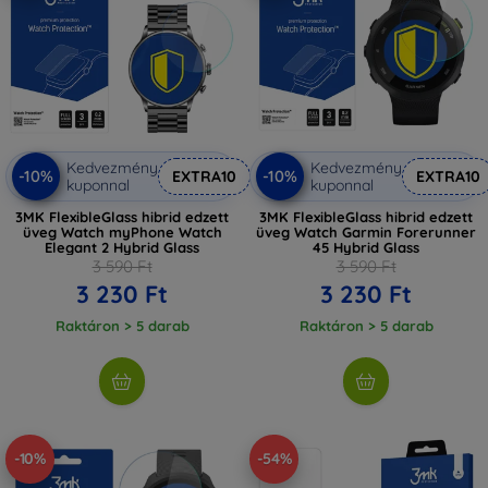
Kedvezmény
Kedvezmény
-10%
-10%
EXTRA10
EXTRA10
kuponnal
kuponnal
3MK FlexibleGlass hibrid edzett
3MK FlexibleGlass hibrid edzett
üveg Watch myPhone Watch
üveg Watch Garmin Forerunner
Elegant 2 Hybrid Glass
45 Hybrid Glass
3 590 Ft
3 590 Ft
3 230 Ft
3 230 Ft
Raktáron > 5 darab
Raktáron > 5 darab
-10%
-54%