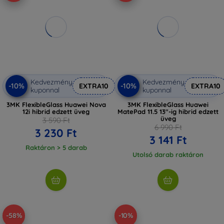
Kedvezmény
Kedvezmény
-10%
-10%
EXTRA10
EXTRA10
kuponnal
kuponnal
3MK FlexibleGlass Huawei Nova
3MK FlexibleGlass Huawei
12i hibrid edzett üveg
MatePad 11.5 13"-ig hibrid edzett
üveg
3 590 Ft
6 990 Ft
3 230 Ft
3 141 Ft
Raktáron > 5 darab
Utolsó darab raktáron
-58%
-10%