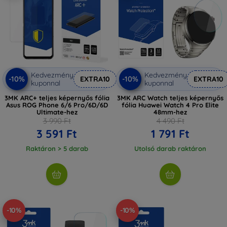
Kedvezmény
Kedvezmény
-10%
-10%
EXTRA10
EXTRA10
kuponnal
kuponnal
3MK ARC+ teljes képernyős fólia
3MK ARC Watch teljes képernyős
Asus ROG Phone 6/6 Pro/6D/6D
fólia Huawei Watch 4 Pro Elite
Ultimate-hez
48mm-hez
3 990 Ft
4 490 Ft
3 591 Ft
1 791 Ft
Raktáron > 5 darab
Utolsó darab raktáron
-10%
-10%