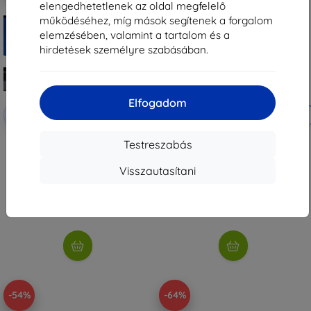
elengedhetetlenek az oldal megfelelő
működéséhez, míg mások segítenek a forgalom
elemzésében, valamint a tartalom és a
hirdetések személyre szabásában.
Elfogadom
Kedvezmény
Kedvezmény
-10%
-10%
EXTRA10
EXTRA10
kuponnal
kuponnal
3MK FlexibleGlass Sam Galaxy
3MK FlexibleGlass Realme C61
Testreszabás
Book 4 15,6-tól 17"-ig hibrid
hibrid edzett üveg
edzett üveg
4 090 Ft
Visszautasítani
9 890 Ft
1 881 Ft
4 400 Ft
Raktáron 2 darab
Utolsó darab raktáron
-54%
-64%