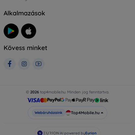
Alkalmazások
Kövess minket
©
2026
top4mobile.hu. Minden jog fenntartva.
Top4Mobile.hu
Webáruházaink
AI powered by
Eurion