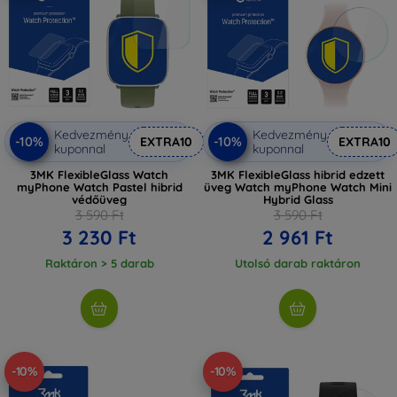
Kedvezmény
Kedvezmény
-10%
-10%
EXTRA10
EXTRA10
kuponnal
kuponnal
3MK FlexibleGlass Watch
3MK FlexibleGlass hibrid edzett
myPhone Watch Pastel hibrid
üveg Watch myPhone Watch Mini
védőüveg
Hybrid Glass
3 590 Ft
3 590 Ft
3 230 Ft
2 961 Ft
Raktáron > 5 darab
Utolsó darab raktáron
-10%
-10%