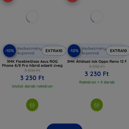
Kedvezmény
Kedvezmény
-10%
-10%
EXTRA10
EXTRA10
kuponnal
kuponnal
3MK FlexibleGlass Asus ROG
3MK Átlátszó tok Oppo Reno 12 F
Phone 8/8 Pro hibrid edzett üveg
3 590 Ft
3 590 Ft
3 230 Ft
3 230 Ft
Raktáron > 5 darab
Utolsó darab raktáron