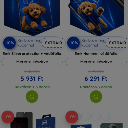
Kedvezmény
Kedvezmény
-10%
-10%
EXTRA10
EXTRA10
kuponnal
kuponnal
3mk Silverprotection+ védőfólia
3mk Hammer védőfólia
Méretre készítve
Méretre készítve
6 590 Ft
6 990 Ft
5 931 Ft
6 291 Ft
Raktáron > 5 darab
Raktáron 3 darab
-10%
-10%