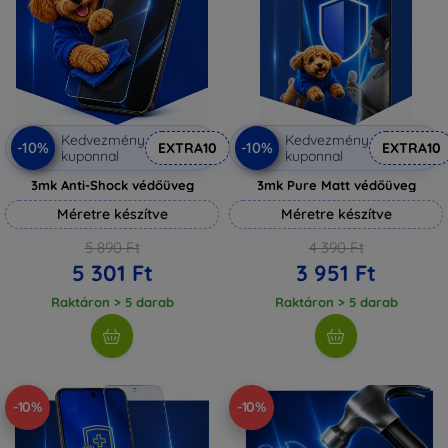
Kedvezmény
Kedvezmény
-10%
-10%
EXTRA10
EXTRA10
kuponnal
kuponnal
3mk Anti-Shock védőüveg
3mk Pure Matt védőüveg
Méretre készítve
Méretre készítve
5 890 Ft
4 390 Ft
5 301 Ft
3 951 Ft
Raktáron > 5 darab
Raktáron > 5 darab
-10%
-10%