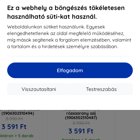
ktáron > 5 darab
Raktáron > 5 darab
Raktá
Ez a webhely a böngészés tökéletesen
használható süti-kat használ.
-10%
Weboldalunkon sütiket használunk. Egyesek
elengedhetetlenek az oldal megfelelő működéséhez,
míg mások segítenek a forgalom elemzésében, valamint
a tartalom és a hirdetések személyre szabásában.
Elfogadom
Visszautasítani
Testreszabás
Kedvezmény
Kedvezmény
%
-10%
EXTRA10
EXTRA10
kuponnal
kuponnal
Protect MilaneseBand
Tech-Protect MilaneseBand
i Watch Fit 3 fekete
Huawei Watch Fit 3
íj (5906302310494)
rózsaarany szíj
(5906302310487)
3 990 Ft
3 990 Ft
3 591 Ft
3 591 Ft
ktáron > 5 darab
Raktáron > 5 darab