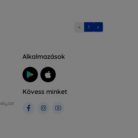
«
1
»
Alkalmazások
Kövess minket
ályzat