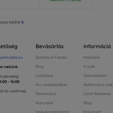
szes találat
6
.
hetőség
Bevásárlás
Információ
op4mobile.eu
Szállítás & Fizetés
Márkáink
Blog
A sütik
jon nekünk
Cashback
Adatvédelem
l péntekig:
8:00 - 16:00
Áru visszaküldése
Reklamáció szab
t és vasárnap:
Reklamáció
Üzleti feltételek
Kapcsolat
Blog
Nagykereskedelmi
Kapcsolat