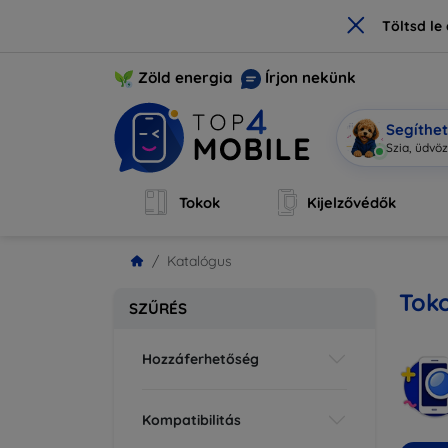
×
Töltsd l
Zöld energia
Írjon nekünk
Segíthe
Szia, üdvö
Tokok
Kijelzővédők
Katalógus
Tok
SZŰRÉS
Hozzáferhetőség
Kompatibilitás