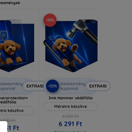
vezmények
-10%
Kedvezmény
Kedvezmény
-10%
EXTRA10
EXTRA10
uponnal
kuponnal
lverprotection+
3mk Hammer védőfólia
védőfólia
Méretre készítve
tre készítve
6 990 Ft
6 590 Ft
6 291 Ft
 931 Ft