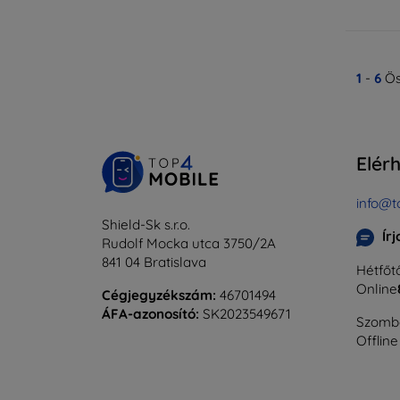
1
-
6
Ös
Elér
info@t
Shield-Sk s.r.o.
Ír
Rudolf Mocka utca 3750/2A
841 04 Bratislava
Hétfőtő
Online
Cégjegyzékszám:
46701494
ÁFA-azonosító:
SK2023549671
Szomba
Offline