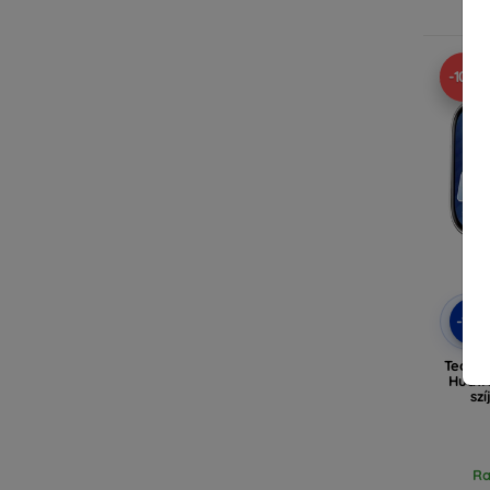
Ra
-10%
-10
Tech-
Huawe
sz
Ra