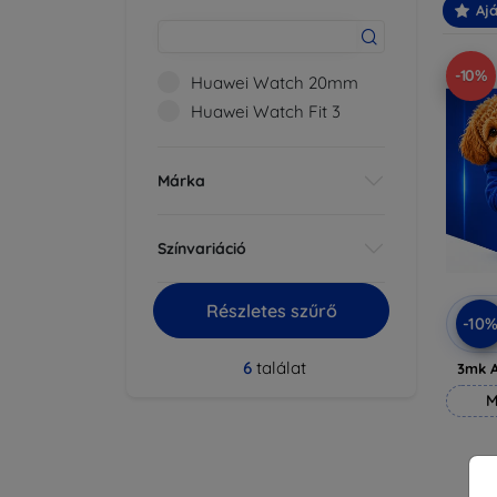
Ajá
-10%
Huawei Watch 20mm
Huawei Watch Fit 3
Márka
Színvariáció
Részletes szűrő
-10
6
találat
3mk A
M