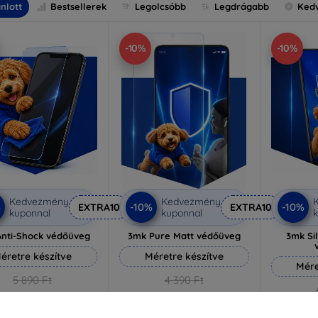
nlott
Bestsellerek
Legolcsóbb
Legdrágabb
Ked
-10%
-10%
Kedvezmény
Kedvezmény
%
-10%
-10%
EXTRA10
EXTRA10
kuponnal
kuponnal
k
nti-Shock védőüveg
3mk Pure Matt védőüveg
3mk Si
éretre készítve
Méretre készítve
Mére
5 890 Ft
4 390 Ft
5 301 Ft
3 951 Ft
5