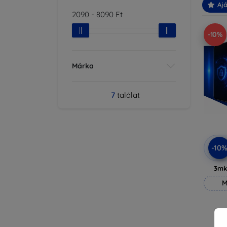
Ajá
2090
-
8090
Ft
-10%
Márka
7
találat
-10
3mk
M