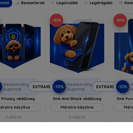
nlott
Bestsellerek
Legolcsóbb
Legdrágabb
Ked
-10%
-10%
Kedvezmény
Kedvezmény
%
-10%
-10%
EXTRA10
EXTRA10
kuponnal
kuponnal
k
 Privacy védőüveg
3mk Anti-Shock védőüveg
3mk Pur
éretre készítve
Méretre készítve
Mére
7 290 Ft
5 790 Ft
6 561 Ft
5 211 Ft
3