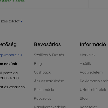
aktáron 4 darab
szes találat
7
.
hetőség
Bevásárlás
Információ
op4mobile.eu
Szállítás & Fizetés
Márkáink
Blog
A sütik
jon nekünk
Cashback
Adatvédelem
l péntekig:
8:00 - 16:00
Áru visszaküldése
Reklamáció szab
t és vasárnap:
Reklamáció
Üzleti feltételek
Kapcsolat
Blog
Nagykereskedelmi
Kapcsolat