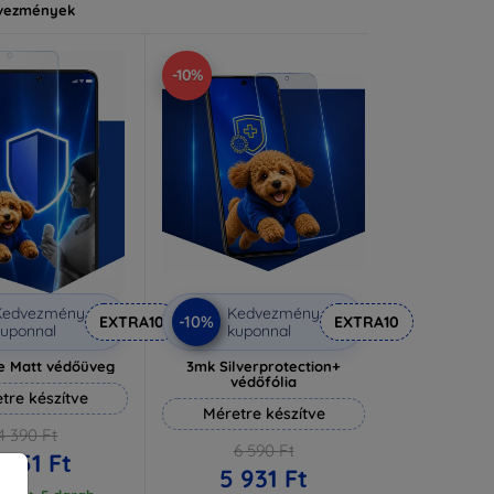
vezmények
-10%
Kedvezmény
Kedvezmény
-10%
EXTRA10
EXTRA10
uponnal
kuponnal
e Matt védőüveg
3mk Silverprotection+
védőfólia
tre készítve
Méretre készítve
4 390 Ft
6 590 Ft
 951 Ft
5 931 Ft