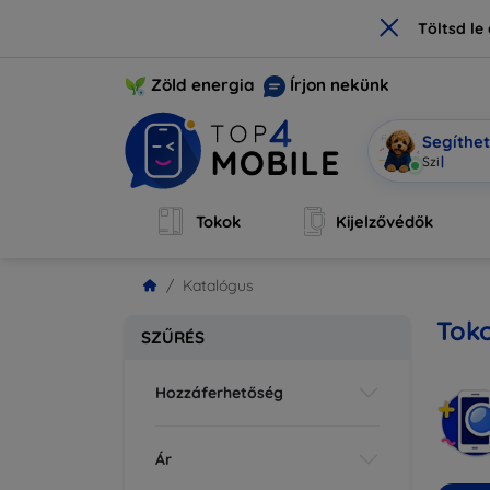
×
Töltsd l
Zöld energia
Írjon nekünk
Segíthe
Mobi v
|
Tokok
Kijelzővédők
Katalógus
Tok
SZŰRÉS
Hozzáferhetőség
Ár