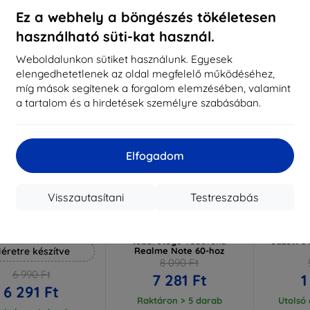
aktáron 3 darab
Raktáron > 5 darab
Raktá
Ez a webhely a böngészés tökéletesen
használható süti-kat használ.
-10%
-63%
Weboldalunkon sütiket használunk. Egyesek
elengedhetetlenek az oldal megfelelő működéséhez,
míg mások segítenek a forgalom elemzésében, valamint
a tartalom és a hirdetések személyre szabásában.
Elfogadom
Visszautasítani
Testreszabás
Kedvezmény
Kedvezmény
%
-10%
-10%
EXTRA10
EXTRA10
kuponnal
kuponnal
k
 Hammer védőfólia
3MK StratCore700
3MK Flex
többrétegű védőfólia
edzett 
éretre készítve
Realme Note 60-hoz
8 090 Ft
6 990 Ft
7 281 Ft
1
6 291 Ft
Raktáron > 5 darab
Utolsó