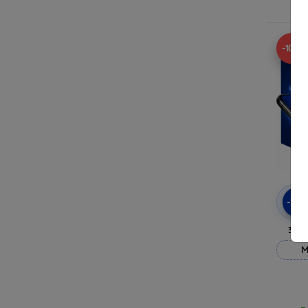
R
-10%
-10
3mk
M