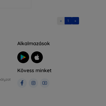
«
1
»
Alkalmazások
Kövess minket
ályzat