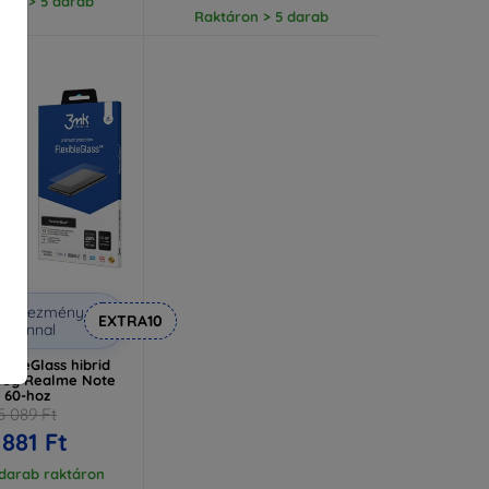
ron > 5 darab
Raktáron > 5 darab
Kedvezmény
EXTRA10
uponnal
ibleGlass hibrid
üveg Realme Note
60-hoz
5 089 Ft
 881 Ft
 darab raktáron