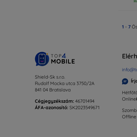
R
1
-
7
Ös
Elér
info@t
Shield-Sk s.r.o.
Ír
Rudolf Mocka utca 3750/2A
841 04 Bratislava
Hétfőtő
Online
Cégjegyzékszám:
46701494
ÁFA-azonosító:
SK2023549671
Szomba
Offline