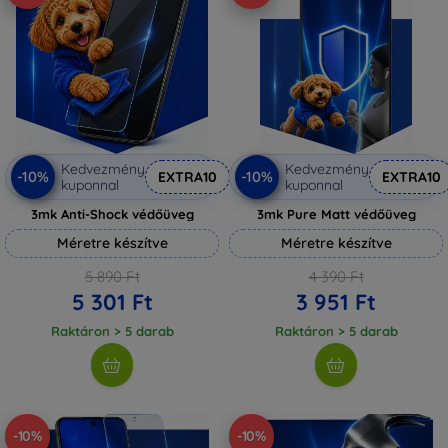
Kedvezmény
Kedvezmény
-10%
-10%
EXTRA10
EXTRA10
kuponnal
kuponnal
3mk Anti-Shock védőüveg
3mk Pure Matt védőüveg
Méretre készítve
Méretre készítve
5 890 Ft
4 390 Ft
5 301 Ft
3 951 Ft
Raktáron > 5 darab
Raktáron > 5 darab
-10%
-10%