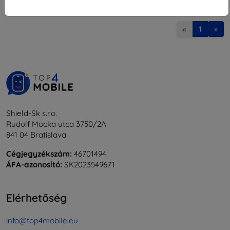
1
-
7
Összes találat
7
.
«
1
»
Shield-Sk s.r.o.
Rudolf Mocka utca 3750/2A
841 04 Bratislava
Cégjegyzékszám:
46701494
ÁFA-azonosító:
SK2023549671
Elérhetőség
info@top4mobile.eu