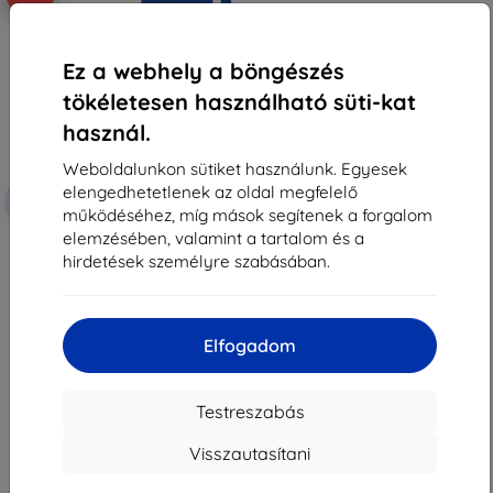
Ez a webhely a böngészés
tökéletesen használható süti-kat
használ.
Weboldalunkon sütiket használunk. Egyesek
elengedhetetlenek az oldal megfelelő
Kedvezmény
-10%
EXTRA10
kuponnal
működéséhez, míg mások segítenek a forgalom
elemzésében, valamint a tartalom és a
3MK FlexibleGlass Samsung A5
A520 2017 hibrid üveg
hirdetések személyre szabásában.
3 590 Ft
3 230 Ft
Raktáron > 5 darab
Elfogadom
Testreszabás
Visszautasítani