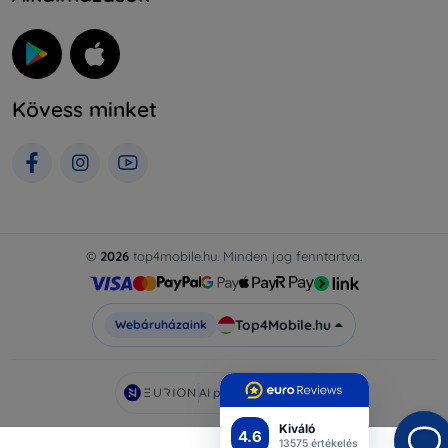
Kövess minket
©
2026
top4mobile.hu. Minden jog fenntartva.
Top4Mobile.hu
Webáruházaink
AI powered by
Eurion
Kiváló
4.6
13575 értékelés