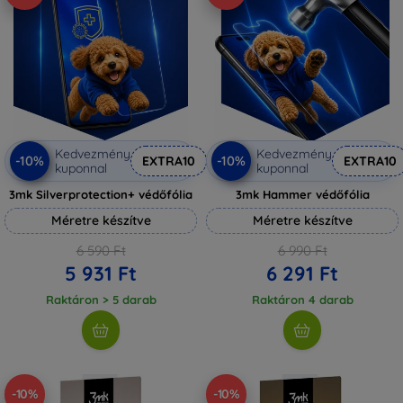
Kedvezmény
Kedvezmény
-10%
-10%
EXTRA10
EXTRA10
kuponnal
kuponnal
3mk Silverprotection+ védőfólia
3mk Hammer védőfólia
Méretre készítve
Méretre készítve
6 590 Ft
6 990 Ft
5 931 Ft
6 291 Ft
Raktáron > 5 darab
Raktáron 4 darab
-10%
-10%