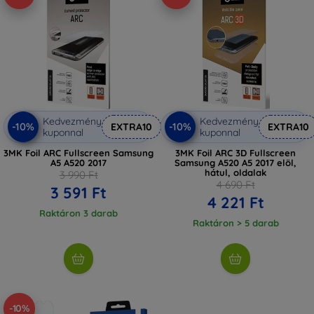
Kedvezmény
Kedvezmény
-10%
-10%
EXTRA10
EXTRA10
kuponnal
kuponnal
3MK Foil ARC Fullscreen Samsung
3MK Foil ARC 3D Fullscreen
A5 A520 2017
Samsung A520 A5 2017 elöl,
hátul, oldalak
3 990 Ft
4 690 Ft
3 591 Ft
4 221 Ft
Raktáron 3 darab
Raktáron > 5 darab
-10%