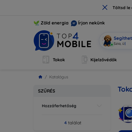
×
Töltsd l
Zöld energia
Írjon nekünk
Segíthe
Mobi
|
Tokok
Kijelzővédők
Katalógus
Toko
SZŰRÉS
Hozzáferhetőség
4
találat