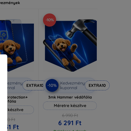
vezmények
-10%
Kedvezmény
Kedvezmény
-10%
EXTRA10
EXTRA10
uponnal
kuponnal
lverprotection+
3mk Hammer védőfólia
védőfólia
Méretre készítve
tre készítve
6 990 Ft
6 590 Ft
6 291 Ft
 931 Ft