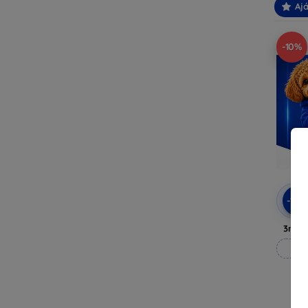
Ajá
-10%
-10
3mk A
M