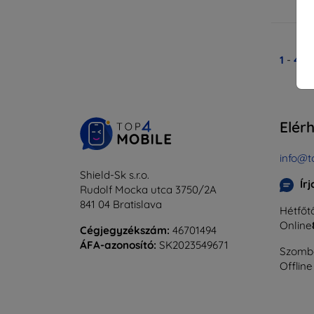
Ra
1
-
4
Ös
Elér
info@t
Shield-Sk s.r.o.
Ír
Rudolf Mocka utca 3750/2A
841 04 Bratislava
Hétfőtő
Online
Cégjegyzékszám:
46701494
ÁFA-azonosító:
SK2023549671
Szomba
Offline