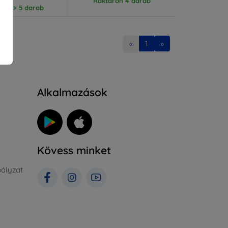
Raktáron 4 darab
ron > 5 darab
«
1
»
Alkalmazások
Kövess minket
ályzat