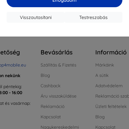
ktáron > 5 darab
Raktáron > 5 darab
Raktá
Visszautasítani
Testreszabás
szes találat
4
.
hetőség
Bevásárlás
Információ
op4mobile.eu
Szállítás & Fizetés
Márkáink
Blog
A sütik
jon nekünk
Cashback
Adatvédelem
l péntekig:
8:00 - 16:00
Áru visszaküldése
Reklamáció szab
t és vasárnap:
Reklamáció
Üzleti feltételek
Kapcsolat
Blog
Nagykereskedelmi
Kapcsolat