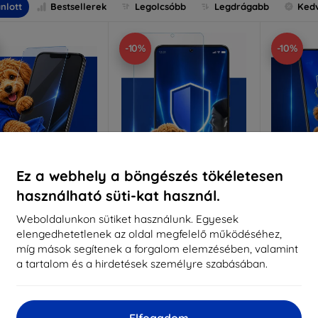
nlott
Bestsellerek
Legolcsóbb
Legdrágabb
Ked
-10%
-10%
Ez a webhely a böngészés tökéletesen
használható süti-kat használ.
Kedvezmény
Kedvezmény
%
-10%
-10%
EXTRA10
EXTRA10
kuponnal
kuponnal
k
Weboldalunkon sütiket használunk. Egyesek
elengedhetetlenek az oldal megfelelő működéséhez,
nti-Shock védőüveg
3mk Pure Matt védőüveg
3mk Si
míg mások segítenek a forgalom elemzésében, valamint
éretre készítve
Méretre készítve
a tartalom és a hirdetések személyre szabásában.
Mére
5 890 Ft
4 390 Ft
5 301 Ft
3 951 Ft
5
Elfogadom