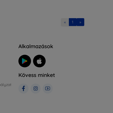
«
1
»
Alkalmazások
Kövess minket
ályzat