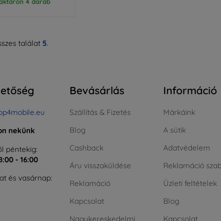
aktáron 4 darab
szes találat
5
.
hetőség
Bevásárlás
Információ
op4mobile.eu
Szállítás & Fizetés
Márkáink
Blog
A sütik
jon nekünk
Cashback
Adatvédelem
l péntekig:
8:00 - 16:00
Áru visszaküldése
Reklamáció szab
t és vasárnap:
Reklamáció
Üzleti feltételek
Kapcsolat
Blog
Nagykereskedelmi
Kapcsolat