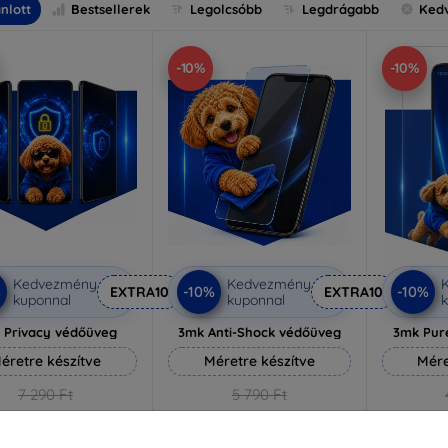
nlott
Bestsellerek
Legolcsóbb
Legdrágabb
Ked
-10%
-10%
Kedvezmény
Kedvezmény
%
-10%
-10%
EXTRA10
EXTRA10
kuponnal
kuponnal
k
 Privacy védőüveg
3mk Anti-Shock védőüveg
3mk Pur
éretre készítve
Méretre készítve
Mére
7 290 Ft
5 790 Ft
6 561 Ft
5 211 Ft
3