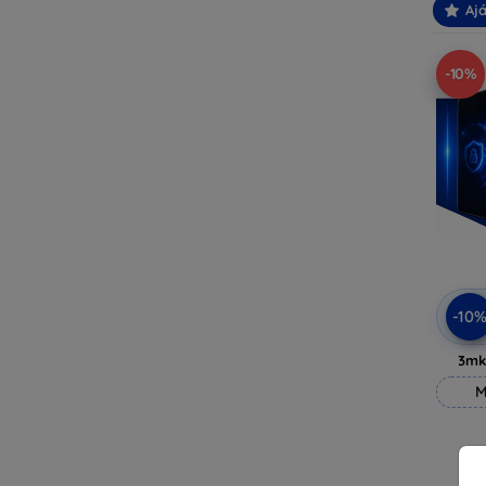
Ajá
-10%
-10
3mk
M