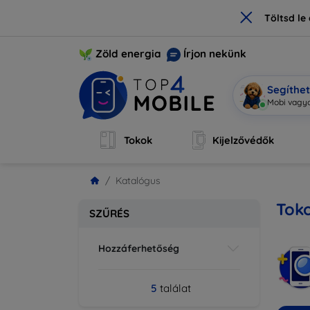
×
Töltsd l
Zöld energia
Írjon nekünk
Segíthe
Mobi vagyo
Tokok
Kijelzővédők
Katalógus
Tok
SZŰRÉS
Hozzáferhetőség
5
találat