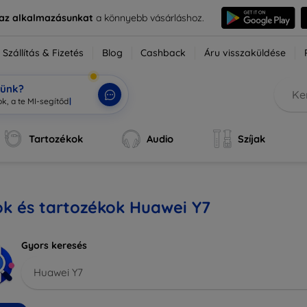
e az alkalmazásunkat
a könnyebb vásárláshoz.
Szállítás & Fizetés
Blog
Cashback
Áru visszaküldése
tünk?
k, a te MI-segítőd.
|
Tartozékok
Audio
Szíjak
ok és tartozékok Huawei Y7
Gyors keresés
Huawei Y7