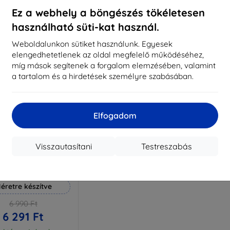
aktáron 3 darab
Raktáron > 5 darab
Raktá
Ez a webhely a böngészés tökéletesen
használható süti-kat használ.
Weboldalunkon sütiket használunk. Egyesek
elengedhetetlenek az oldal megfelelő működéséhez,
míg mások segítenek a forgalom elemzésében, valamint
a tartalom és a hirdetések személyre szabásában.
Elfogadom
Visszautasítani
Testreszabás
Kedvezmény
%
EXTRA10
kuponnal
 Hammer védőfólia
éretre készítve
6 990 Ft
6 291 Ft