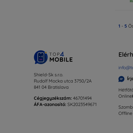
R
1
-
5
Ös
Elér
info@t
Shield-Sk s.r.o.
Ír
Rudolf Mocka utca 3750/2A
841 04 Bratislava
Hétfőtő
Online
Cégjegyzékszám:
46701494
ÁFA-azonosító:
SK2023549671
Szomba
Offline