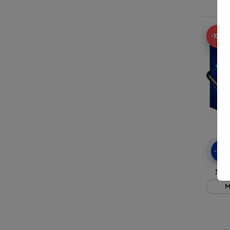
R
-10%
-10
3mk
M