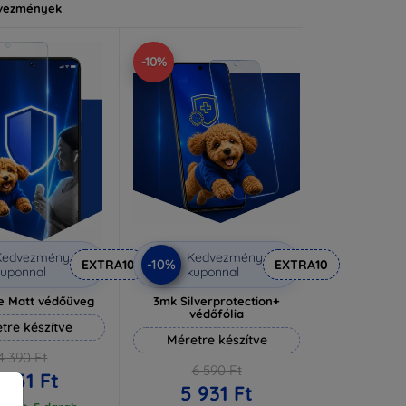
vezmények
-10%
Kedvezmény
Kedvezmény
-10%
EXTRA10
EXTRA10
uponnal
kuponnal
e Matt védőüveg
3mk Silverprotection+
védőfólia
tre készítve
Méretre készítve
4 390 Ft
6 590 Ft
 951 Ft
5 931 Ft