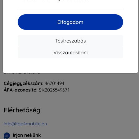
«
1
»
Elfogadom
Testreszabás
Visszautasítani
Shield-Sk s.r.o.
Rudolf Mocka utca 3750/2A
841 04 Bratislava
Cégjegyzékszám:
46701494
ÁFA-azonosító:
SK2023549671
Elérhetőség
info@top4mobile.eu
Írjon nekünk