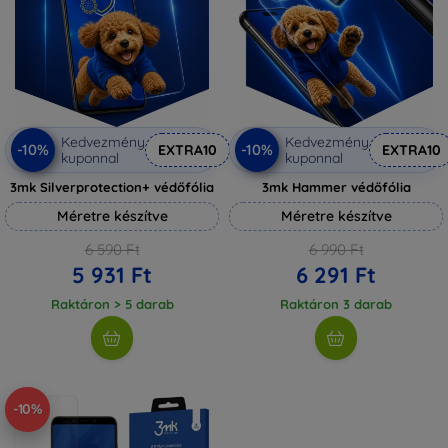
Kedvezmény
Kedvezmény
-10%
-10%
EXTRA10
EXTRA10
kuponnal
kuponnal
3mk Silverprotection+ védőfólia
3mk Hammer védőfólia
Méretre készítve
Méretre készítve
6 590 Ft
6 990 Ft
5 931 Ft
6 291 Ft
Raktáron > 5 darab
Raktáron 3 darab
-10%