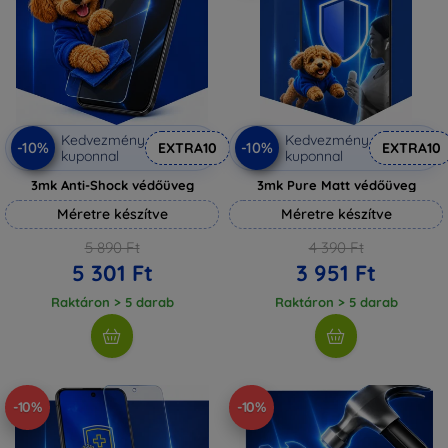
Kedvezmény
Kedvezmény
-10%
-10%
EXTRA10
EXTRA10
kuponnal
kuponnal
3mk Anti-Shock védőüveg
3mk Pure Matt védőüveg
Méretre készítve
Méretre készítve
5 890 Ft
4 390 Ft
5 301 Ft
3 951 Ft
Raktáron > 5 darab
Raktáron > 5 darab
-10%
-10%