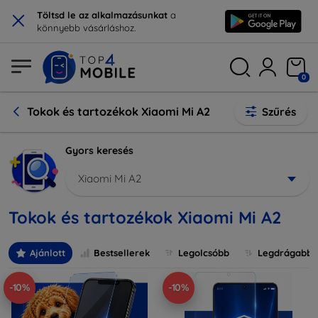
×
Töltsd le az alkalmazásunkat
a
könnyebb vásárláshoz.
0
Tokok és tartozékok Xiaomi Mi A2
Szűrés
Gyors keresés
Xiaomi Mi A2
Tokok és tartozékok Xiaomi Mi A2
Ajánlott
Bestsellerek
Legolcsóbb
Legdrágabb
-10%
-10%