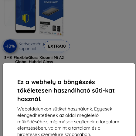
Kedvezmény
-10%
EXTRA10
kuponnal
3MK FlexibleGlass Xiaomi Mi A2
Global Hybrid Glass
(5903108034166)
3 590 Ft
3 230 Ft
Ez a webhely a böngészés
Raktáron > 5 darab
tökéletesen használható süti-kat
használ.
Weboldalunkon sütiket használunk. Egyesek
elengedhetetlenek az oldal megfelelő
működéséhez, míg mások segítenek a forgalom
elemzésében, valamint a tartalom és a
1
-
5
Összes találat
5
.
hirdetések személyre szabásában.