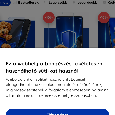
nlott
Bestsellerek
Legolcsóbb
Legdrágabb
Ked
-10%
-10%
Ez a webhely a böngészés tökéletesen
használható süti-kat használ.
Kedvezmény
Kedvezmény
%
-10%
-10%
EXTRA10
EXTRA10
kuponnal
kuponnal
k
Weboldalunkon sütiket használunk. Egyesek
elengedhetetlenek az oldal megfelelő működéséhez,
nti-Shock védőüveg
3mk Pure Matt védőüveg
3mk Si
míg mások segítenek a forgalom elemzésében, valamint
éretre készítve
Méretre készítve
a tartalom és a hirdetések személyre szabásában.
Mére
5 890 Ft
4 390 Ft
5 301 Ft
3 951 Ft
5
Elfogadom