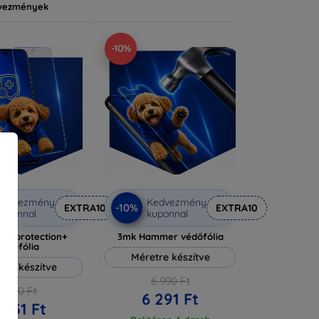
vezmények
-10%
Kedvezmény
Kedvezmény
-10%
EXTRA10
EXTRA10
uponnal
kuponnal
lverprotection+
3mk Hammer védőfólia
védőfólia
Méretre készítve
tre készítve
6 990 Ft
6 590 Ft
6 291 Ft
 931 Ft