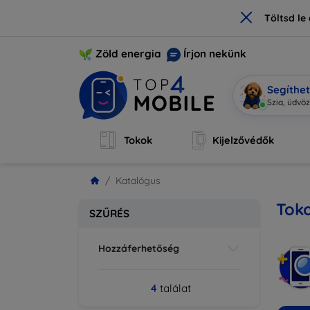
×
Töltsd l
Zöld energia
Írjon nekünk
Segíthe
Szia, üdvö
Tokok
Kijelzővédők
Katalógus
Toko
SZŰRÉS
Hozzáferhetőség
4
találat