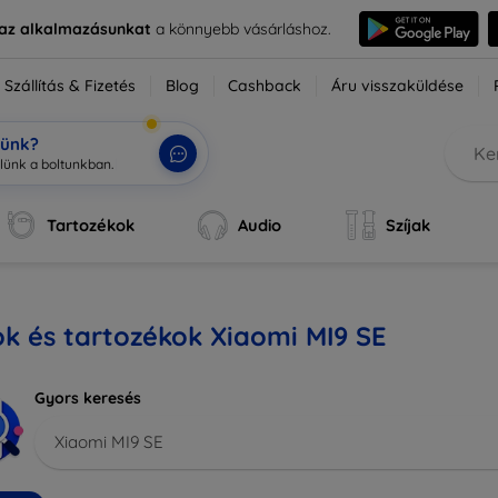
e az alkalmazásunkat
a könnyebb vásárláshoz.
Szállítás & Fizetés
Blog
Cashback
Áru visszaküldése
tünk?
zlün
|
Tartozékok
Audio
Szíjak
k és tartozékok Xiaomi MI9 SE
Gyors keresés
Xiaomi MI9 SE