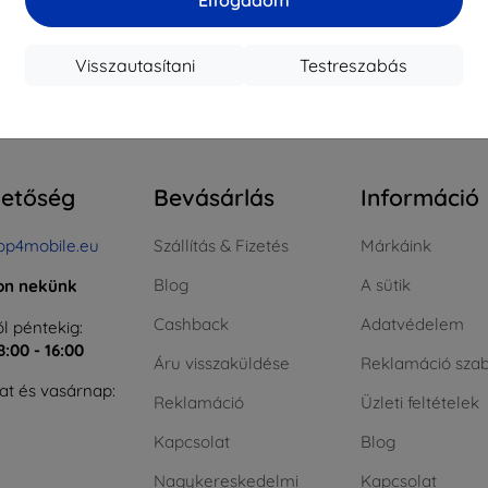
ktáron > 5 darab
Raktáron > 5 darab
Raktá
Visszautasítani
Testreszabás
szes találat
4
.
hetőség
Bevásárlás
Információ
op4mobile.eu
Szállítás & Fizetés
Márkáink
Blog
A sütik
jon nekünk
Cashback
Adatvédelem
l péntekig:
8:00 - 16:00
Áru visszaküldése
Reklamáció szab
t és vasárnap:
Reklamáció
Üzleti feltételek
Kapcsolat
Blog
Nagykereskedelmi
Kapcsolat