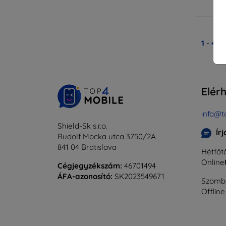
Ra
1
-
4
Ös
Elér
info@t
Shield-Sk s.r.o.
Ír
Rudolf Mocka utca 3750/2A
841 04 Bratislava
Hétfőtő
Online
Cégjegyzékszám:
46701494
ÁFA-azonosító:
SK2023549671
Szomba
Offline