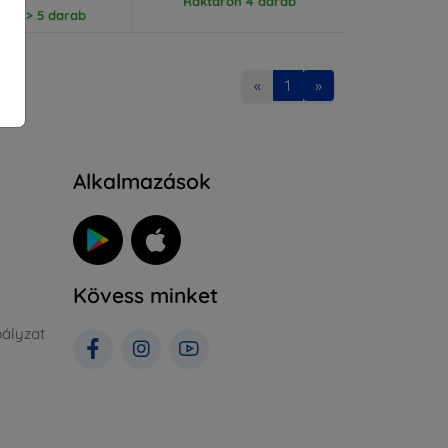
Raktáron 4 darab
ron > 5 darab
«
1
»
Alkalmazások
Kövess minket
ályzat