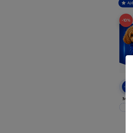
Ajá
-10%
-10
3mk A
M